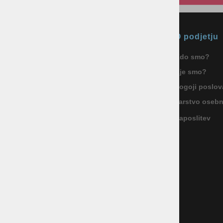
Okmal, trgovina, storitve in
O podjetju
proizvodnja d.o.o. Ljubljana
Kdo smo?
ID za DDV: SI85040622
Kje smo?
Celovška cesta 172, 1000 Ljubljana
+386 1 5133 480
Pogoji poslov
info@okmal.si
Varstvo oseb
Zaposlitev
P.E.: As Sport Outlet
Celovška cesta 172, 1000 Ljubljana
+386 5 9104 774
+386 51 305 306
trgovina@assportoutlet.si
PON-PET 10.00-19.00, SOB 9.00-16.00
NEDELJE IN PRAZNIKI ZAPRTO