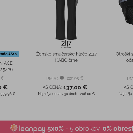
Ženske smučarske hlače 2117
Otroški 
kodo AS10
KABO črne
oč
AN ACE
 25/26
 €
229,95 €
PMPC:
PM
0 €
137,00 €
AS CENA:
AS 
559,96 €
Najnižja cena v 30 dneh
206,00 €
Najnižja