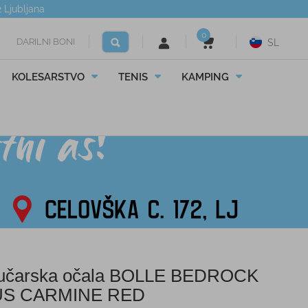
2
Ljubljana
0
DARILNI BONI
SL
KOLESARSTVO
TENIS
KAMPING
čarska očala BOLLE BEDROCK
US CARMINE RED