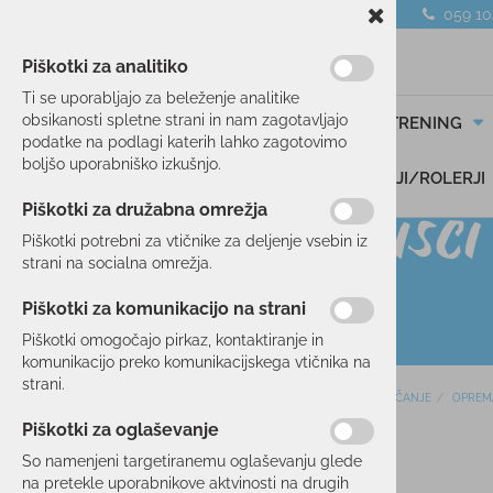
059 1
Piškotki za analitiko
Ti se uporabljajo za beleženje analitike
obsikanosti spletne strani in nam zagotavljajo
SMUČANJE
TEK/TRENING
podatke na podlagi katerih lahko zagotovimo
boljšo uporabniško izkušnjo.
DARILNI BONI
SKIROJI/ROLERJI
Piškotki za družabna omrežja
Piškotki potrebni za vtičnike za deljenje vsebin iz
strani na socialna omrežja.
Piškotki za komunikacijo na strani
Piškotki omogočajo pirkaz, kontaktiranje in
komunikacijo preko komunikacijskega vtičnika na
strani.
Domov
SMUČANJE
OPREM
SMUČANJE
Piškotki za oglaševanje
SMUČI
11 %
So namenjeni targetiranemu oglaševanju glede
OBLAČILA
na pretekle uporabnikove aktvinosti na drugih