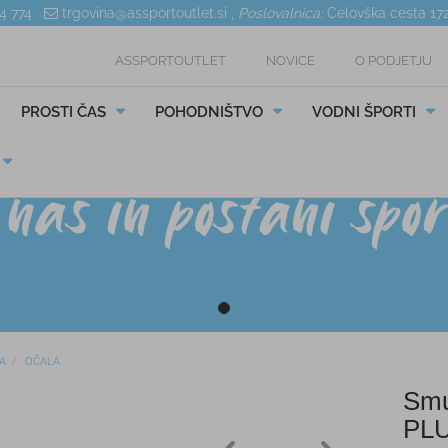
04 774
trgovina@assportoutlet.si
,
Poslovalnica:
Celovška cesta 17
ASSPORTOUTLET
NOVICE
O PODJETJU
PROSTI ČAS
POHODNIŠTVO
VODNI ŠPORTI
A
OČALA
Smu
PL