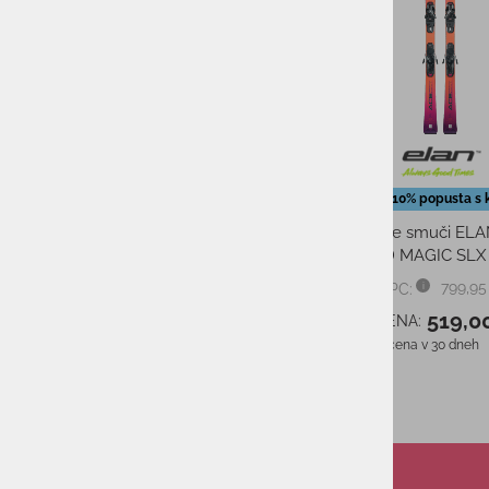
Moške smučarske hlače ELAN
Dodatnih 10% popusta s 
KANIN PETROL
Ženske smuči EL
SPEED MAGIC SLX
279,95 €
799,95
PMPC:
PMPC:
167,00 €
519,0
AS CENA:
AS CENA:
Najnižja cena v 30 dneh
210,00 €
Najnižja cena v 30 dneh