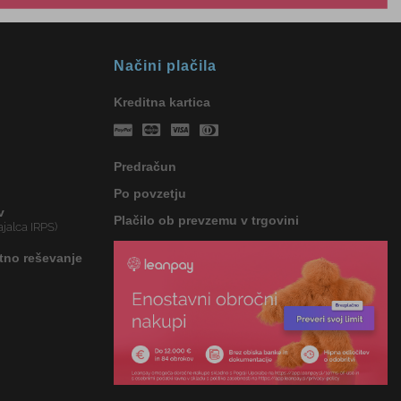
Načini plačila
Kreditna kartica
Predračun
Po povzetju
v
Plačilo ob prevzemu v trgovini
jalca IRPS)
tno reševanje