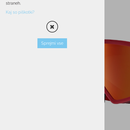
straneh.
OPREMA
Kaj so piškotki?
SMUČARSKI ČEVLJI
ČELADE
OČALA
PALICE
Sprejmi vse
VLOŽKI
ZAŠČITNI JOPIČI
TORBE/NAHRBTNIKI
VEZI
KOŽE
TERMOVKE
NARAMNICE
TEK/TRENING
PROSTI ČAS
POHODNIŠTVO