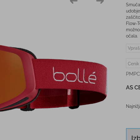
Smučar
udobje
zaščit
Flow-T
možnos
očala.
Vpraš
Cenik
PMPC
AS C
Najniž
Iz