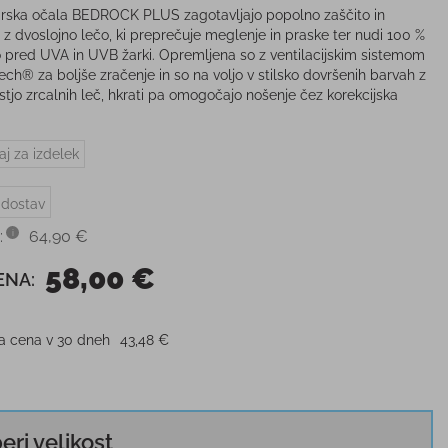
ska očala BEDROCK PLUS zagotavljajo popolno zaščito in
 z dvoslojno lečo, ki preprečuje meglenje in praske ter nudi 100 %
o pred UVA in UVB žarki. Opremljena so z ventilacijskim sistemom
ech® za boljše zračenje in so na voljo v stilsko dovršenih barvah z
tjo zrcalnih leč, hkrati pa omogočajo nošenje čez korekcijska
aj za izdelek
 dostav
:
64,90 €
58,00 €
ENA:
ja cena v 30 dneh
43,48 €
beri velikost