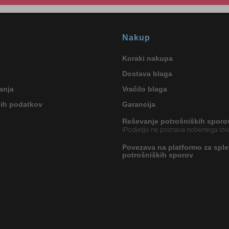
Nakup
Koraki nakupa
Dostava blaga
anja
Vračilo blaga
nih podatkov
Garancija
Reševanje potrošniških sporo
(Podjetje ne priznava nobenega izva
Povezava na platformo za sple
potrošniških sporov