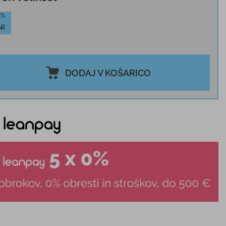
1%
NI
DODAJ V KOŠARICO