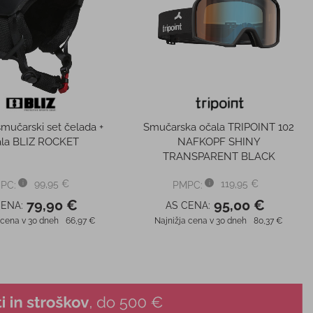
smučarski set čelada +
Smučarska očala TRIPOINT 102
ala BLIZ ROCKET
NAFKOPF SHINY
TRANSPARENT BLACK
99,95 €
119,95 €
PC:
PMPC:
79,90 €
95,00 €
CENA:
AS CENA:
 cena v 30 dneh
66,97 €
Najnižja cena v 30 dneh
80,37 €