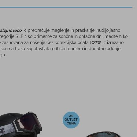
slojno lečo
, ki preprečuje meglenje in praskanje, nudijo jasno
ategorije SLF 2 so primerne za sončne in oblačne dni, medtem ko
o zasnovana za nošenje čez korekcijska očala (
OTG
), z izrezano
ikon na traku zagotavljata odličen oprijem in dodatno udobje,
gu.
-21%