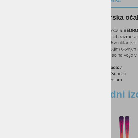
OPIS IZDELKA
Smučarska oč
Smučarska očala
BEDRO
vidljivost v vseh razmera
Flow-Tech®
ventilacijsk
peno in globljim okvirje
medtem ko so na voljo v t
Kategorija leče:
2
Barva leče:
Sunrise
Velikost:
Medium
Sorodni iz
-40%
-35%