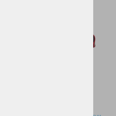
VODNI ŠPORTI
KOLESARSTVO
TENIS
KAMPING
DARILNI BONI
SKIROJI/ROLERJI