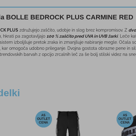
ala BOLLE BEDROCK PLUS CARMINE RED
CK PLUS
združujejo zaščito, udobje in slog brez kompromisov. Z
dvo
h, hkrati pa zagotavljajo
100 % zaščito pred UVA in UVB žarki
. Leče k
i sistem izboljšuje pretok zraka in zmanjšuje nabiranje megle. Očala s
m, kar omogoča udobno prileganje. Dvojna gostota obrazne pene in sil
rendovskih barvah z opcijo zrcalnih leč za še bolj stilski videz na sne
delki
-40%
-20%