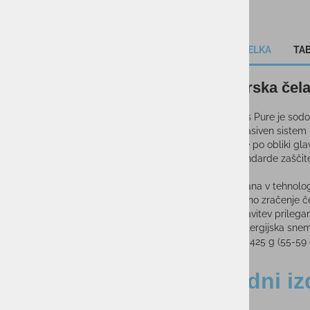
OPIS IZDELKA
TAB
Smučarska če
Bolle Atmos Pure je sodo
zračenje. Pasiven sistem 
nastavljanje po obliki gl
najvišje standarde zaščit
Izdelana v tehnolo
Pasivno zračenje č
Nastavitev prilegan
Antialergijska snem
Teža: 425 g (55-59
Sorodni iz