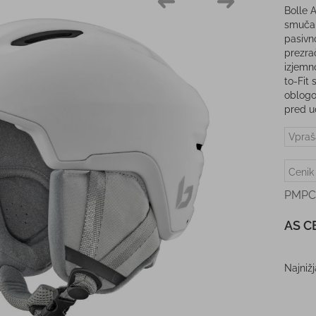
Bolle 
smučar
pasivn
prezra
izjemn
to-Fit
oblogo
pred u
Vpraš
Cenik
PMPC
AS C
Najniž