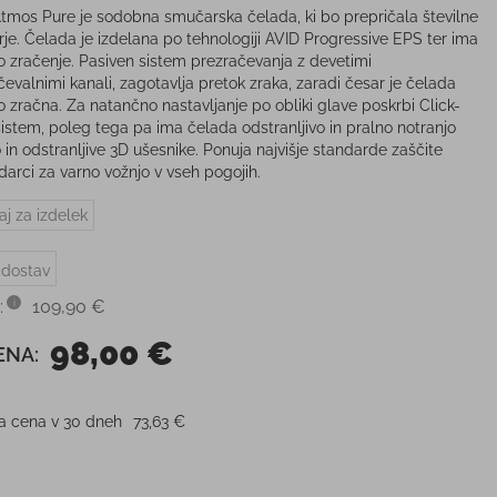
Atmos Pure je sodobna smučarska čelada, ki bo prepričala številne
je. Čelada je izdelana po tehnologiji AVID Progressive EPS ter ima
o zračenje. Pasiven sistem prezračevanja z devetimi
čevalnimi kanali, zagotavlja pretok zraka, zaradi česar je čelada
o zračna. Za natančno nastavljanje po obliki glave poskrbi Click-
 sistem, poleg tega pa ima čelada odstranljivo in pralno notranjo
 in odstranljive 3D ušesnike. Ponuja najvišje standarde zaščite
darci za varno vožnjo v vseh pogojih.
aj za izdelek
 dostav
:
109,90 €
98,00 €
ENA:
ja cena v 30 dneh
73,63 €