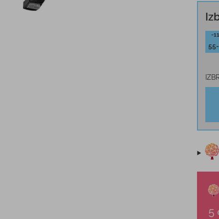
Iz
-1
55
IZB