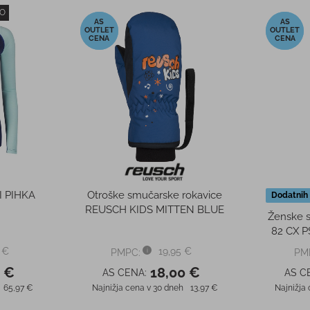
O
-10%
-50%
I PIHKA
Otroške smučarske rokavice
Dodatnih
REUSCH KIDS MITTEN BLUE
Ženske 
82 CX P
 €
19,95 €
PMPC:
PM
0 €
18,00 €
AS CENA:
AS C
65,97 €
Najnižja cena v 30 dneh
13,97 €
Najnižja