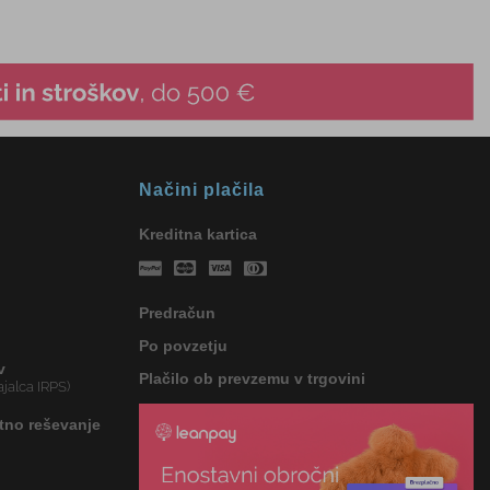
Načini plačila
Kreditna kartica
Predračun
Po povzetju
v
Plačilo ob prevzemu v trgovini
jalca IRPS)
tno reševanje