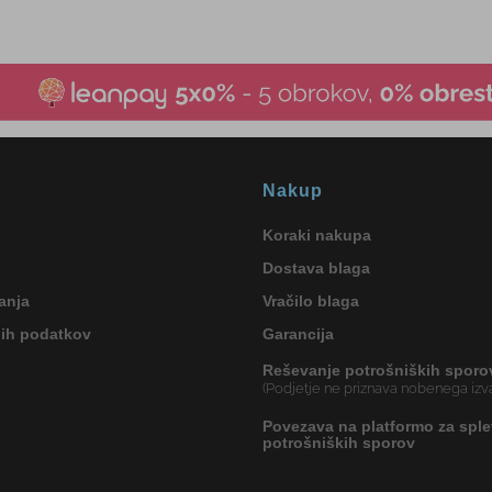
Nakup
Koraki nakupa
Dostava blaga
anja
Vračilo blaga
nih podatkov
Garancija
Reševanje potrošniških sporo
(Podjetje ne priznava nobenega izva
Povezava na platformo za sple
potrošniških sporov