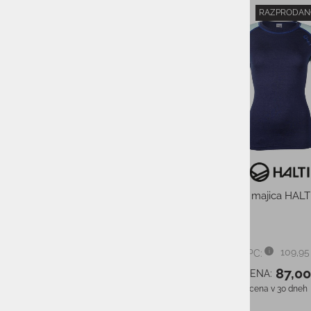
RAZPRODAN
-10%
-21%
Komplet ženskega aktivnega
Ženska majica HALT
perila CRAFT CORE WOOL MIX
SET
134,95 €
PMPC:
109,95
PMPC:
120,95 €
AS CENA:
87,0
AS CENA:
Najnižja cena v 30 dneh
94,47 €
Najnižja cena v 30 dneh