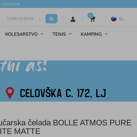
2
Ljubljana
0
DARILNI BONI
SL
KOLESARSTVO
TENIS
KAMPING
čarska čelada BOLLE ATMOS PURE
ITE MATTE