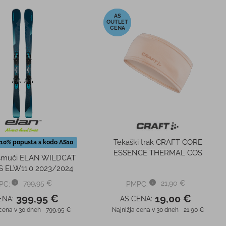
-13%
Tekaški trak CRAFT CORE
 10% popusta s kodo AS10
ESSENCE THERMAL COS
smuči ELAN WILDCAT
S ELW11.0 2023/2024
799,95 €
21,90 €
PC:
PMPC:
399,95 €
19,00 €
ENA:
AS CENA:
 cena v 30 dneh
799,95 €
Najnižja cena v 30 dneh
21,90 €