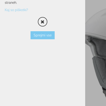
straneh.
OPREMA
Kaj so piškotki?
SMUČARSKI ČEVLJI
ČELADE
OČALA
PALICE
Sprejmi vse
VLOŽKI
ZAŠČITNI JOPIČI
TORBE/NAHRBTNIKI
VEZI
KOŽE
TERMOVKE
NARAMNICE
TEK/TRENING
PROSTI ČAS
POHODNIŠTVO