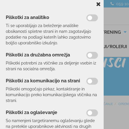
059 1
Piškotki za analitiko
Ti se uporabljajo za beleženje analitike
obsikanosti spletne strani in nam zagotavljajo
SMUČANJE
TEK/TRENING
podatke na podlagi katerih lahko zagotovimo
boljšo uporabniško izkušnjo.
DARILNI BONI
SKIROJI/ROLERJI
Piškotki za družabna omrežja
Piškotki potrebni za vtičnike za deljenje vsebin iz
strani na socialna omrežja.
Piškotki za komunikacijo na strani
Piškotki omogočajo pirkaz, kontaktiranje in
komunikacijo preko komunikacijskega vtičnika na
strani.
Domov
SMUČANJE
OPREM
SMUČANJE
Piškotki za oglaševanje
SMUČI
11 %
So namenjeni targetiranemu oglaševanju glede
OBLAČILA
na pretekle uporabnikove aktvinosti na drugih