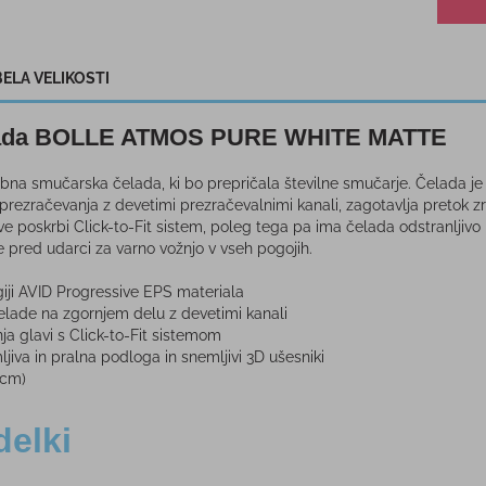
ELA VELIKOSTI
lada BOLLE ATMOS PURE WHITE MATTE
bna smučarska čelada, ki bo prepričala številne smučarje. Čelada je 
prezračevanja z devetimi prezračevalnimi kanali, zagotavlja pretok z
ave poskrbi Click-to-Fit sistem, poleg tega pa ima čelada odstranljivo 
e pred udarci za varno vožnjo v vseh pogojih.
giji AVID Progressive EPS materiala
elade na zgornjem delu z devetimi kanali
ja glavi s Click-to-Fit sistemom
ljiva in pralna podloga in snemljivi 3D ušesniki
 cm)
delki