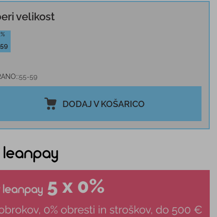
beri velikost
1%
-59
RANO:
55-59
DODAJ V KOŠARICO