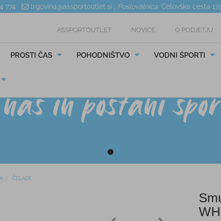
04 774
trgovina@assportoutlet.si
,
Poslovalnica:
Celovška cesta 17
ASSPORTOUTLET
NOVICE
O PODJETJU
PROSTI ČAS
POHODNIŠTVO
VODNI ŠPORTI
A
ČELADE
Smu
WH