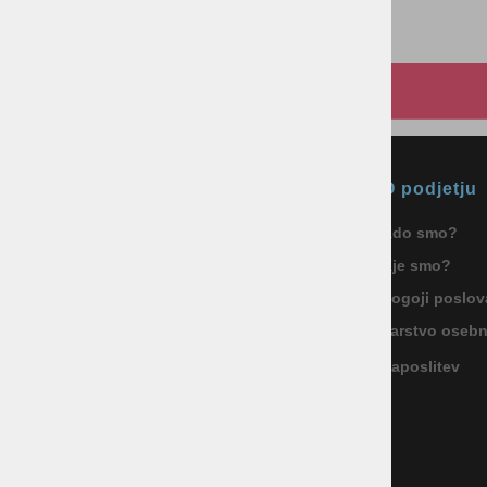
Okmal, trgovina, storitve in
O podjetju
proizvodnja d.o.o. Ljubljana
Kdo smo?
ID za DDV: SI85040622
Kje smo?
Celovška cesta 172, 1000 Ljubljana
+386 1 5133 480
Pogoji poslov
info@okmal.si
Varstvo oseb
Zaposlitev
P.E.: As Sport Outlet
Celovška cesta 172, 1000 Ljubljana
+386 5 9104 774
+386 51 305 306