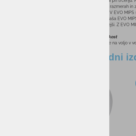
poškodbami pri trčenju. 
vremenskih razmerah in zel
vašo glavo. V EVO MIPS s
trka. To prinaša EVO MIPS
in tudi varnejši. Z EVO M
Teža in velikost
EVO MIPS je na voljo v v
Sorodni iz
-35%
Smučarske palice
HOTROD BLA
39,95
PMPC:
39,9
AS CENA: