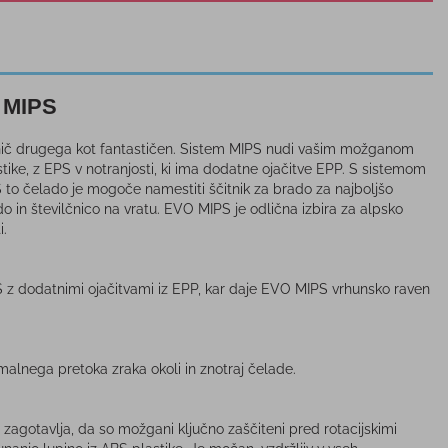
 MIPS
 nič drugega kot fantastičen. Sistem MIPS nudi vašim možganom
tike, z EPS v notranjosti, ki ima dodatne ojačitve EPP. S sistemom
 S to čelado je mogoče namestiti ščitnik za brado za najboljšo
 in številčnico na vratu. EVO MIPS je odlična izbira za alpsko
i.
PS z dodatnimi ojačitvami iz EPP, kar daje EVO MIPS vrhunsko raven
malnega pretoka zraka okoli in znotraj čelade.
 zagotavlja, da so možgani ključno zaščiteni pred rotacijskimi