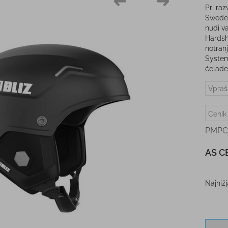
Pri ra
Sweden
nudi v
Hardsh
notran
System
čelade
Vpraš
Cenik
PMPC
AS C
Najniž