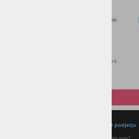
Dodatnih 10% popusta s kodo AS10
Ženske smuči ELAN
PRIMETIME N°3 W 25/26
649,95 €
PMPC:
422,00 €
AS CENA:
Najnižja cena v 30 dneh
454,96 €
Okmal, trgovina, storitve in
O podjetju
proizvodnja d.o.o. Ljubljana
Kdo smo?