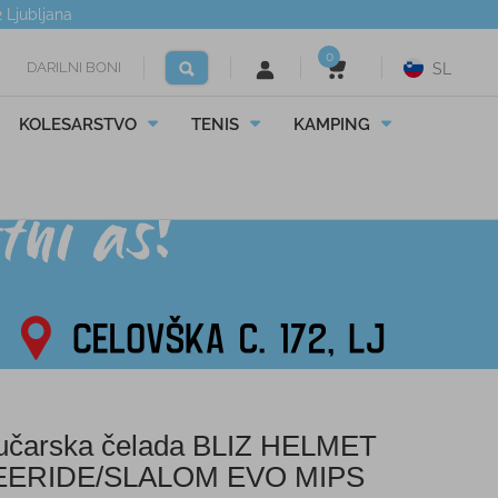
2
Ljubljana
0
DARILNI BONI
SL
KOLESARSTVO
TENIS
KAMPING
čarska čelada BLIZ HELMET
EERIDE/SLALOM EVO MIPS