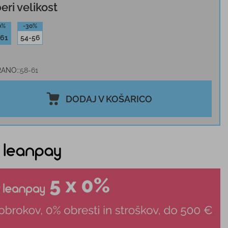
beri velikost
0%
-30%
-61
54-56
RANO:
58-61
DODAJ V KOŠARICO