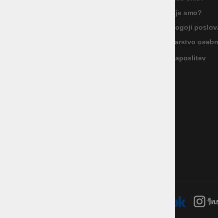
ID za DDV: SI85040622
Kje smo?
Celovška cesta 172, 1000 Ljubljana
+386 1 5133 480
Pogoji poslov
info@okmal.si
Varstvo oseb
Zaposlitev
P.E.: As Sport Outlet
Celovška cesta 172, 1000 Ljubljana
+386 5 9104 774
+386 51 305 306
trgovina@assportoutlet.si
PON-PET 10.00-19.00, SOB 9.00-16.00
NEDELJE IN PRAZNIKI ZAPRTO