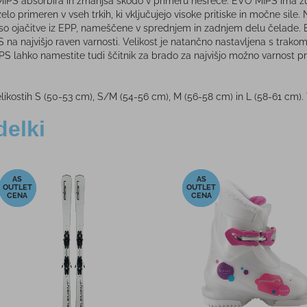
MIPS absorbira in zmanjša škodo v primeru nesreče. EVO MIPS ima zuna
o primeren v vseh trkih, ki vključujejo visoke pritiske in močne sile. 
o ojačitve iz EPP, nameščene v sprednjem in zadnjem delu čelade. E
 na najvišjo raven varnosti. Velikost je natančno nastavljena s trakom
IPS lahko namestite tudi ščitnik za brado za najvišjo možno varnost 
elikostih S (50-53 cm), S/M (54-56 cm), M (56-58 cm) in L (58-61 cm)
delki
-10%
-11%
 ELAN
Smučarska očala BLIZ
Smuč
CK
GOGGLES NOVA MATT
BEDROC
TURQUOSIE
89,95 €
PMPC:
PM
 €
81,00 €
AS CENA:
AS 
5 €
Najnižja cena v 30 dneh
60,27 €
Najnižja