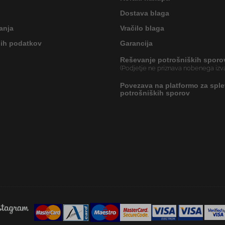
Dostava blaga
anja
Vračilo blaga
nih podatkov
Garancija
Reševanje potrošniških sporo
(Podjetje ne priznava nobenega izva
Povezava na platformo za sple
potrošniških sporov