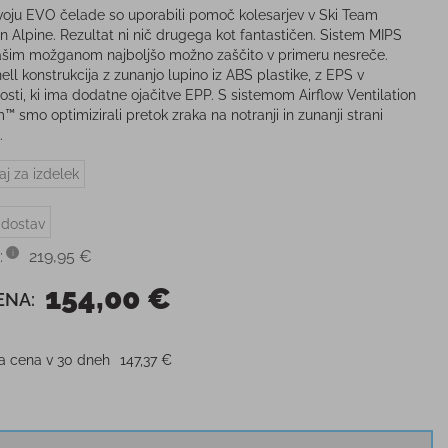
zvoju EVO čelade so uporabili pomoč kolesarjev v Ski Team
 Alpine. Rezultat ni nič drugega kot fantastičen. Sistem MIPS
ašim možganom najboljšo možno zaščito v primeru nesreče.
ell konstrukcija z zunanjo lupino iz ABS plastike, z EPS v
josti, ki ima dodatne ojačitve EPP. S sistemom Airflow Ventilation
™ smo optimizirali pretok zraka na notranji in zunanji strani
.
aj za izdelek
 dostav
:
219,95 €
154,00 €
ENA:
ja cena v 30 dneh
147,37 €