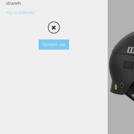
straneh.
OPREMA
Kaj so piškotki?
SMUČARSKI ČEVLJI
ČELADE
OČALA
PALICE
Sprejmi vse
VLOŽKI
ZAŠČITNI JOPIČI
TORBE/NAHRBTNIKI
VEZI
KOŽE
TERMOVKE
NARAMNICE
TEK/TRENING
PROSTI ČAS
POHODNIŠTVO