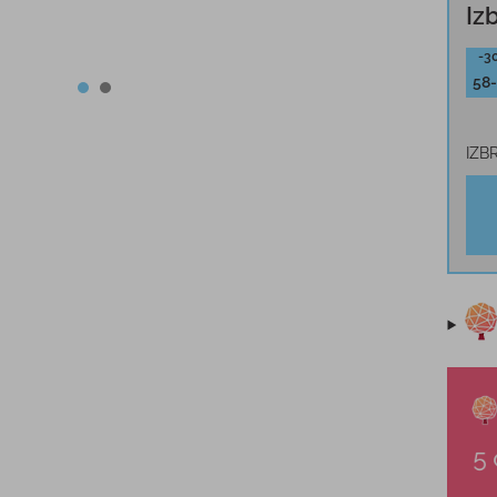
Iz
-3
58
IZB