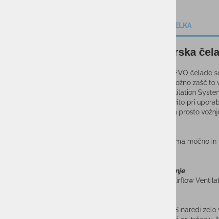
OPIS IZDELKA
Smučarska čel
Pri razvoju EVO čelade s
najboljšo možno zaščito v
Airflow Ventilation Syste
možno zaščito pri uporabi
smučanje in prosto vožnjo
Material
EVO MIPS ima močno in vz
varnosti.
Prezračevanje
Edinstven Airflow Ventila
Varnost
Sistem MIPS naredi zelo v