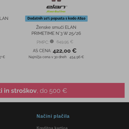
Načini plačila
Kreditna kartica