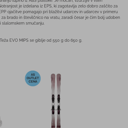
njo lupino iz ABS plastike. Je močan, vzdržljiv v vseh
Notranjost je izdelana iz EPS, ki zagotavlja zelo dobro zaščito za
PP ojačitve pomagajo pri blažitvi udarcev in udarcev v primeru
 za brado in številčnico na vratu, zaradi česar je čim bolj udoben
pri slalomskem smučanju.
. Teža EVO MIPS se giblje od 550 g do 650 g.
-10%
arska očala BOLLE
Smučarska očala MINT NEW
K PLUS ROYAL BLUE
CORTINA VISION+
MATTE
WHITE/GREEN
64,90 €
129,00 €
PC:
PMPC:
58,00 €
116,00 €
CENA:
AS CENA:
 cena v 30 dneh
43,48 €
Najnižja cena v 30 dneh
103,20 €