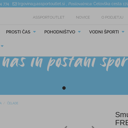
04 774
trgovina@assportoutlet.si
,
Poslovalnica:
Celovška cesta 17
ASSPORTOUTLET
NOVICE
O PODJETJU
PROSTI ČAS
POHODNIŠTVO
VODNI ŠPORTI
A
ČELADE
Smu
FR