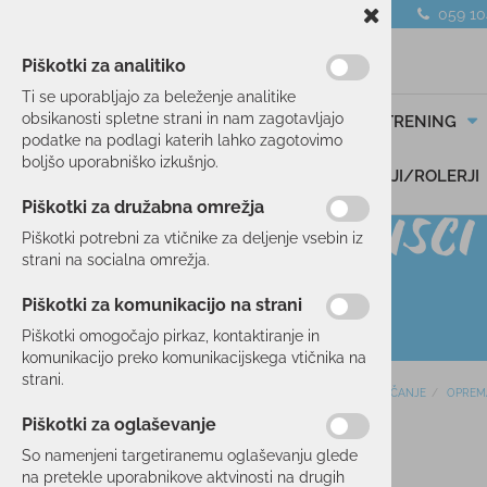
059 1
Piškotki za analitiko
Ti se uporabljajo za beleženje analitike
obsikanosti spletne strani in nam zagotavljajo
SMUČANJE
TEK/TRENING
podatke na podlagi katerih lahko zagotovimo
boljšo uporabniško izkušnjo.
DARILNI BONI
SKIROJI/ROLERJI
Piškotki za družabna omrežja
Piškotki potrebni za vtičnike za deljenje vsebin iz
strani na socialna omrežja.
Piškotki za komunikacijo na strani
Piškotki omogočajo pirkaz, kontaktiranje in
komunikacijo preko komunikacijskega vtičnika na
strani.
Domov
SMUČANJE
OPREM
SMUČANJE
Piškotki za oglaševanje
SMUČI
30 %
So namenjeni targetiranemu oglaševanju glede
OBLAČILA
na pretekle uporabnikove aktvinosti na drugih