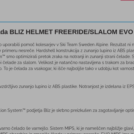
ada BLIZ HELMET FREERIDE/SLALOM EVO
o uporabili pomoč kolesarjev v Ski Team Sweden Alpine. Rezultat ni
 primeru nesreče. Hardshell konstrukcija z zunanjo lupino iz ABS plas
m™ smo optimizirali pretok zraka na notranji in zunanji strani čelade.
 čelade za slalom. Velikost je natančno nastavljena s trakom za brado
. To je čelada za vsakogar, ki išče najboljše tako v udobju kot varnost
držljivo zunanjo lupino iz ABS plastike. Notranjost je izdelana iz E
tion System™ podjetja Bliz je skrbno preizkušen za zagotavljanje opti
arno čelado še varnejšo. Sistem MIPS, ki je nameščen najbližje glavi,