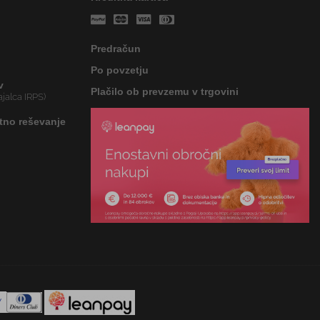
Predračun
Po povzetju
v
Plačilo ob prevzemu v trgovini
jalca IRPS)
tno reševanje