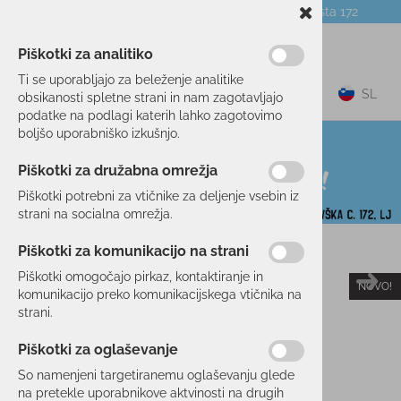
Telefon:
059 104 774
Poslovalnica:
Celovška cesta 172
NOVICE
O PODJETJU
DARILNI BONI
Piškotki za analitiko
Ti se uporabljajo za beleženje analitike
0
SL
obsikanosti spletne strani in nam zagotavljajo
podatke na podlagi katerih lahko zagotovimo
boljšo uporabniško izkušnjo.
Piškotki za družabna omrežja
Piškotki potrebni za vtičnike za deljenje vsebin iz
strani na socialna omrežja.
Piškotki za komunikacijo na strani
Domov
SMUČANJE
OPREMA
ZAŠČITNI JOPIČI
Piškotki omogočajo pirkaz, kontaktiranje in
NOVO!
11 %
komunikacijo preko komunikacijskega vtičnika na
strani.
Piškotki za oglaševanje
So namenjeni targetiranemu oglaševanju glede
na pretekle uporabnikove aktvinosti na drugih