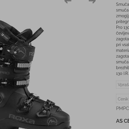
Smučar
smučar
zmoglj
priteg
Pro 130
čevljev
zagota
pri vsa
materia
zagota
smučar
brezhi
130 I.R
Vpraš
Cenik
PMPC
AS C