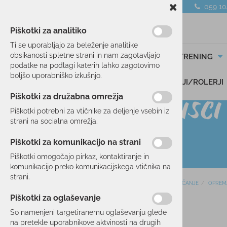
059 1
Piškotki za analitiko
Ti se uporabljajo za beleženje analitike
obsikanosti spletne strani in nam zagotavljajo
SMUČANJE
TEK/TRENING
podatke na podlagi katerih lahko zagotovimo
boljšo uporabniško izkušnjo.
DARILNI BONI
SKIROJI/ROLERJI
Piškotki za družabna omrežja
Piškotki potrebni za vtičnike za deljenje vsebin iz
strani na socialna omrežja.
Piškotki za komunikacijo na strani
Piškotki omogočajo pirkaz, kontaktiranje in
komunikacijo preko komunikacijskega vtičnika na
strani.
Domov
SMUČANJE
OPREM
SMUČANJE
Piškotki za oglaševanje
SMUČI
35 %
So namenjeni targetiranemu oglaševanju glede
OBLAČILA
na pretekle uporabnikove aktvinosti na drugih