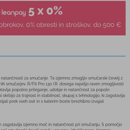
n natančnosti za smučanje. Ta izjemno zmogljiv smučarski čevelj z
ih smučarjev. R/Fit Pro 130 I.R. dosega najvišjo raven zmogljivosti
gotavlja popolno prileganje, udobje in natančnost za popoln
skrbijo za trajnost in stabilnost, skupaj s tehnologijo, ki zagotavlja
ali prek vseh ovir in s katerim boste brezhibno izvajali
om zagotavlja izjemno moč in natančnost pri smučanju. S pomočjo