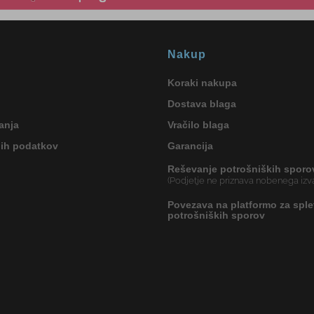
Nakup
Koraki nakupa
Dostava blaga
anja
Vračilo blaga
nih podatkov
Garancija
Reševanje potrošniških sporo
(Podjetje ne priznava nobenega izva
Povezava na platformo za sple
potrošniških sporov