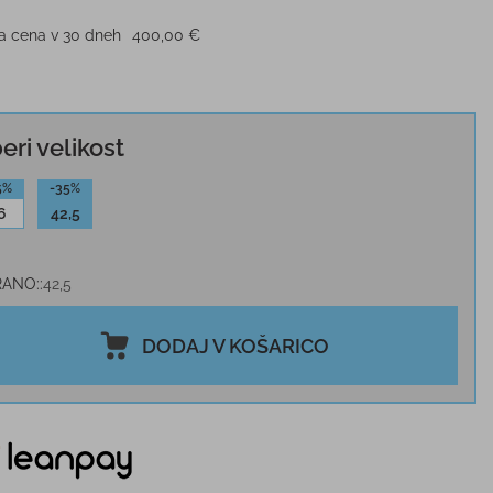
ja cena v 30 dneh
400,00 €
beri velikost
5%
-35%
6
42,5
RANO:
42,5
DODAJ V KOŠARICO