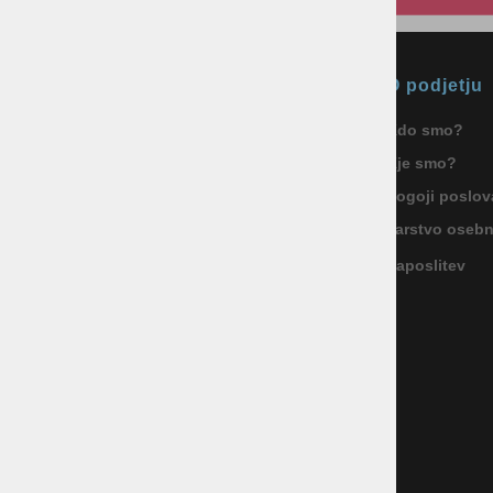
Okmal, trgovina, storitve in
O podjetju
proizvodnja d.o.o. Ljubljana
Kdo smo?
ID za DDV: SI85040622
Kje smo?
Celovška cesta 172, 1000 Ljubljana
+386 1 5133 480
Pogoji poslov
info@okmal.si
Varstvo oseb
Zaposlitev
P.E.: As Sport Outlet
Celovška cesta 172, 1000 Ljubljana
+386 5 9104 774
+386 51 305 306
trgovina@assportoutlet.si
PON-PET 10.00-19.00, SOB 9.00-16.00
NEDELJE IN PRAZNIKI ZAPRTO