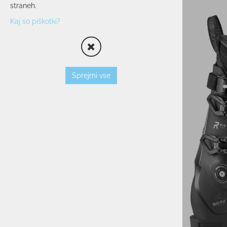
straneh.
OPREMA
Kaj so piškotki?
SMUČARSKI ČEVLJI
ČELADE
OČALA
PALICE
Sprejmi vse
VLOŽKI
ZAŠČITNI JOPIČI
TORBE/NAHRBTNIKI
VEZI
KOŽE
TERMOVKE
NARAMNICE
TEK/TRENING
PROSTI ČAS
POHODNIŠTVO