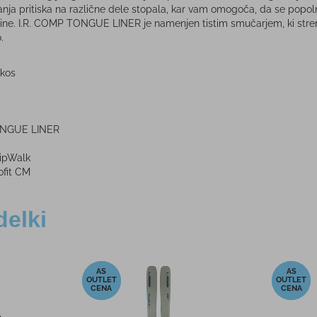
anja pritiska na različne dele stopala, kar vam omogoča, da se popol
ečine. I.R. COMP TONGUE LINER je namenjen tistim smučarjem, ki stremij
.
 kos
TONGUE LINER
ripWalk
fit CM
delki
-35%
-20%