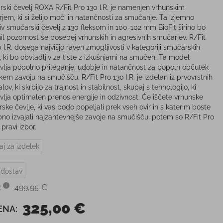
ski čevelj ROXA R/Fit Pro 130 I.R. je namenjen vrhunskim
jem, ki si želijo moči in natančnosti za smučanje. Ta izjemno
iv smučarski čevelj z 130 fleksom in 100-102 mm BioFit širino bo
nil pozornost še posebej vrhunskih in agresivnih smučarjev. R/Fit
 I.R. dosega najvišjo raven zmogljivosti v kategoriji smučarskih
, ki bo obvladljiv za tiste z izkušnjami na smučeh. Ta model
vlja popolno prileganje, udobje in natančnost za popoln občutek
kem zavoju na smučišču. R/Fit Pro 130 I.R. je izdelan iz prvovrstnih
lov, ki skrbijo za trajnost in stabilnost, skupaj s tehnologijo, ki
vlja optimalen prenos energije in odzivnost. Če iščete vrhunske
ske čevlje, ki vas bodo popeljali prek vseh ovir in s katerim boste
bno izvajali najzahtevnejše zavoje na smučišču, potem so R/Fit Pro
. pravi izbor.
aj za izdelek
 dostav
:
499,95 €
325,00 €
ENA: