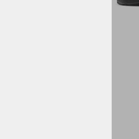
VODNI ŠPORTI
KOLESARSTVO
TENIS
KAMPING
DARILNI BONI
SKIROJI/ROLERJI