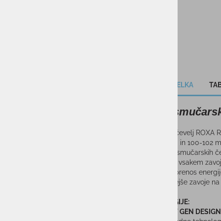
OPIS IZDELKA
TAB
Moški smučarsk
S
mučarski čevelj ROXA R/
130 fleksom in 100-102 mm
v kategoriji smučarskih č
občutek pri vsakem zavoju 
optimalen prenos energije
najzahtevnejše zavoje na 
TEHNOLOGIJE:
NEXT GEN DESIGN