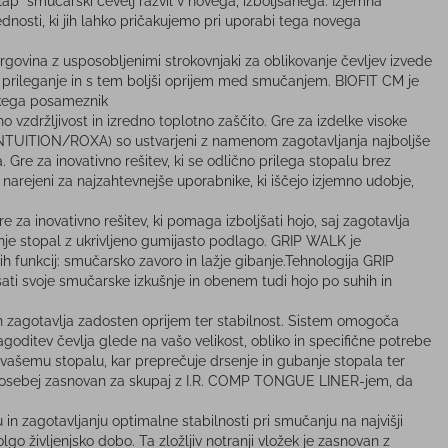
lap" smučarski čevelj razvil v novega, izboljšanega. Izjemna
nosti, ki jih lahko pričakujemo pri uporabi tega novega
trgovina z usposobljenimi strokovnjaki za oblikovanje čevljev izvede
 prileganje in s tem boljši oprijem med smučanjem. BIOFIT CM je
akega posameznik
o vzdržljivost in izredno toplotno zaščito. Gre za izdelke visoke
R. (INTUITION/ROXA) so ustvarjeni z namenom zagotavljanja najboljše
Gre za inovativno rešitev, ki se odlično prilega stopalu brez
narejeni za najzahtevnejše uporabnike, ki iščejo izjemno udobje,
re za inovativno rešitev, ki pomaga izboljšati hojo, saj zagotavlja
nje stopal z ukrivljeno gumijasto podlago. GRIP WALK je
h funkcij: smučarsko zavoro in lažje gibanje.Tehnologija GRIP
jšati svoje smučarske izkušnje in obenem tudi hojo po suhih in
n zagotavlja zadosten oprijem ter stabilnost. Sistem omogoča
goditev čevlja glede na vašo velikost, obliko in specifične potrebe
 vašemu stopalu, kar preprečuje drsenje in gubanje stopala ter
posebej zasnovan za skupaj z I.R. COMP TONGUE LINER-jem, da
u in zagotavljanju optimalne stabilnosti pri smučanju na najvišji
lgo življenjsko dobo. Ta zložljiv notranji vložek je zasnovan z