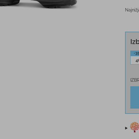
Najniž
Iz
-3
4
IZB