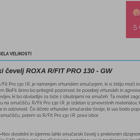
ELA VELIKOSTI
i čevelj ROXA R/FIT PRO 130 - GW
Fit Pro 130 I.R. je namenjen vrhunskim smučarjem, ki si želijo moči i
 BioFit širino bo pritegnil pozornost še posebej vrhunskih in agresivn
evljev, ki bo obvladljiv za tiste z izkušnjami na smučeh. Ta model za
na smučišču. R/Fit Pro 130 I.R. je izdelan iz prvovrstnih materialov, ki 
 in odzivnost. Če iščete vrhunske smučarske čevlje, ki vas bodo popelj
smučišču, potem so R/Fit Pro 130 I.R. pravi izbor.
-
Nov dvodelni in izjemno lahki smučarski čevelj s prekrivnim dizajn