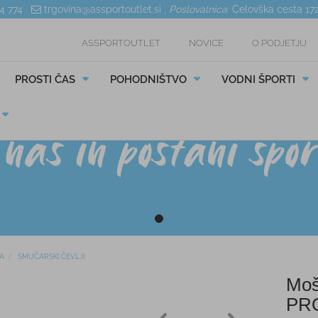
04 774
trgovina@assportoutlet.si
,
Poslovalnica:
Celovška cesta 17
ASSPORTOUTLET
NOVICE
O PODJETJU
PROSTI ČAS
POHODNIŠTVO
VODNI ŠPORTI
A
SMUČARSKI ČEVLJI
Moš
PRO