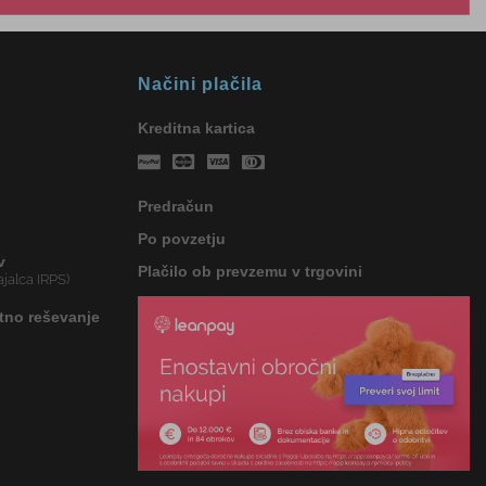
Načini plačila
Kreditna kartica
Predračun
Po povzetju
v
Plačilo ob prevzemu v trgovini
jalca IRPS)
tno reševanje