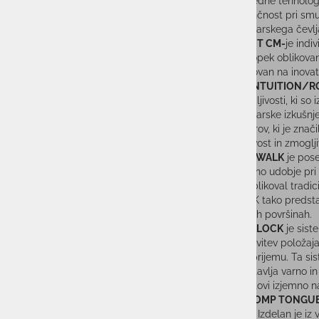
napredne tehnologij
natančnost pri smu
smučarskega čevlj
BIOFIT CM-
je indi
postopek oblikovan
zasnovan na inovat
I.R. (INTUITION/
zmogljivosti, ki so
smučarske izkušnje 
naporov, ki je znač
kakovost in zmoglji
GRIP WALK
je pose
izjemno udobje pri
preoblikoval tradic
WALK tako predstavl
mokrih površinah.
OPTI LOCK
je sist
nastavitev položaja
po oprijemu. Ta si
zagotavlja varno 
zagotovi izjemno n
I.R. COMP TONGU
ravni. Izdelan je i