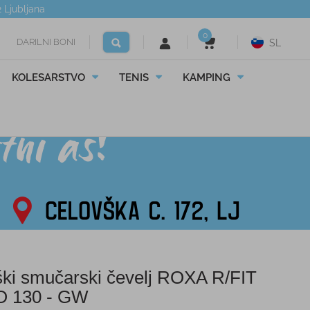
2
Ljubljana
0
DARILNI BONI
SL
KOLESARSTVO
TENIS
KAMPING
ki smučarski čevelj ROXA R/FIT
 130 - GW