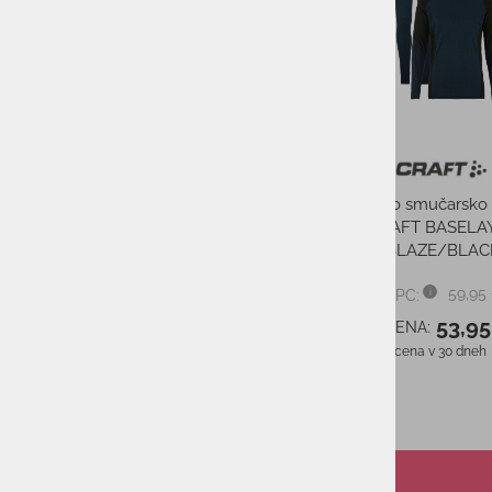
Žensko perilo CRAFT CORE
Moško smučarsko 
DRY BASELAYER SET W
CRAFT BASELA
CHARM/DK
BLAZE/BLAC
64,95 €
PMPC:
59,95
PMPC:
58,46 €
AS CENA:
53,95
AS CENA:
Najnižja cena v 30 dneh
45,46 €
Najnižja cena v 30 dneh