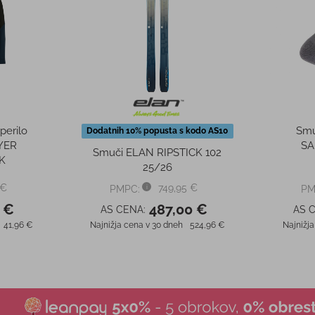
perilo
Smu
Dodatnih 10% popusta s kodo AS10
YER
S
Smuči ELAN RIPSTICK 102
K
25/26
 €
749,95 €
PMPC:
PM
 €
487,00 €
AS CENA:
AS 
41,96 €
Najnižja cena v 30 dneh
524,96 €
Najnižja