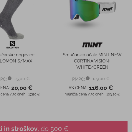
čarske nogavice
Smučarska očala MINT NEW
ALOMON S/MAX
CORTINA VISION+
WHITE/GREEN
25,00 €
129,00 €
PC:
PMPC:
20,00 €
116,00 €
CENA:
AS CENA:
 cena v 30 dneh
17,50 €
Najnižja cena v 30 dneh
103,20 €