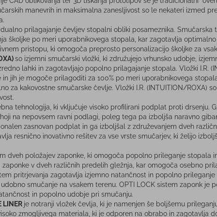
e CAD oblikovanja ter 3D tiskanja prototipov se je tradicionalni "over
čarskih manevrih in maksimalna zanesljivost so le nekateri izmed pred
a.
vidualno prilagajanje čevljev stopalni obliki posameznika. Smučarska 
ja školjke po meri uporabnikovega stopala, kar zagotavlja optimalno
ivnem pristopu, ki omogoča preprosto personalizacijo školjke za vs
ROXA)
so izjemni smučarski vložki, ki združujejo vrhunsko udobje, izjemn
 izredno lahki in zagotavljajo popolno prilagajanje stopala. Vložki I.
in jih je mogoče prilagoditi za 100% po meri uporabnikovega stopala. 
ilno za kakovostne smučarske čevlje. Vložki I.R. (INTUITION/ROXA) so 
vost.
bna tehnologija, ki vključuje visoko profilirani podplat proti drsenju. G
 hoji na nepovsem ravni podlagi, poleg tega pa izboljša naravno giba
ionalen zasnovan podplat in ga izboljšal z združevanjem dveh različni
ja resnično inovativno rešitev za vse vrste smučarjev, ki želijo izbol
em dveh položajev zaponke, ki omogoča popolno prileganje stopala i
 zaponke v dveh različnih predelih gležnja, kar omogoča osebno prila
stem pritrjevanja zagotavlja izjemno natančnost in popolno prileganje
in udobno smučanje na vsakem terenu. OPTI LOCK sistem zaponk je 
atančnost in popolno udobje pri smučanju.
E LINER
je notranji vložek čevlja, ki je namenjen še boljšemu prileganj
z visoko zmogljivega materiala, ki je odporen na obrabo in zagotavlja do