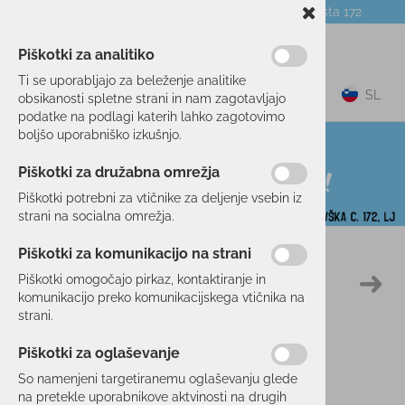
Telefon:
059 104 774
Poslovalnica:
Celovška cesta 172
NOVICE
O PODJETJU
DARILNI BONI
Piškotki za analitiko
Ti se uporabljajo za beleženje analitike
0
SL
obsikanosti spletne strani in nam zagotavljajo
podatke na podlagi katerih lahko zagotovimo
boljšo uporabniško izkušnjo.
Piškotki za družabna omrežja
Piškotki potrebni za vtičnike za deljenje vsebin iz
strani na socialna omrežja.
Piškotki za komunikacijo na strani
Domov
SMUČANJE
OBLAČILA
PULIJI
Piškotki omogočajo pirkaz, kontaktiranje in
komunikacijo preko komunikacijskega vtičnika na
strani.
Piškotki za oglaševanje
So namenjeni targetiranemu oglaševanju glede
na pretekle uporabnikove aktvinosti na drugih