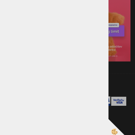
Izdelava spletne trgovine