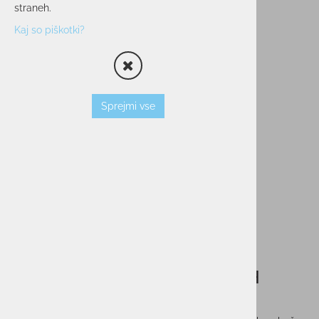
straneh.
Kaj so piškotki?
Sprejmi vse
Ženski puli z zadrgo REUSCH
ČRNA/SREBRNA