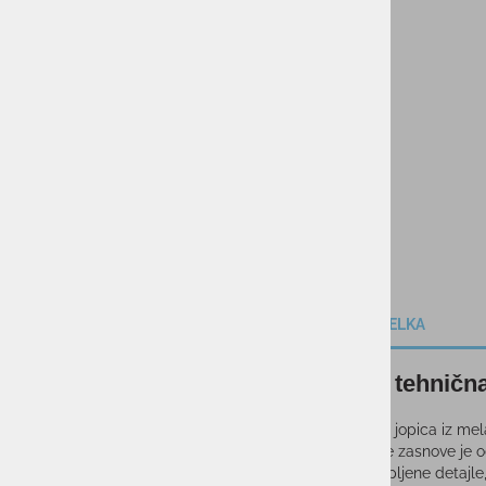
KOLESARSTVO
TENIS
KAMPING
DARILNI BONI
SKIROJI/ROLERJI
OPIS IZDELKA
Ženska tehnič
Ta tehnična jopica iz mel
Zaradi svoje zasnove je o
sodobne lepljene detajle,