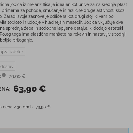
ična jopica iz melanž flisa je idealen kot univerzalna srednja plast
l, primerna za pohode, smučanje in različne druge aktivnosti skozi
o. Zaradi svoje zasnove je odličena kot drugi sloj, ki vam bo
vila toploto in udobje v hladnejših mesecih. Jopica vključuje dva
čna sprednja žepa in sodobne lepljene detajle, ki dodajo estetski
. Poleg tega ima elastične manšete na rokavih in nastavljiv spodnji
boljše prileganje.
aj za izdelek
 dostav
:
79,90 €
63,90 €
ENA:
ja cena v 30 dneh
79,90 €