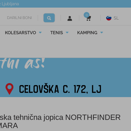
2
Ljubljana
0
DARILNI BONI
SL
KOLESARSTVO
TENIS
KAMPING
ska tehnična jopica NORTHFINDER
MARA