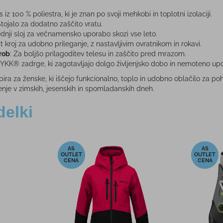
is iz 100 % poliestra, ki je znan po svoji mehkobi in toplotni izolaciji.
Stojalo za dodatno zaščito vratu.
rednji sloj za večnamensko uporabo skozi vse leto.
it kroj za udobno prileganje, z nastavljivim ovratnikom in rokavi.
 rob
: Za boljšo prilagoditev telesu in zaščito pred mrazom.
e YKK® zadrge, ki zagotavljajo dolgo življenjsko dobo in nemoteno up
izbira za ženske, ki iščejo funkcionalno, toplo in udobno oblačilo za p
nje v zimskih, jesenskih in spomladanskih dneh.
delki
-40%
-11%