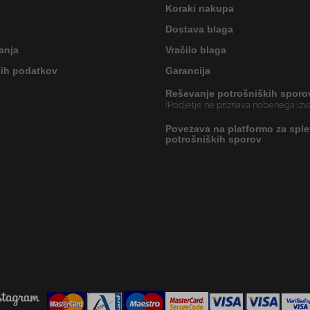
Koraki nakupa
Dostava blaga
anja
Vračilo blaga
nih podatkov
Garancija
Reševanje potrošniških sporo
(Podjetje ne priznava nobenega izva
Povezava na platformo za sple
potrošniških sporov