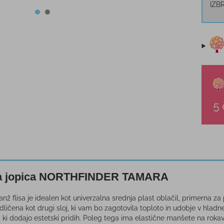
IZB
na jopica NORTHFINDER TAMARA
anž flisa je idealen kot univerzalna srednja plast oblačil, primerna za
dličena kot drugi sloj, ki vam bo zagotovila toploto in udobje v hladn
 ki dodajo estetski pridih. Poleg tega ima elastične manšete na rokavih