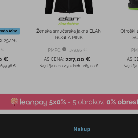
Ženska smučarska jakna ELAN
Otroški 
kodo AS10
ROGLA PINK
SO
X 25/26
 €
379,95 €
PMPC:
PM
0 €
227,00 €
AS CENA:
AS C
699,96 €
Najnižja cena v 30 dneh
285,00 €
Najnižja
Nakup