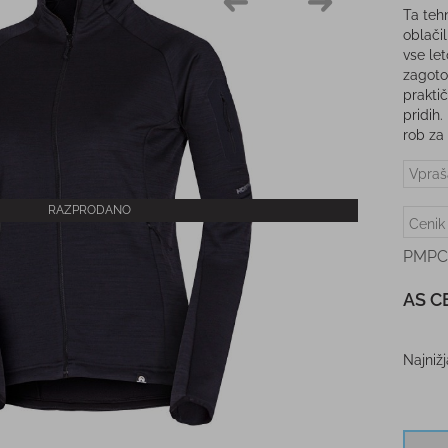
Ta tehn
oblači
vse let
zagoto
prakti
pridih
rob za 
Vpraš
RAZPRODANO
Cenik
PMPC
AS C
Najniž