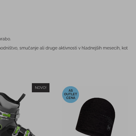
orabo.
ohodništvo, smučanje ali druge aktivnosti v hladnejših mesecih, kot
NOVO!
-9%