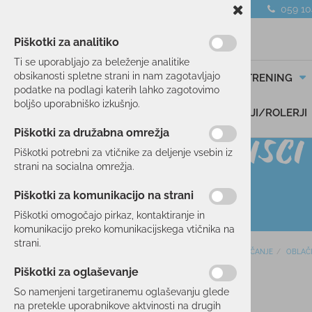
059 1
Piškotki za analitiko
Ti se uporabljajo za beleženje analitike
obsikanosti spletne strani in nam zagotavljajo
SMUČANJE
TEK/TRENING
podatke na podlagi katerih lahko zagotovimo
boljšo uporabniško izkušnjo.
DARILNI BONI
SKIROJI/ROLERJI
Piškotki za družabna omrežja
Piškotki potrebni za vtičnike za deljenje vsebin iz
strani na socialna omrežja.
Piškotki za komunikacijo na strani
Piškotki omogočajo pirkaz, kontaktiranje in
komunikacijo preko komunikacijskega vtičnika na
strani.
Domov
SMUČANJE
OBLAČ
SMUČANJE
Piškotki za oglaševanje
SMUČI
So namenjeni targetiranemu oglaševanju glede
OBLAČILA
na pretekle uporabnikove aktvinosti na drugih