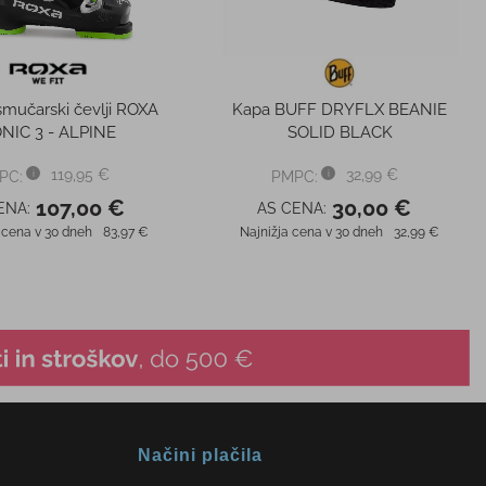
smučarski čevlji ROXA
Kapa BUFF DRYFLX BEANIE
NIC 3 - ALPINE
SOLID BLACK
119,95 €
32,99 €
PC:
PMPC:
107,00 €
30,00 €
ENA:
AS CENA:
 cena v 30 dneh
83,97 €
Najnižja cena v 30 dneh
32,99 €
Načini plačila