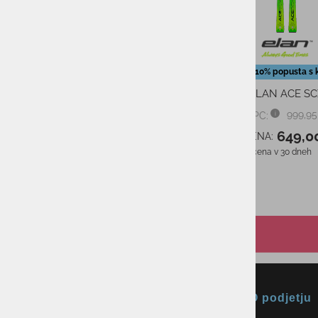
-
Moške smučarske hlače
Dodatnih 10% popusta s 
NORTHFINDER ERASTUS
Smuči ELAN ACE SC
124,90 €
PMPC:
999,95
PMPC:
65,00 €
AS CENA:
649,0
AS CENA:
Najnižja cena v 30 dneh
81,00 €
Najnižja cena v 30 dneh
Okmal, trgovina, storitve in
O podjetju
proizvodnja d.o.o. Ljubljana