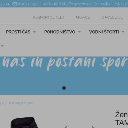
04 774
trgovina@assportoutlet.si
,
Poslovalnica:
Celovška cesta 17
ASSPORTOUTLET
NOVICE
O PODJETJU
PROSTI ČAS
POHODNIŠTVO
VODNI ŠPORTI
ILA
PULOVERJI/JOPE
Žen
TA