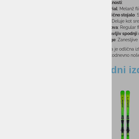
Ključne lastnosti
:
Material
: Melanž fl
Praktično stojalo
: 
Sloji
: Deluje kot s
Zasnova
: Regular f
Nastavljiv spodnji
Zadrge
: Zanesljiv
Ta flis jopica je odlična 
tudi za vsakodnevno noše
Sorodni iz
-48%
-35%