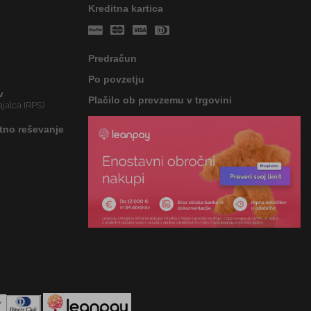
Kreditna kartica
Predračun
Po povzetju
v
Plačilo ob prevzemu v trgovini
jalca IRPS)
tno reševanje