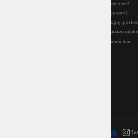
Kdo smo?
ID za DDV: SI85040622
Kje smo?
Celovška cesta 172, 1000 Ljubljana
+386 1 5133 480
Pogoji poslov
info@okmal.si
Varstvo oseb
Zaposlitev
P.E.: As Sport Outlet
Celovška cesta 172, 1000 Ljubljana
+386 5 9104 774
+386 51 305 306
trgovina@assportoutlet.si
PON-PET 10.00-19.00, SOB 9.00-16.00
NEDELJE IN PRAZNIKI ZAPRTO