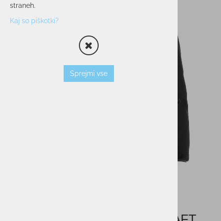
straneh.
Kaj so piškotki?
Sprejmi vse
Ženska smučarska jakna CRAFT