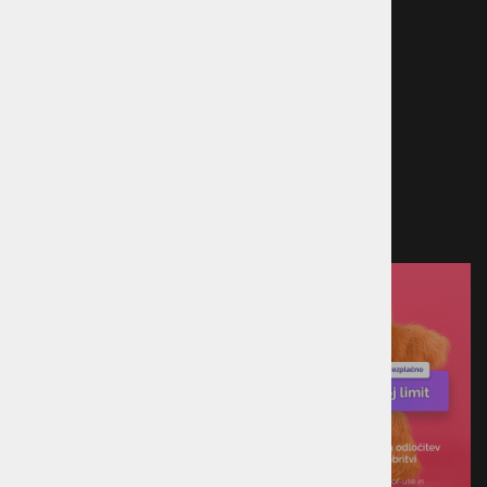
sporov
Načini plačila
Kreditna kartica
Predračun
Po povzetju
Plačilo ob prevzemu v trgovini