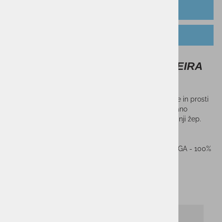
OPIS IZDELKA
TABELA VELIKOSTI
Ženska smučarska jakna CRAFT EIRA
PAD
Odporna na veter in nepremočljiva jakna za smučanje in prosti
čas. Na roki ima žep za smučarsko vozovnic, integrirano
gamašo proti vdoru snega, dva zunanja žepa in notranji žep.
Mehka, elastična in zelo udobna jakna.
SESTAVA: ZUNANJI DEL - 100% POLIESTER, PODLOGA - 100%
NAJLON, POLNILO - 100% POLIESTER
Sorodni izdelki
-50%
-35%