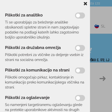
Telefon:
059 104 774
Poslovalnica:
Celovška cesta 172
NOVICE
O PODJETJU
DARILNI BONI
Piškotki za analitiko
Ti se uporabljajo za beleženje analitike
0
SL
obsikanosti spletne strani in nam zagotavljajo
podatke na podlagi katerih lahko zagotovimo
boljšo uporabniško izkušnjo.
Piškotki za družabna omrežja
Piškotki potrebni za vtičnike za deljenje vsebin iz
strani na socialna omrežja.
Piškotki za komunikacijo na strani
Domov
SMUČANJE
OBLAČILA
JAKNE
Piškotki omogočajo pirkaz, kontaktiranje in
10 %
komunikacijo preko komunikacijskega vtičnika na
strani.
Piškotki za oglaševanje
So namenjeni targetiranemu oglaševanju glede
na pretekle uporabnikove aktvinosti na drugih