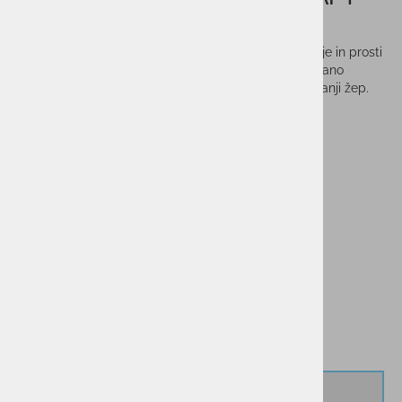
EIRA PAD
Odporna na veter in nepremočljiva jakna za smučanje in prosti
čas. Na roki ima žep za smučarsko vozovnic, integrirano
gamašo proti vdoru snega, dva zunanja žepa in notranji žep.
Mehka, elastična in zelo udobna jakna.
Vprašaj za izdelek
Cenik dostav
PMPC:
199,95 €
180,00 €
AS CENA:
Najnižja cena v 30 dneh
180,00 €
Izberi velikost