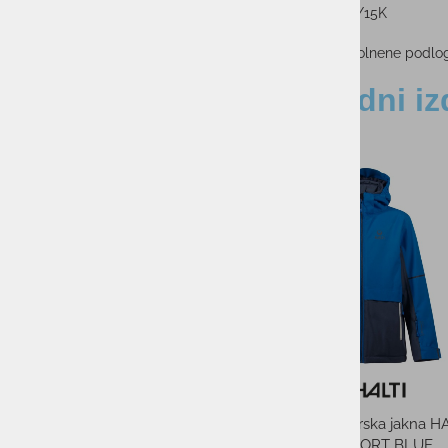
Tritech 15K/15K
Izolacija
:
100/80 g volnene podloge
Sorodni iz
-25%
-20%
Otroški smučarski set
očala BLIZ ROC
99,95
PMPC:
79,9
AS CENA:
Najnižja cena v 30 dneh
Otroška smučarska čelada
.
BOLLE ATMOS YOUTH Black