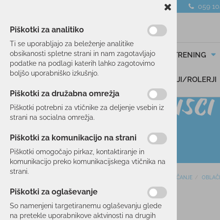
059 1
Piškotki za analitiko
Ti se uporabljajo za beleženje analitike
obsikanosti spletne strani in nam zagotavljajo
SMUČANJE
TEK/TRENING
podatke na podlagi katerih lahko zagotovimo
boljšo uporabniško izkušnjo.
DARILNI BONI
SKIROJI/ROLERJI
Piškotki za družabna omrežja
Piškotki potrebni za vtičnike za deljenje vsebin iz
strani na socialna omrežja.
Piškotki za komunikacijo na strani
Piškotki omogočajo pirkaz, kontaktiranje in
komunikacijo preko komunikacijskega vtičnika na
strani.
Domov
SMUČANJE
OBLAČ
SMUČANJE
Piškotki za oglaševanje
SMUČI
40 %
So namenjeni targetiranemu oglaševanju glede
OBLAČILA
na pretekle uporabnikove aktvinosti na drugih