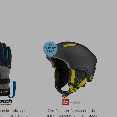
-10%
a majica dolg rokav
Smučarska očala BLIZ
CH MERINO SONY
GOGGLES RAVE DARK BLUE
od 49,95 €
89,95 €
C:
PMPC:
od 42,00 €
81,00 €
NA:
AS CENA:
cena v 30 dneh
od 34,96 €
Najnižja cena v 30 dneh
60,27 €