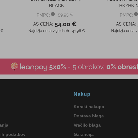
Nakup
Koraki nakupa
Dostava blaga
anja
Vračilo blaga
nih podatkov
Garancija