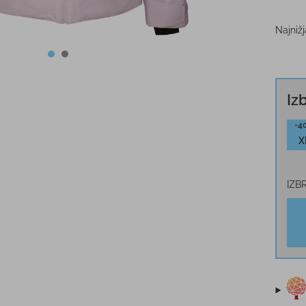
Najniž
Iz
-4
X
IZB