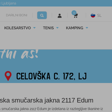
2
Ljubljana
0
DARILNI BONI
SL
KOLESARSTVO
TENIS
KAMPING
ska smučarska jakna 2117 Edum
 smučarska jakna 2117 Edum je izdelana iz raztegljive tkanine iz