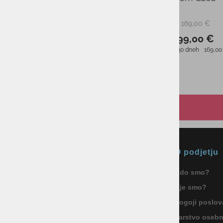
Cats Matte
79,90 €
PMPC:
60,00 €
AS CENA:
Najnižja cena v 30 dneh
53,53 €
Okmal, trgovina, storitve in
O podjetju
proizvodnja d.o.o. Ljubljana
Kdo smo?
ID za DDV: SI85040622
Kje smo?
Celovška cesta 172, 1000 Ljubljana
+386 1 5133 480
Pogoji poslov
info@okmal.si
Varstvo oseb