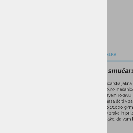
OPIS IZDELKA
Ženska smučars
Ženska smučarska jakna 21
ponuja popolno mešanico 
spodnjem levem rokavu. E
snežna gamaša ščiti v za
in zračnostjo 15.000 g/m
boljši pretok zraka in pri
zasnovana tako, da vam b
Membrana
: