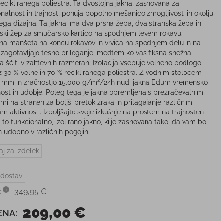
recikliranega poliestra. Ta dvoslojna jakna, zasnovana za
onalnost in trajnost, ponuja popolno mešanico zmogljivosti in okolju
nega dizajna. Ta jakna ima dva prsna žepa, dva stranska žepa in
ki žep za smučarsko kartico na spodnjem levem rokavu.
čna manšeta na koncu rokavov in vrvica na spodnjem delu in na
 zagotavljajo tesno prileganje, medtem ko vas fiksna snežna
 ščiti v zahtevnih razmerah. Izolacija vsebuje volneno podlogo
z 30 % volne in 70 % recikliranega poliestra. Z vodnim stolpcem
 mm in zračnostjo 15.000 g/m²/24h nudi jakna Edum vremensko
ost in udobje. Poleg tega je jakna opremljena s prezračevalnimi
mi na straneh za boljši pretok zraka in prilagajanje različnim
m aktivnosti. Izboljšajte svoje izkušnje na prostem na trajnosten
 to funkcionalno, izolirano jakno, ki je zasnovana tako, da vam bo
n udobno v različnih pogojih.
aj za izdelek
 dostav
:
349,95 €
209,00 €
ENA: