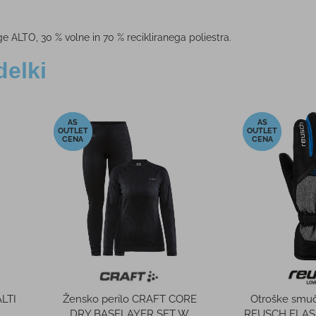
 ALTO, 30 % volne in 70 % recikliranega poliestra.
delki
-10%
-16%
 čelada +
Trak BUFF DRYFLX
Otrošk
KET
HEADBAND SOLID BLACK
REUS
 €
24,99 €
PMPC:
PMP
0 €
22,50 €
AS CENA:
AS CE
66,97 €
Najnižja cena v 30 dneh
24,99 €
Najnižja 