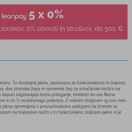
estra. Ta dvoslojna jakna, zasnovana za funkcionalnost in trajnost,
epa, dva stranska žepa in namenski žep za smučarsko kartico na
kapuci zagotavljajo tesno prileganje, medtem ko vas fiksna
lne in 70 % recikliranega poliestra. Z vodnim stolpcem 15.000 mm
e jakna opremljena s prezračevalnimi zadrgami na straneh za
ostem na trajnosten način s to funkcionalno, izolirano jakno, ki je