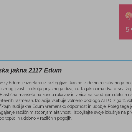
ka jakna 2117 Edum
17 Edum je izdelana iz raztegljive tkanine iz delno recikliranega poli
zmogljivosti in okolju prijaznega dizajna. Ta jakna ima dva prsna ž
lastična manšeta na koncu rokavov in vrvica na spodnjem delu in na 
htevnih razmerah. Izolacija vsebuje volneno podlogo ALTO iz 30 % vo
²/24h nudi jakna Edum vremensko odpornost in udobje. Poleg tega j
lagajanje različnim stopnjam aktivnosti. Izboljšajte svoje izkušnje na pr
o toplo in udobno v različnih pogojih.