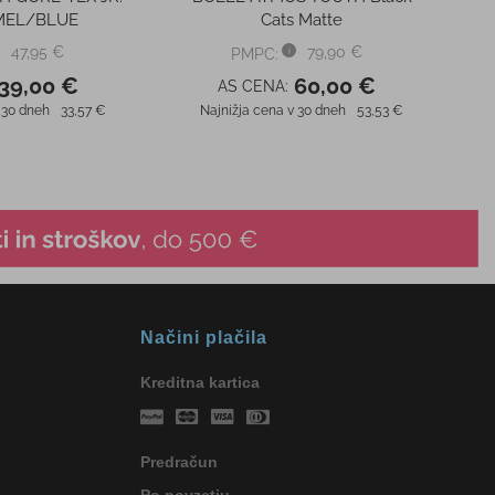
Načini plačila
Kreditna kartica
Predračun