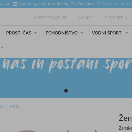
04 774
trgovina@assportoutlet.si
,
Poslovalnica:
Celovška cesta 17
ASSPORTOUTLET
NOVICE
O PODJETJU
PROSTI ČAS
POHODNIŠTVO
VODNI ŠPORTI
ILA
JAKNE
Žen
Ženska