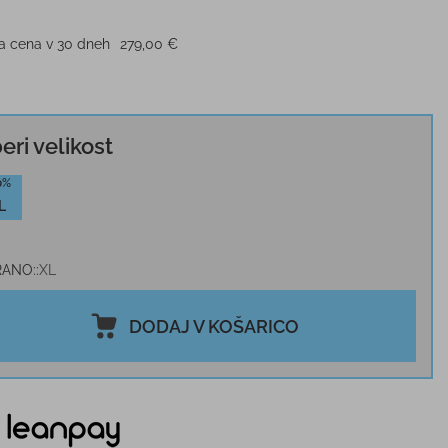
ja cena v 30 dneh
279,00 €
beri velikost
0%
L
RANO:
XL
DODAJ V KOŠARICO