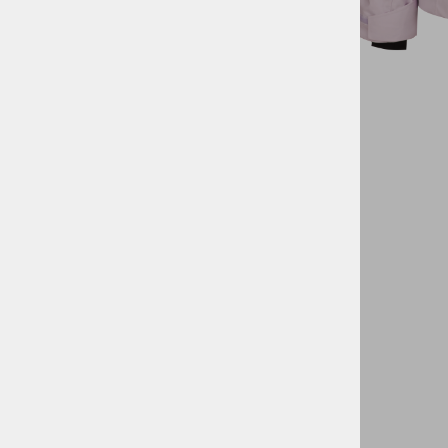
KOLESARSTVO
TENIS
KAMPING
DARILNI BONI
SKIROJI/ROLERJI