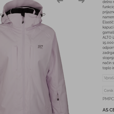
delno 
funkci
prijaz
namens
Elasti
kapuci
gamaša
ALTO i
15.000
odporn
zadrga
stopnja
način s
toplo i
Vpraš
Cenik
PMPC
AS C