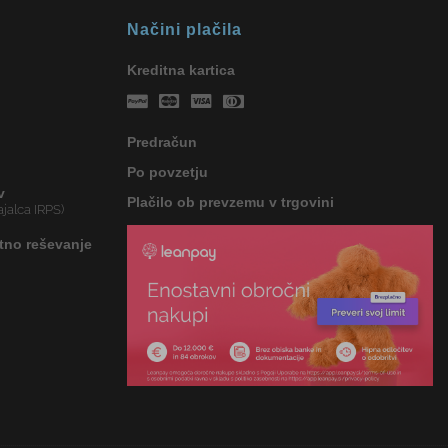
Načini plačila
Kreditna kartica
Predračun
Po povzetju
v
Plačilo ob prevzemu v trgovini
jalca IRPS)
tno reševanje