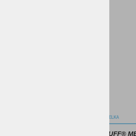
KOLESARSTVO
TENIS
KAMPING
DARILNI BONI
SKIROJI/ROLERJI
OPIS IZDELKA
Tuba BUFF® M