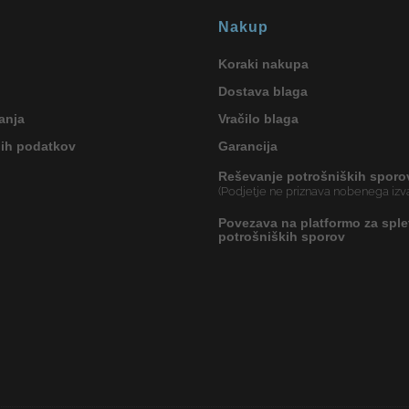
Nakup
Koraki nakupa
Dostava blaga
anja
Vračilo blaga
nih podatkov
Garancija
Reševanje potrošniških sporo
(Podjetje ne priznava nobenega izva
Povezava na platformo za sple
potrošniških sporov