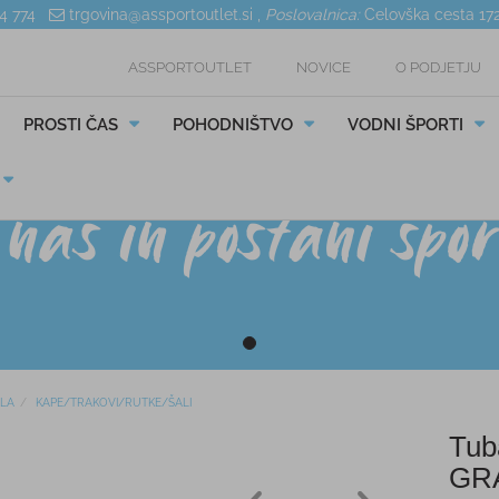
04 774
trgovina@assportoutlet.si
,
Poslovalnica:
Celovška cesta 17
ASSPORTOUTLET
NOVICE
O PODJETJU
PROSTI ČAS
POHODNIŠTVO
VODNI ŠPORTI
ILA
KAPE/TRAKOVI/RUTKE/ŠALI
Tu
GR