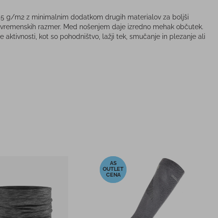
05 g/m2 z minimalnim dodatkom drugih materialov za boljši
čino vremenskih razmer. Med nošenjem daje izredno mehak občutek.
tivnosti, kot so pohodništvo, lažji tek, smučanje in plezanje ali
-20%