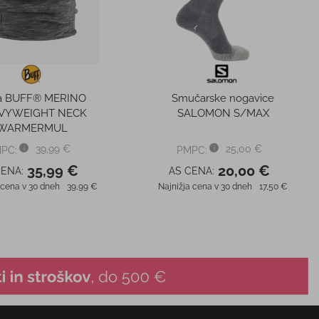
a BUFF® MERINO
Smučarske nogavice
VYWEIGHT NECK
SALOMON S/MAX
WARMERMUL
39,99 €
25,00 €
PC:
PMPC:
35,99 €
20,00 €
CENA:
AS CENA:
 cena v 30 dneh
39,99 €
Najnižja cena v 30 dneh
17,50 €