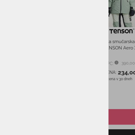
Ženska smučarska
Dodatnih 10% popusta s kodo AS10
TENSON Aero 
Otroške smuči ELAN STARR JR
2024/2025
390,00
PMPC:
od 189,95 €
PMPC:
234,0
AS CENA:
od 123,00 €
AS CENA:
Najnižja cena v 30 dneh
Najnižja cena v 30 dneh
od 132,00 €