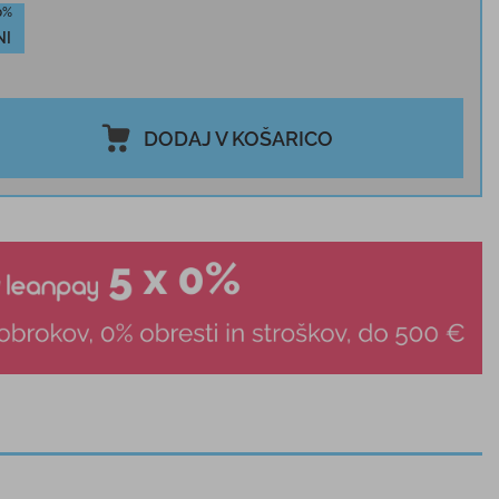
0%
NI
DODAJ V KOŠARICO