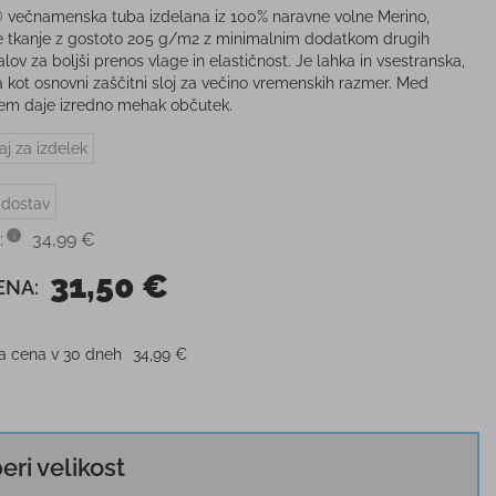
večnamenska tuba izdelana iz 100% naravne volne Merino,
e tkanje z gostoto 205 g/m2 z minimalnim dodatkom drugih
lov za boljši prenos vlage in elastičnost. Je lahka in vsestranska,
a kot osnovni zaščitni sloj za večino vremenskih razmer. Med
em daje izredno mehak občutek.
aj za izdelek
 dostav
:
34,99 €
31,50 €
ENA:
ja cena v 30 dneh
34,99 €
beri velikost