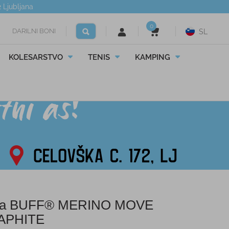
2
Ljubljana
0
DARILNI BONI
SL
KOLESARSTVO
TENIS
KAMPING
ba BUFF® MERINO MOVE
APHITE