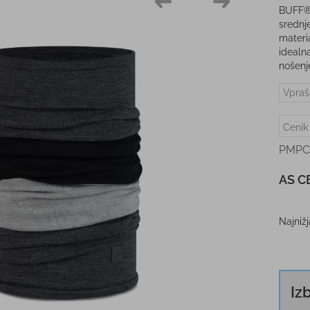
BUFF® 
srednj
materia
idealn
nošenj
Vpraš
Cenik
PMPC
AS C
Najniž
Iz