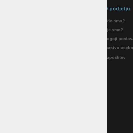
Okmal, trgovina, storitve in
O podjetju
proizvodnja d.o.o. Ljubljana
Kdo smo?
ID za DDV: SI85040622
Kje smo?
Celovška cesta 172, 1000 Ljubljana
+386 1 5133 480
Pogoji poslov
info@okmal.si
Varstvo oseb
Zaposlitev
P.E.: As Sport Outlet
Celovška cesta 172, 1000 Ljubljana
+386 5 9104 774
+386 51 305 306
trgovina@assportoutlet.si
PON-PET 10.00-19.00, SOB 9.00-16.00
NEDELJE IN PRAZNIKI ZAPRTO