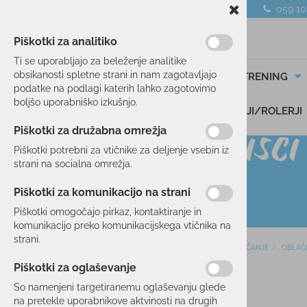
059 1
Piškotki za analitiko
Ti se uporabljajo za beleženje analitike
obsikanosti spletne strani in nam zagotavljajo
SMUČANJE
TEK/TRENING
podatke na podlagi katerih lahko zagotovimo
boljšo uporabniško izkušnjo.
DARILNI BONI
SKIROJI/ROLERJI
Piškotki za družabna omrežja
Piškotki potrebni za vtičnike za deljenje vsebin iz
strani na socialna omrežja.
Piškotki za komunikacijo na strani
Piškotki omogočajo pirkaz, kontaktiranje in
komunikacijo preko komunikacijskega vtičnika na
strani.
Domov
SMUČANJE
OBLAČ
SMUČANJE
Piškotki za oglaševanje
SMUČI
10 %
So namenjeni targetiranemu oglaševanju glede
OBLAČILA
na pretekle uporabnikove aktvinosti na drugih