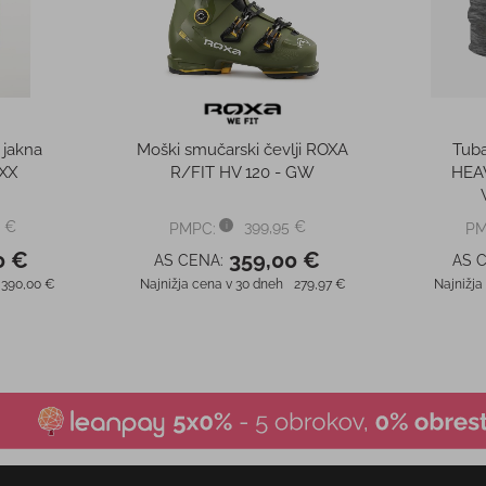
 jakna
Moški smučarski čevlji ROXA
Tub
XX
R/FIT HV 120 - GW
HEA
 €
399,95 €
PMPC:
PM
0 €
359,00 €
AS CENA:
AS 
390,00 €
Najnižja cena v 30 dneh
279,97 €
Najnižja