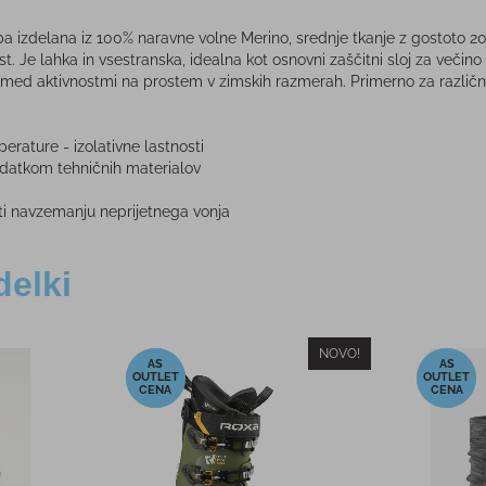
izdelana iz 100% naravne volne Merino, srednje tkanje z gostoto 2
st. Je lahka in vsestranska, idealna kot osnovni zaščitni sloj za ve
ed aktivnostmi na prostem v zimskih razmerah. Primerno za različne ak
erature - izolativne lastnosti
odatkom tehničnih materialov
i navzemanju neprijetnega vonja
delki
NOVO!
-10%
-10%