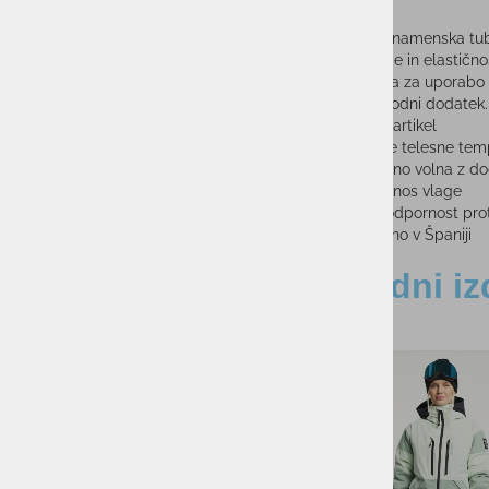
BUFF® večnamenska tuba 
prenos vlage in elastično
Idealna tuba za uporabo m
pa le kot modni dodatek.
- Brezšiven artikel
- Ohranjanje telesne temp
- 100% Merino volna z d
- Dober prenos vlage
- Naravna odpornost prot
- Proizvedeno v Španiji
Sorodni iz
-35%
-40%