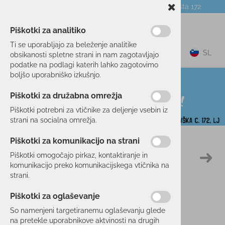
Telefon:
059 104 774
Poslovalnica:
Celovška cesta 172
NOVICE
O PODJETJU
DARILNI BONI
Piškotki za analitiko
Ti se uporabljajo za beleženje analitike
0
SL
obsikanosti spletne strani in nam zagotavljajo
podatke na podlagi katerih lahko zagotovimo
boljšo uporabniško izkušnjo.
Piškotki za družabna omrežja
Piškotki potrebni za vtičnike za deljenje vsebin iz
strani na socialna omrežja.
Piškotki za komunikacijo na strani
Domov
SMUČANJE
OBLAČILA
PERILO
Piškotki omogočajo pirkaz, kontaktiranje in
26 %
komunikacijo preko komunikacijskega vtičnika na
strani.
Piškotki za oglaševanje
So namenjeni targetiranemu oglaševanju glede
na pretekle uporabnikove aktvinosti na drugih