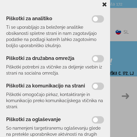
Telefon:
059 104 774
Poslovalnica:
Celovška cesta 172
NOVICE
O PODJETJU
DARILNI BONI
Piškotki za analitiko
Ti se uporabljajo za beleženje analitike
0
SL
obsikanosti spletne strani in nam zagotavljajo
podatke na podlagi katerih lahko zagotovimo
boljšo uporabniško izkušnjo.
Piškotki za družabna omrežja
Piškotki potrebni za vtičnike za deljenje vsebin iz
strani na socialna omrežja.
Piškotki za komunikacijo na strani
Domov
SMUČANJE
OBLAČILA
PERILO
Piškotki omogočajo pirkaz, kontaktiranje in
30 %
komunikacijo preko komunikacijskega vtičnika na
strani.
Piškotki za oglaševanje
So namenjeni targetiranemu oglaševanju glede
na pretekle uporabnikove aktvinosti na drugih