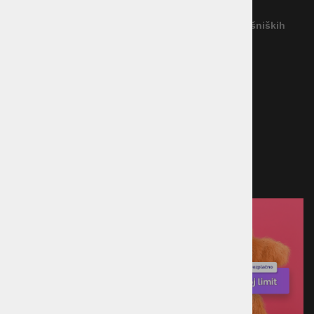
(Podjetje ne priznava nobenega izvajalca IRPS)
Povezava na platformo za spletno reševanje potrošniških
sporov
Načini plačila
Kreditna kartica
Predračun
Po povzetju
Plačilo ob prevzemu v trgovini