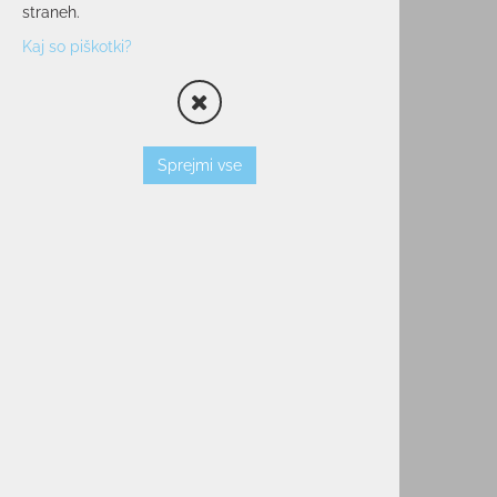
straneh.
Kaj so piškotki?
Sprejmi vse