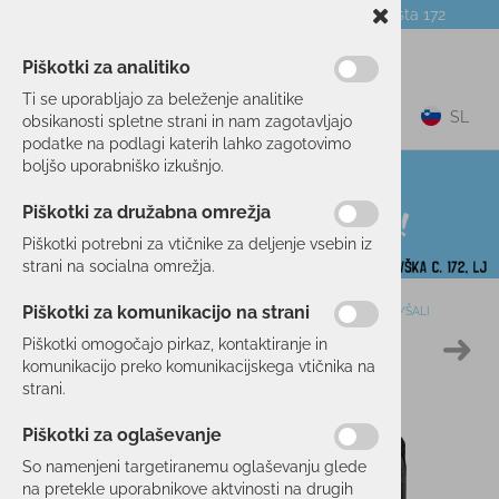
Telefon:
059 104 774
Poslovalnica:
Celovška cesta 172
NOVICE
O PODJETJU
DARILNI BONI
Piškotki za analitiko
Ti se uporabljajo za beleženje analitike
0
SL
obsikanosti spletne strani in nam zagotavljajo
podatke na podlagi katerih lahko zagotovimo
boljšo uporabniško izkušnjo.
Piškotki za družabna omrežja
Piškotki potrebni za vtičnike za deljenje vsebin iz
strani na socialna omrežja.
Piškotki za komunikacijo na strani
Domov
SMUČANJE
OBLAČILA
KAPE/TRAKOVI/RUTKE/ŠALI
Piškotki omogočajo pirkaz, kontaktiranje in
11 %
komunikacijo preko komunikacijskega vtičnika na
strani.
Piškotki za oglaševanje
So namenjeni targetiranemu oglaševanju glede
na pretekle uporabnikove aktvinosti na drugih