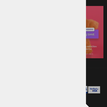
Plačilo ob prevzemu v trgovini