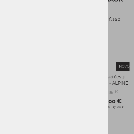
ADJUSTABLE
Popolnoma nastavljiva obrazna maska ​​iz neoprena in flisa z
zaponko in luknjami za dihanje.
Sestava:
neopren, flis
Sorodni izdelki
NOVO!
-45%
-35%
Smučarski čevlji ROXA R3 110
Otroški smučarski čevlji
TI IR
ROXA R/FIT J 70 - ALPINE
549,95 €
189,95 €
PMPC:
PMPC:
300,00 €
123,00 €
AS CENA:
AS CENA:
Najnižja cena v 30 dneh
440,00 €
Najnižja cena v 30 dneh
171,00 €