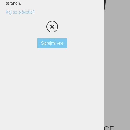
straneh.
Kaj so piškotki?
Sprejmi vse
Obrazna maska REUSCH FACE