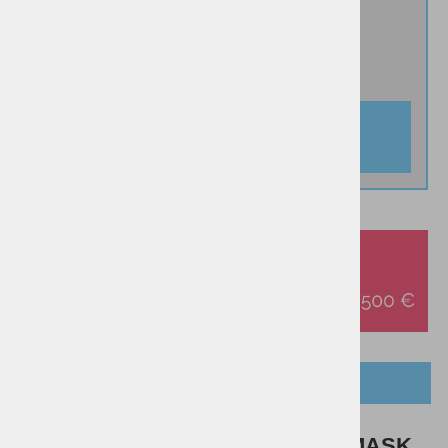
60
IZBRANO:
60
DODAJ V KOŠARICO
OPIS IZDELKA
Obrazna maska REUSCH FACE MASK