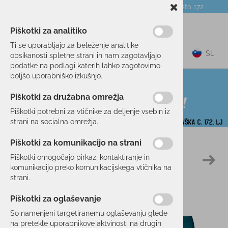
Telefon:
059 104 774
Poslovalnica:
Celovška cesta 172
NOVICE
O PODJETJU
DARILNI BONI
Piškotki za analitiko
Ti se uporabljajo za beleženje analitike
0
SL
obsikanosti spletne strani in nam zagotavljajo
podatke na podlagi katerih lahko zagotovimo
boljšo uporabniško izkušnjo.
Piškotki za družabna omrežja
Piškotki potrebni za vtičnike za deljenje vsebin iz
strani na socialna omrežja.
Piškotki za komunikacijo na strani
Domov
SMUČANJE
OBLAČILA
PERILO
Piškotki omogočajo pirkaz, kontaktiranje in
30 %
komunikacijo preko komunikacijskega vtičnika na
strani.
Piškotki za oglaševanje
So namenjeni targetiranemu oglaševanju glede
na pretekle uporabnikove aktvinosti na drugih