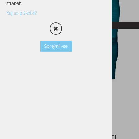
straneh.
Kaj so piškotki?
RAZPRODANO
Sprejmi vse
Moško smučarsko perilo HALTI