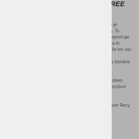
Moško smučarsko perilo HALTI FREE
RECY SEAMLES
Moško smučarsko perilo HALTI FREE RECY SEAMLES je
brezšivno perilo delno izdelana iz recikliranega blaga. To
večnamensko perilo z osnovnim slojem vas ščiti in preprečuje
potenje pri različnih aktivnostih na prostem. Zelo lahka in
gladka pletenina Active Dry odvaja vlago stran od kože ter vas
ohranja suhe in udobne. Zaradi udobnega kroja in
visokotehnološke brezšivne tehnologije je primerno za številne
namene.
Material: Recy Comfort Seamless. mehak in udoben,
izredno raztegljiv pletilni material izdelan po brezšivni
tehnologiji. Vsebuje reci material.
Prevaja vlago in se hitro suši
Vsebnost materiala: 65 % poliamid/ 35 % poliester Recy
Sorodni izdelki