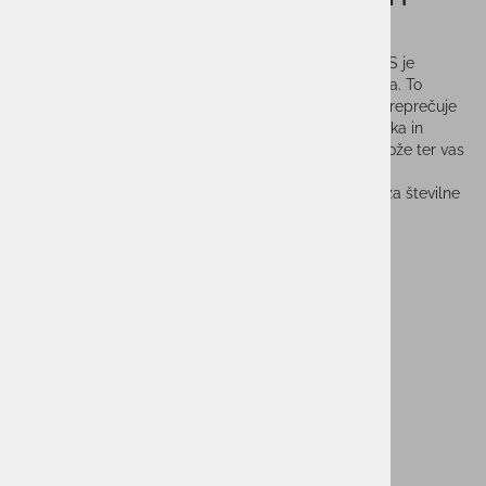
FREE RECY SEAMLES
Moško smučarsko perilo HALTI FREE RECY SEAMLES je
brezšivno perilo delno izdelana iz recikliranega blaga. To
večnamensko perilo z osnovnim slojem vas ščiti in preprečuje
potenje pri različnih aktivnostih na prostem. Zelo lahka in
gladka pletenina Active Dry odvaja vlago stran od kože ter vas
ohranja suhe in udobne. Zaradi udobnega kroja in
visokotehnološke brezšivne tehnologije je primerno za številne
namene.
Vprašaj za izdelek
Cenik dostav
PMPC:
79,90 €
55,90 €
AS CENA:
Najnižja cena v 30 dneh
47,94 €