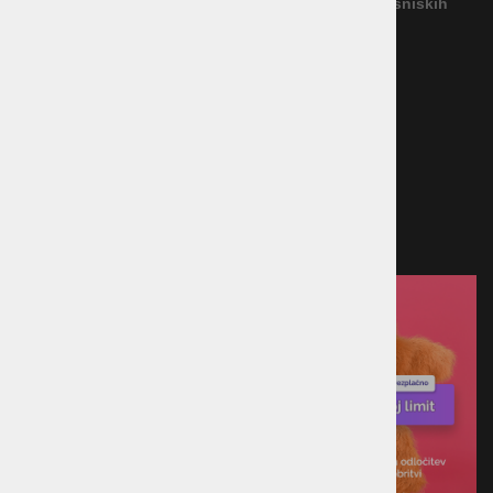
Povezava na platformo za spletno reševanje potrošniških
sporov
Načini plačila
Kreditna kartica
Predračun
Po povzetju
Plačilo ob prevzemu v trgovini