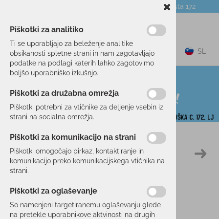
Telefon:
059 104 774
Poslovalnica:
Celovška cesta 172
NOVICE
O PODJETJU
DARILNI BONI
Piškotki za analitiko
Ti se uporabljajo za beleženje analitike
0
SL
obsikanosti spletne strani in nam zagotavljajo
podatke na podlagi katerih lahko zagotovimo
boljšo uporabniško izkušnjo.
Piškotki za družabna omrežja
Piškotki potrebni za vtičnike za deljenje vsebin iz
strani na socialna omrežja.
Piškotki za komunikacijo na strani
Domov
SMUČANJE
OBLAČILA
ROKAVICE
Piškotki omogočajo pirkaz, kontaktiranje in
31 %
komunikacijo preko komunikacijskega vtičnika na
strani.
Piškotki za oglaševanje
So namenjeni targetiranemu oglaševanju glede
na pretekle uporabnikove aktvinosti na drugih