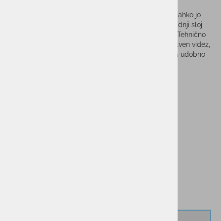
Moška jopica HALTI Jaava je športna hibridna jopa. Lahko jo
nosite kot srednji sloj pod smučarsko jakno ali kot zadnji sloj
za vadbo ali aktivnost na prostem, ter za prosti čas. Tehnično
pleteni material na sprednji strani daje tej jopi edinstven videz,
Active Dry flis material pa daje toplino in vas ohranja udobno
suhe pri aktivnosti.
Vprašaj za izdelek
Cenik dostav
PMPC:
129,00 €
70,00 €
AS CENA:
Najnižja cena v 30 dneh
129,00 €