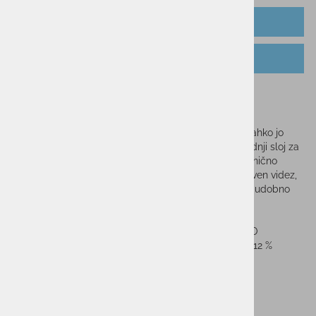
OPIS IZDELKA
TABELA VELIKOSTI
Moška jopica HALTI Jaava
Moška jopica HALTI Jaava je športna hibridna jopa. Lahko jo
nosite kot srednji sloj pod smučarsko jakno ali kot zadnji sloj za
vadbo ali aktivnost na prostem, ter za prosti čas. Tehnično
pleteni material na sprednji strani daje tej jopi edinstven videz,
Active Dry flis material pa daje toplino in vas ohranja udobno
suhe pri aktivnosti.
Material: Active Dry Jersey Knit 280g Recy ECO
Vsebnost materiala: 88 % recikliran poliester / 12 %
elastan
Sorodni izdelki