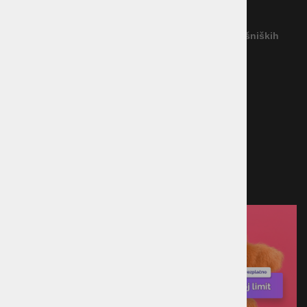
Reševanje potrošniških sporov
(Podjetje ne priznava nobenega izvajalca IRPS)
Povezava na platformo za spletno reševanje potrošniških
sporov
Načini plačila
Kreditna kartica
Predračun
Po povzetju
Plačilo ob prevzemu v trgovini