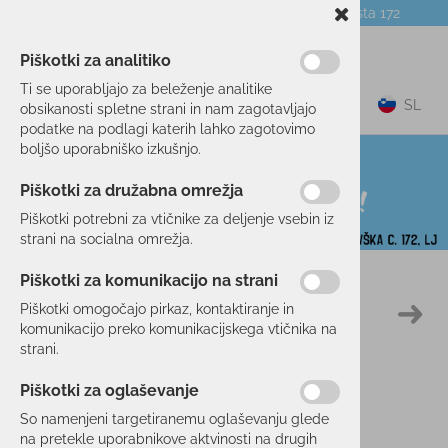
Telefon:
059 104 774
Poslovalnica:
Celovška cesta 172
NOVICE
O PODJETJU
DARILNI BONI
Piškotki za analitiko
Ti se uporabljajo za beleženje analitike
0
SL
obsikanosti spletne strani in nam zagotavljajo
podatke na podlagi katerih lahko zagotovimo
boljšo uporabniško izkušnjo.
Piškotki za družabna omrežja
Piškotki potrebni za vtičnike za deljenje vsebin iz
strani na socialna omrežja.
Piškotki za komunikacijo na strani
Domov
SMUČANJE
OBLAČILA
PULOVERJI/JOPE
Piškotki omogočajo pirkaz, kontaktiranje in
46 %
komunikacijo preko komunikacijskega vtičnika na
strani.
Piškotki za oglaševanje
So namenjeni targetiranemu oglaševanju glede
na pretekle uporabnikove aktvinosti na drugih