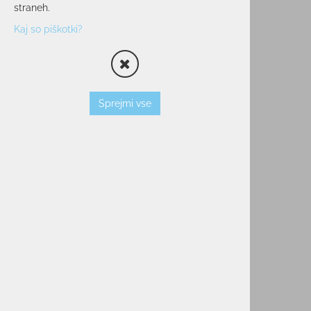
straneh.
Kaj so piškotki?
Sprejmi vse
Moška jopica HALTI Jaava