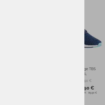
-50%
-50%
Moška jopica FILA WAINE
Ženske superge TBS
CLADELL
59,95 €
89,90 €
PMPC:
PMPC:
29,90 €
44,90 €
AS CENA:
AS CENA:
Najnižja cena v 30 dneh
59,95 €
Najnižja cena v 30 dneh
89,90 €