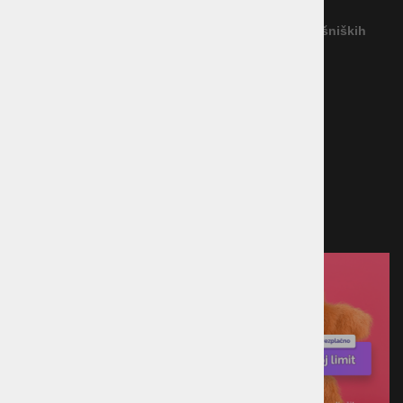
Povezava na platformo za spletno reševanje potrošniških
sporov
Načini plačila
Kreditna kartica
Predračun
Po povzetju
Plačilo ob prevzemu v trgovini