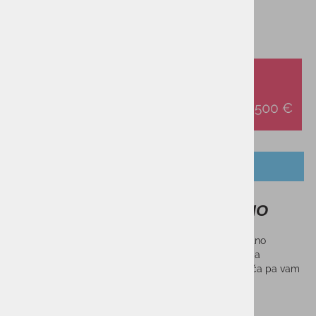
OPIS IZDELKA
Sončna očala SERENGETI NUVINO
Sončna očala SERENGETI NUVINO združujejo lahkotno
celodnevno udobje z odlično vzdržljivostjo. Poleg tega
fleksibilno prileganje na vašo glavo, oblika brez obroča pa vam
daje celotno vidno polje.
Sorodni izdelki