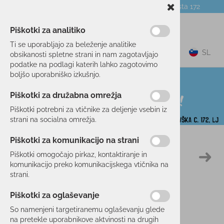
Telefon:
059 104 774
Poslovalnica:
Celovška cesta 172
NOVICE
O PODJETJU
DARILNI BONI
Piškotki za analitiko
Ti se uporabljajo za beleženje analitike
0
SL
obsikanosti spletne strani in nam zagotavljajo
podatke na podlagi katerih lahko zagotovimo
boljšo uporabniško izkušnjo.
Piškotki za družabna omrežja
Piškotki potrebni za vtičnike za deljenje vsebin iz
strani na socialna omrežja.
Piškotki za komunikacijo na strani
Domov
PROSTI ČAS
OPREMA
SONČNA OČALA
Piškotki omogočajo pirkaz, kontaktiranje in
20 %
komunikacijo preko komunikacijskega vtičnika na
strani.
Piškotki za oglaševanje
So namenjeni targetiranemu oglaševanju glede
na pretekle uporabnikove aktvinosti na drugih