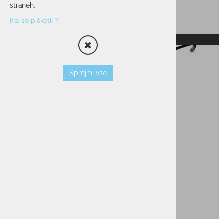
straneh.
Kaj so piškotki?
RAZPRODANO
Sprejmi vse
Sončna očala SERENGETI