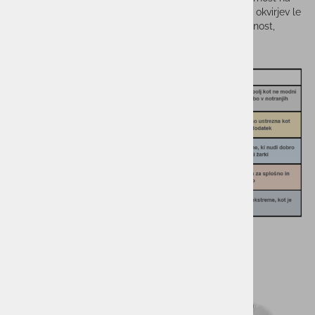
udarce in optično jasnost.
Bollé
uporablja pri izdelavi okvirjev le
najboljše materiale, kar omogoča izjemno moč, trpežnost,
lahkost in prožnost okvirjev.
Sorodni izdelki
RAZPRODANO
-25%
-50%