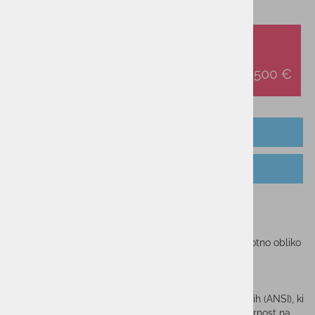
OPIS IZDELKA
TEHNOLOGIJA
Sončna očala BOLLE NAVIS
Vrhunska sončna očala BOLLE NAVIS s svojo pravokotno obliko
se prilagodijo vsakemu obrazu.
Velikost :
Medium
- primerno za srednje obraze
Bolle
vse svoje leče izdeluje po nacionalnih standardih (ANSI), ki
ustrezajo vsem zahtevam za visoko UV zaščito, odpornost na