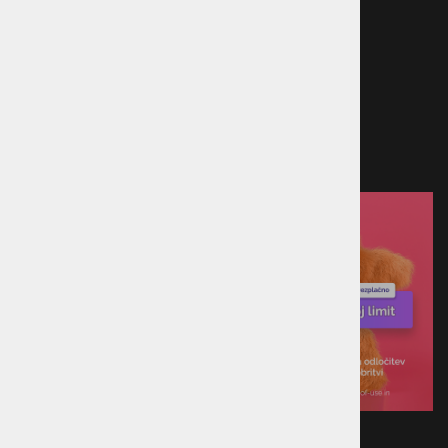
Kreditna kartica
Predračun
Po povzetju
Plačilo ob prevzemu v trgovini