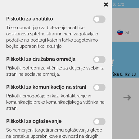
Telefon:
059 104 774
Poslovalnica:
Celovška cesta 172
NOVICE
O PODJETJU
DARILNI BONI
Piškotki za analitiko
Ti se uporabljajo za beleženje analitike
0
SL
obsikanosti spletne strani in nam zagotavljajo
podatke na podlagi katerih lahko zagotovimo
boljšo uporabniško izkušnjo.
Piškotki za družabna omrežja
Piškotki potrebni za vtičnike za deljenje vsebin iz
strani na socialna omrežja.
Piškotki za komunikacijo na strani
Domov
PROSTI ČAS
OPREMA
SONČNA OČALA
Piškotki omogočajo pirkaz, kontaktiranje in
31 %
komunikacijo preko komunikacijskega vtičnika na
strani.
Piškotki za oglaševanje
So namenjeni targetiranemu oglaševanju glede
na pretekle uporabnikove aktvinosti na drugih