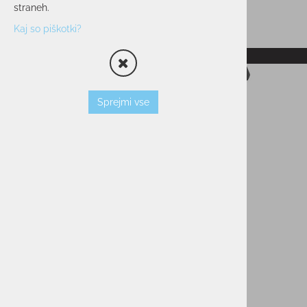
straneh.
Kaj so piškotki?
RAZPRODANO
Sprejmi vse
Sončna očala BOLLE NAVIS