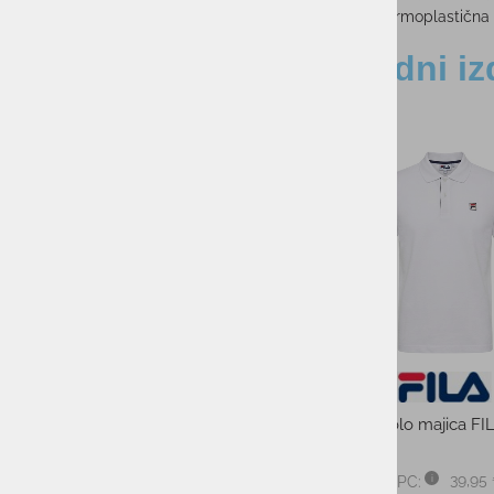
Podplat: Termoplastična 
Sorodni iz
-50%
-50%
Ženska majica FILA EMELIE
Moška polo majica F
39,95
PMPC: