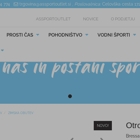
04 774
trgovina@assportoutlet.si
,
Poslovalnica:
Celovška cesta 17
ASSPORTOUTLET
NOVICE
O PODJETJU
PROSTI ČAS
POHODNIŠTVO
VODNI ŠPORTI
V
ZIMSKA OBUTEV
Otr
NOVO!
Bressa