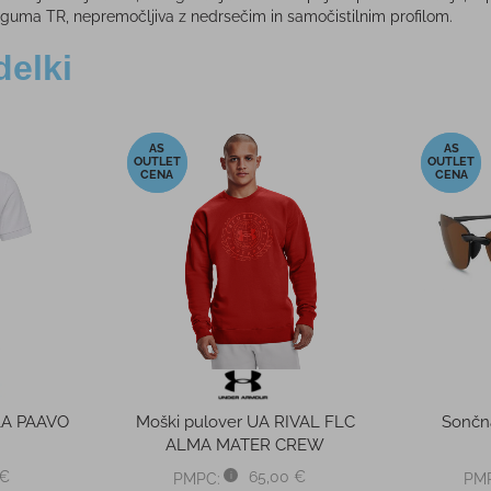
guma TR, nepremočljiva z nedrsečim in samočistilnim profilom.
delki
-52%
-20%
ILA PAAVO
Moški pulover UA RIVAL FLC
Sončn
ALMA MATER CREW
 €
65,00 €
PMPC:
PM