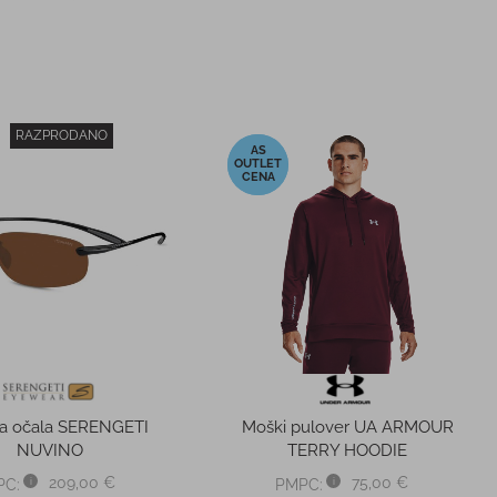
RAZPRODANO
-48%
a očala SERENGETI
Moški pulover UA ARMOUR
NUVINO
TERRY HOODIE
209,00 €
75,00 €
PC:
PMPC: