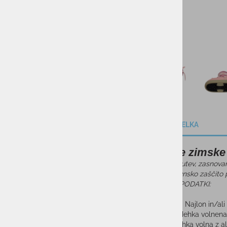
DARILNI BONI
SKIROJI/ROLERJI
OPIS IZDELKA
Otroške zimsk
Bressan obutev, zasnovana
Ponuja vrhunsko zaščito
TEHNIČNI PODATKI:
Zgornji del : Najlon in/al
Podloga : Mehka volnena
Vložek : Mehka volna z alu