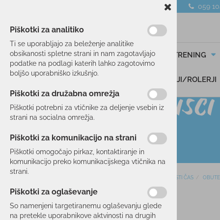
059 1
Piškotki za analitiko
Ti se uporabljajo za beleženje analitike
obsikanosti spletne strani in nam zagotavljajo
SMUČANJE
TEK/TRENING
podatke na podlagi katerih lahko zagotovimo
boljšo uporabniško izkušnjo.
DARILNI BONI
SKIROJI/ROLERJI
Piškotki za družabna omrežja
Piškotki potrebni za vtičnike za deljenje vsebin iz
strani na socialna omrežja.
Piškotki za komunikacijo na strani
Piškotki omogočajo pirkaz, kontaktiranje in
komunikacijo preko komunikacijskega vtičnika na
strani.
Domov
PROSTI ČAS
OBUTE
SMUČANJE
Piškotki za oglaševanje
60 %
TEK/TRENING
So namenjeni targetiranemu oglaševanju glede
na pretekle uporabnikove aktvinosti na drugih