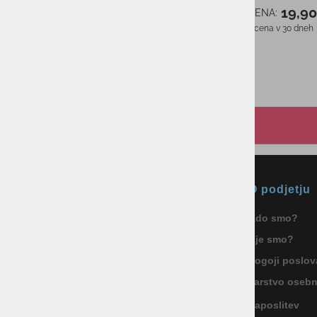
39,99 €
PMPC:
19,9
AS CENA:
19,99 €
AS CENA:
Najnižja cena v 30 dneh
Najnižja cena v 30 dneh
39,99 €
Okmal, trgovina, storitve in
O podjetju
proizvodnja d.o.o. Ljubljana
Kdo smo?
ID za DDV: SI85040622
Kje smo?
Celovška cesta 172, 1000 Ljubljana
+386 1 5133 480
Pogoji poslov
info@okmal.si
Varstvo oseb
Zaposlitev
P.E.: As Sport Outlet