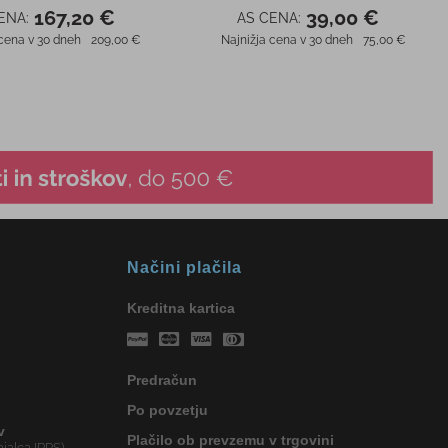
167,20 €
39,00 €
ENA:
AS CENA:
 cena v 30 dneh
209,00 €
Najnižja cena v 30 dneh
75,00 €
Načini plačila
Kreditna kartica
Predračun
Po povzetju
v
Plačilo ob prevzemu v trgovini
jalca IRPS)