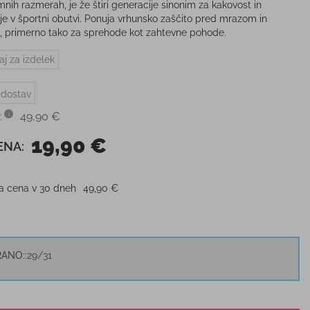
mnih razmerah, je že štiri generacije sinonim za kakovost in
ije v športni obutvi. Ponuja vrhunsko zaščito pred mrazom in
, primerno tako za sprehode kot zahtevne pohode.
aj za izdelek
 dostav
:
49,90 €
19,90 €
ENA:
ja cena v 30 dneh
49,90 €
RANO:
29/31