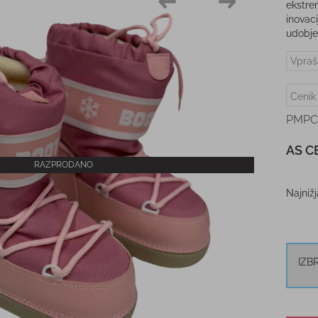
ekstre
inovac
udobje
Vpraš
Cenik
PMPC
AS C
RAZPRODANO
Najniž
IZB