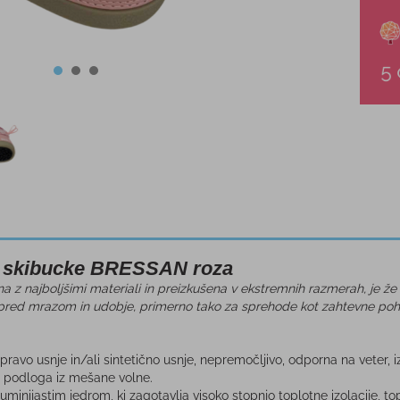
e skibucke BRESSAN roza
 z najboljšimi materiali in preizkušena v ekstremnih razmerah, je že št
 pred mrazom in udobje, primerno tako za sprehode kot zahtevne po
i pravo usnje in/ali sintetično usnje, nepremočljivo, odporna na veter, i
 podloga iz mešane volne.
minijastim jedrom, ki zagotavlja visoko stopnjo toplotne izolacije, top