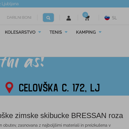
2
Ljubljana
0
DARILNI BONI
SL
KOLESARSTVO
TENIS
KAMPING
oške zimske skibucke BRESSAN roza
n obutev, zasnovana z najboljšimi materiali in preizkušena v