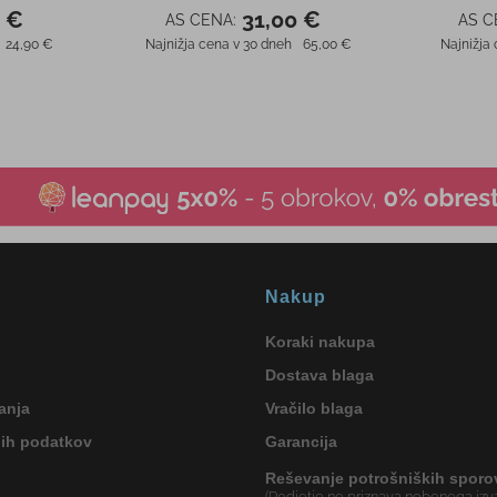
0 €
31,00 €
AS CENA:
AS C
24,90 €
Najnižja cena v 30 dneh
65,00 €
Najnižja
Nakup
Koraki nakupa
Dostava blaga
anja
Vračilo blaga
nih podatkov
Garancija
Reševanje potrošniških sporo
(Podjetje ne priznava nobenega izva