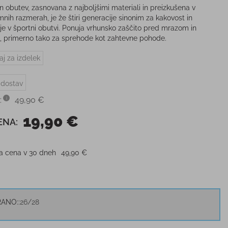
n obutev, zasnovana z najboljšimi materiali in preizkušena v
mnih razmerah, je že štiri generacije sinonim za kakovost in
ije v športni obutvi. Ponuja vrhunsko zaščito pred mrazom in
, primerno tako za sprehode kot zahtevne pohode.
aj za izdelek
 dostav
:
49,90 €
19,90 €
ENA:
ja cena v 30 dneh
49,90 €
RANO:
26/28