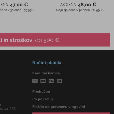
47,00 €
48,00 €
CENA:
AS CENA:
 cena v 30 dneh
79,99 €
Najnižja cena v 30 dneh
74,99 €
Načini plačila
Kreditna kartica
Predračun
Po povzetju
v
Plačilo ob prevzemu v trgovini
jalca IRPS)