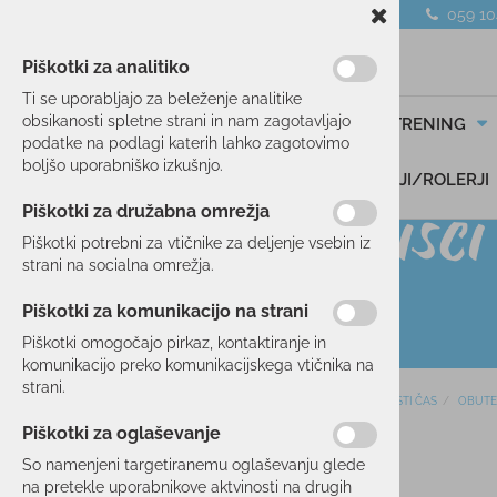
059 1
Piškotki za analitiko
Ti se uporabljajo za beleženje analitike
obsikanosti spletne strani in nam zagotavljajo
SMUČANJE
TEK/TRENING
podatke na podlagi katerih lahko zagotovimo
boljšo uporabniško izkušnjo.
DARILNI BONI
SKIROJI/ROLERJI
Piškotki za družabna omrežja
Piškotki potrebni za vtičnike za deljenje vsebin iz
strani na socialna omrežja.
Piškotki za komunikacijo na strani
Piškotki omogočajo pirkaz, kontaktiranje in
komunikacijo preko komunikacijskega vtičnika na
strani.
Domov
PROSTI ČAS
OBUTE
SMUČANJE
Piškotki za oglaševanje
60 %
TEK/TRENING
So namenjeni targetiranemu oglaševanju glede
na pretekle uporabnikove aktvinosti na drugih