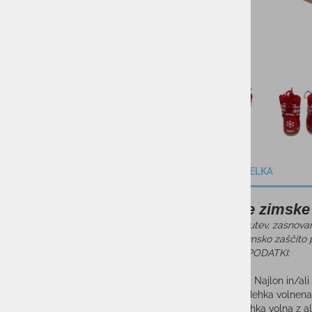
DARILNI BONI
SKIROJI/ROLERJI
OPIS IZDELKA
Otroške zimsk
Bressan obutev, zasnovana
Ponuja vrhunsko zaščito
TEHNIČNI PODATKI:
Zgornji del : Najlon in/al
Podloga : Mehka volnena
Vložek : Mehka volna z alu