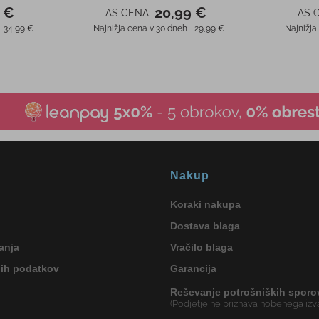
 €
20,99 €
AS CENA:
AS 
34,99 €
Najnižja cena v 30 dneh
29,99 €
Najnižja
Nakup
Koraki nakupa
Dostava blaga
anja
Vračilo blaga
nih podatkov
Garancija
Reševanje potrošniških sporo
(Podjetje ne priznava nobenega izva