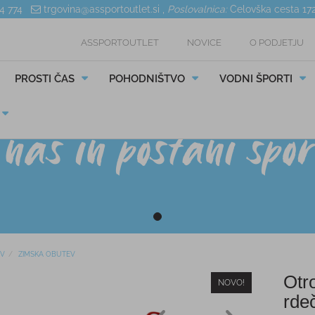
04 774
trgovina@assportoutlet.si
,
Poslovalnica:
Celovška cesta 17
ASSPORTOUTLET
NOVICE
O PODJETJU
PROSTI ČAS
POHODNIŠTVO
VODNI ŠPORTI
V
ZIMSKA OBUTEV
Otr
NOVO!
rde