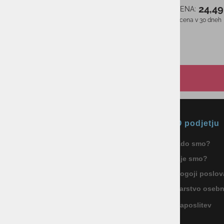
69,00 €
24,49
AS CENA:
AS CENA:
Najnižja cena v 30 dneh
84,00 €
Najnižja cena v 30 dneh
Okmal, trgovina, storitve in
O podjetju
proizvodnja d.o.o. Ljubljana
Kdo smo?
ID za DDV: SI85040622
Kje smo?
Celovška cesta 172, 1000 Ljubljana
+386 1 5133 480
Pogoji poslov
info@okmal.si
Varstvo oseb
Zaposlitev
P.E.: As Sport Outlet