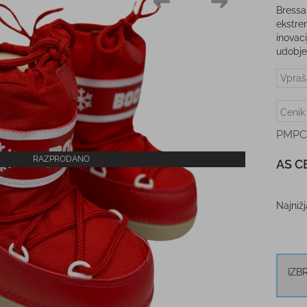
Bressa
ekstre
inovac
udobje
Vpraš
Cenik
PMPC
RAZPRODANO
AS C
Najniž
IZB