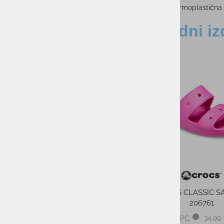
Podplat: Termoplastična 
Sorodni iz
RAZPRODANO
-43%
-30%
O
Moška jopica UA
CROCS CLASSIC 
UNSTOPPABLE FLC FZ
206761
120,00 €
34,99
PMPC:
PMPC: