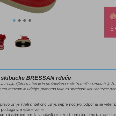
e skibucke BRESSAN rdeče
 z najboljšimi materiali in preizkušena v ekstremnih razmerah, je že št
 pred mrazom in udobje, primerno tako za sprehode kot zahtevne po
i pravo usnje in/ali sintetično usnje, nepremočljivo, odporna na veter, i
 podloga iz mešane volne.
minijastim jedrom, ki zagotavlja visoko stopnjo toplotne izolacije, top