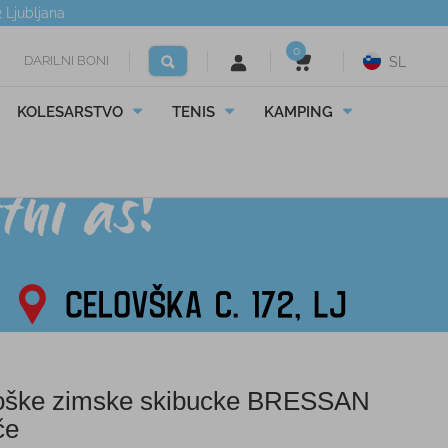
2
Ljubljana
0
DARILNI BONI
SL
KOLESARSTVO
TENIS
KAMPING
oške zimske skibucke BRESSAN
če