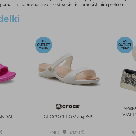
guma TR, nepremočljiva z nedrsečim in samočistilnim profilom.
delki
-30%
-41%
Mošk
WALLY
SANDAL
CROCS CLEO V 204268
 €
29,99 €
PMPC:
PM