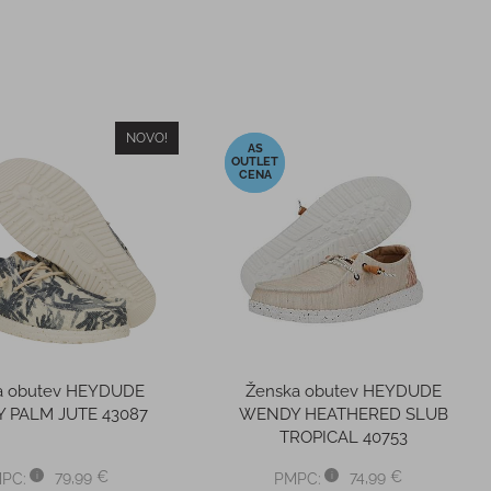
NOVO!
-36%
a obutev HEYDUDE
Ženska obutev HEYDUDE
 PALM JUTE 43087
WENDY HEATHERED SLUB
TROPICAL 40753
79,99 €
74,99 €
PC:
PMPC: