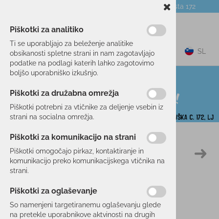
Telefon:
059 104 774
Poslovalnica:
Celovška cesta 172
NOVICE
O PODJETJU
DARILNI BONI
Piškotki za analitiko
Ti se uporabljajo za beleženje analitike
0
SL
obsikanosti spletne strani in nam zagotavljajo
podatke na podlagi katerih lahko zagotovimo
boljšo uporabniško izkušnjo.
Piškotki za družabna omrežja
Piškotki potrebni za vtičnike za deljenje vsebin iz
strani na socialna omrežja.
Piškotki za komunikacijo na strani
Domov
PROSTI ČAS
OBUTEV
ŠPORTNA OBUTEV
Piškotki omogočajo pirkaz, kontaktiranje in
50 %
komunikacijo preko komunikacijskega vtičnika na
strani.
Piškotki za oglaševanje
So namenjeni targetiranemu oglaševanju glede
na pretekle uporabnikove aktvinosti na drugih