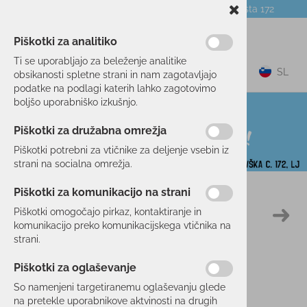
Telefon:
059 104 774
Poslovalnica:
Celovška cesta 172
NOVICE
O PODJETJU
DARILNI BONI
Piškotki za analitiko
Ti se uporabljajo za beleženje analitike
0
SL
obsikanosti spletne strani in nam zagotavljajo
podatke na podlagi katerih lahko zagotovimo
boljšo uporabniško izkušnjo.
Piškotki za družabna omrežja
Piškotki potrebni za vtičnike za deljenje vsebin iz
strani na socialna omrežja.
Piškotki za komunikacijo na strani
Domov
PROSTI ČAS
OBLAČILA
MAJICE
Piškotki omogočajo pirkaz, kontaktiranje in
50 %
komunikacijo preko komunikacijskega vtičnika na
strani.
Piškotki za oglaševanje
So namenjeni targetiranemu oglaševanju glede
na pretekle uporabnikove aktvinosti na drugih