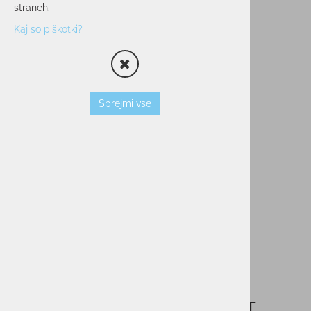
straneh.
Kaj so piškotki?
Sprejmi vse
Ženska majica ELAN T-SHIRT