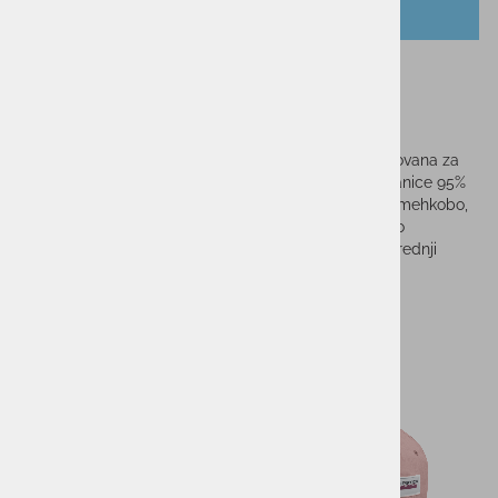
OPIS IZDELKA
Ženska majica ELAN T-SHIRT
PRIMETIME W
​Ženska majica ELAN T-SHIRT PRIMETIME W je zasnovana za
udobje in slog v vseh priložnostih. Izdelana je iz mešanice 95%
organskega bombaža in 5% elastana, kar zagotavlja mehkobo,
zračnost ter ravno pravšnjo raztegljivost za optimalno
prileganje. Majica ima natisnjen Elanov logotip na sprednji
strani.
Sorodni izdelki
-55%
-30%