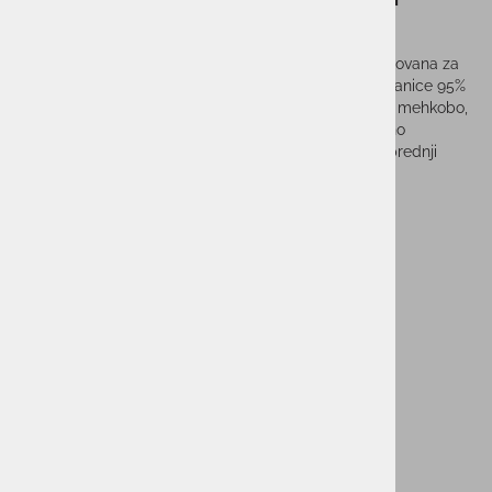
PRIMETIME W
​Ženska majica ELAN T-SHIRT PRIMETIME W je zasnovana za
udobje in slog v vseh priložnostih. Izdelana je iz mešanice 95%
organskega bombaža in 5% elastana, kar zagotavlja mehkobo,
zračnost ter ravno pravšnjo raztegljivost za optimalno
prileganje. Majica ima natisnjen Elanov logotip na sprednji
strani.
Vprašaj za izdelek
Cenik dostav
PMPC:
29,95 €
14,90 €
AS CENA:
Najnižja cena v 30 dneh
17,00 €