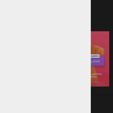
Predračun
Po povzetju
Plačilo ob prevzemu v trgovini