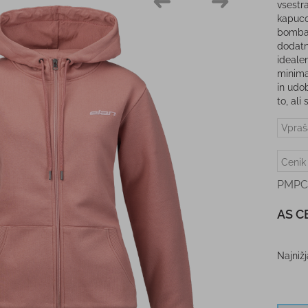
vsestr
kapuco
bombaž
dodatn
ideale
minima
in udo
to, al
Vpraš
Cenik
PMPC
AS C
Najniž