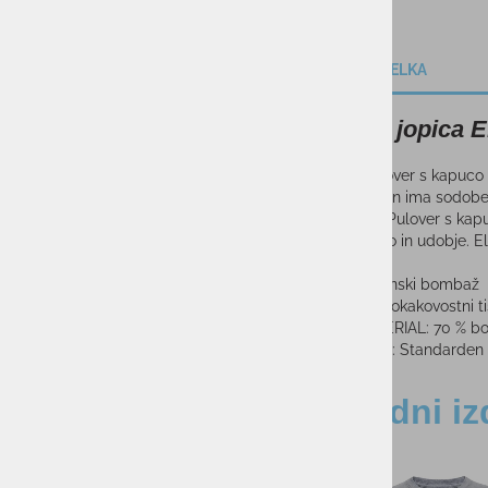
OPIS IZDELKA
Ženska jopica
Elanov pulover s kapuco i
materialov in ima sodob
oblačenje. Pulover s kapu
cenijo modo in udobje. E
Organski bombaž
Visokokakovostni ti
MATERIAL: 70 % bo
KROJ: Standarden 
Sorodni iz