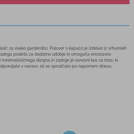
lašč za vsako garderobo. Pulover s kapuco je izdelan iz vrhunskih
 Zadrga poskrbi za dodatno udobje in omogoča enostavno
minimalističnega dizajna in zadrge je osnovni kos za tiste, ki
odpravljate v naravo, ali se sproščate po napornem dnevu.