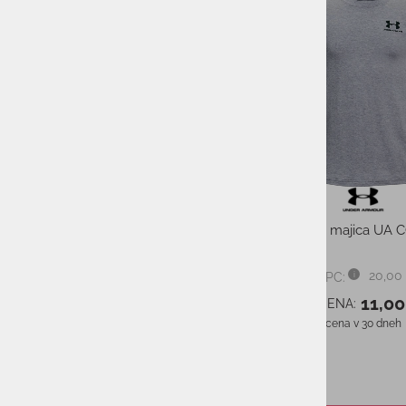
-50%
Mošek kratke hlače FILA SMU
SWEATSHORTS ROBERT
34,99 €
PMPC:
17,49 €
AS CENA:
Najnižja cena v 30 dneh
34,99 €