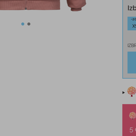
Iz
-2
X
IZB