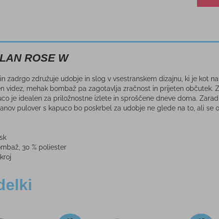
 ELAN ROSE W
n zadrgo združuje udobje in slog v vsestranskem dizajnu, ki je kot na
en videz, mehak bombaž pa zagotavlja zračnost in prijeten občutek.
co je idealen za priložnostne izlete in sproščene dneve doma. Zaradi 
lanov pulover s kapuco bo poskrbel za udobje ne glede na to, ali se 
sk
mbaž, 30 % poliester
kroj
delki