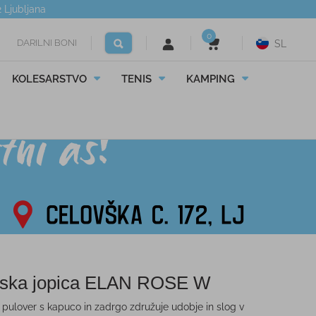
2
Ljubljana
0
DARILNI BONI
SL
KOLESARSTVO
TENIS
KAMPING
ska jopica ELAN ROSE W
 pulover s kapuco in zadrgo združuje udobje in slog v