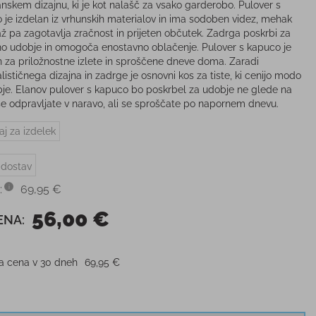
anskem dizajnu, ki je kot nalašč za vsako garderobo. Pulover s
 je izdelan iz vrhunskih materialov in ima sodoben videz, mehak
 pa zagotavlja zračnost in prijeten občutek. Zadrga poskrbi za
o udobje in omogoča enostavno oblačenje. Pulover s kapuco je
n za priložnostne izlete in sproščene dneve doma. Zaradi
lističnega dizajna in zadrge je osnovni kos za tiste, ki cenijo modo
bje. Elanov pulover s kapuco bo poskrbel za udobje ne glede na
i se odpravljate v naravo, ali se sproščate po napornem dnevu.
aj za izdelek
 dostav
:
69,95 €
56,00 €
ENA:
ja cena v 30 dneh
69,95 €