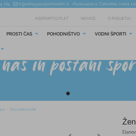
04 774
trgovina@assportoutlet.si
,
Poslovalnica:
Celovška cesta 17
ASSPORTOUTLET
NOVICE
O PODJETJU
PROSTI ČAS
POHODNIŠTVO
VODNI ŠPORTI
ILA
PULOVERJI/JOPE
Žen
Elanov