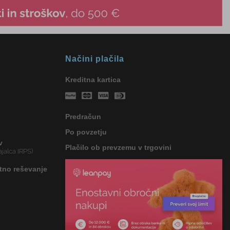
Načini plačila
Kreditna kartica
Predračun
Po povzetju
v
Plačilo ob prevzemu v trgovini
jalca IRPS)
tno reševanje