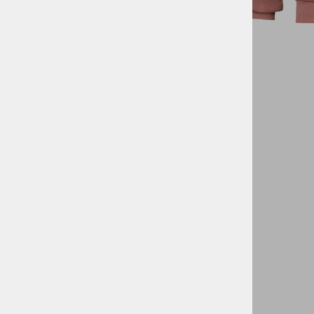
VODNI ŠPORTI
KOLESARSTVO
TENIS
KAMPING
DARILNI BONI
SKIROJI/ROLERJI