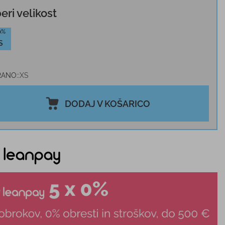
beri velikost
0%
S
RANO:
XS
DODAJ V KOŠARICO