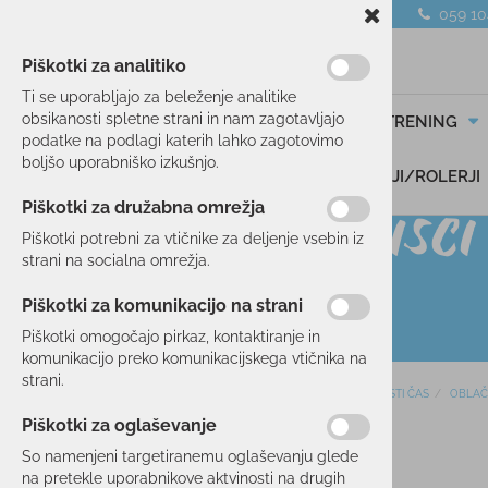
059 1
Piškotki za analitiko
Ti se uporabljajo za beleženje analitike
obsikanosti spletne strani in nam zagotavljajo
SMUČANJE
TEK/TRENING
podatke na podlagi katerih lahko zagotovimo
boljšo uporabniško izkušnjo.
DARILNI BONI
SKIROJI/ROLERJI
Piškotki za družabna omrežja
Piškotki potrebni za vtičnike za deljenje vsebin iz
strani na socialna omrežja.
Piškotki za komunikacijo na strani
Piškotki omogočajo pirkaz, kontaktiranje in
komunikacijo preko komunikacijskega vtičnika na
strani.
Domov
PROSTI ČAS
OBLAČ
SMUČANJE
Piškotki za oglaševanje
20 %
TEK/TRENING
So namenjeni targetiranemu oglaševanju glede
na pretekle uporabnikove aktvinosti na drugih