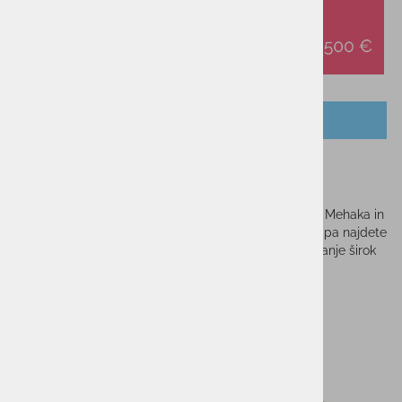
OPIS IZDELKA
Ženska jopica ELAN
Ženska jopica, ki jo boste z veseljem nosile vsak dan. Mehaka in
topela jopica ima priročno kapuco, na sprednji strani pa najdete
dva velika žepa. Na koncu rokavov je za boljše prileganje širok
elastični pas.
SESTAVA:
83 % bombaž, 12 % poliester, 5 % elastan
Sorodni izdelki