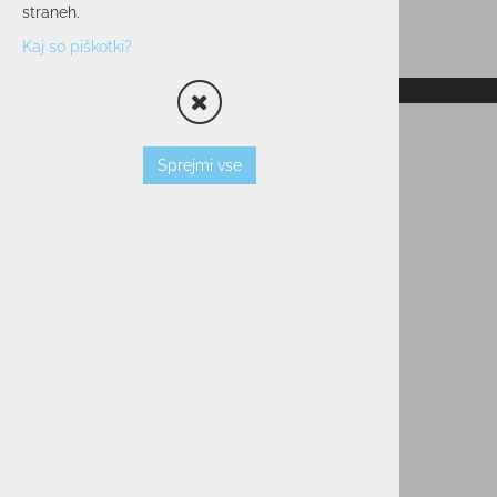
straneh.
Kaj so piškotki?
RAZPRODANO
Sprejmi vse
Ženska jopica ELAN