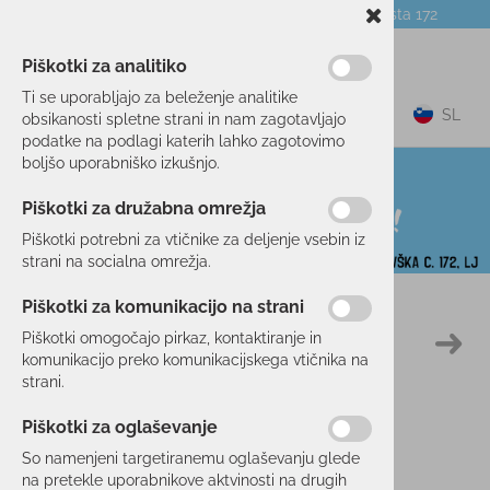
Telefon:
059 104 774
Poslovalnica:
Celovška cesta 172
NOVICE
O PODJETJU
DARILNI BONI
Piškotki za analitiko
Ti se uporabljajo za beleženje analitike
0
SL
obsikanosti spletne strani in nam zagotavljajo
podatke na podlagi katerih lahko zagotovimo
boljšo uporabniško izkušnjo.
Piškotki za družabna omrežja
Piškotki potrebni za vtičnike za deljenje vsebin iz
strani na socialna omrežja.
Piškotki za komunikacijo na strani
Domov
PROSTI ČAS
OBLAČILA
PULOVERJI/JOPE
Piškotki omogočajo pirkaz, kontaktiranje in
20 %
komunikacijo preko komunikacijskega vtičnika na
strani.
Piškotki za oglaševanje
So namenjeni targetiranemu oglaševanju glede
na pretekle uporabnikove aktvinosti na drugih