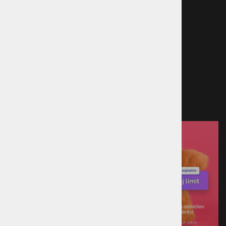
sporov
Načini plačila
Kreditna kartica
Predračun
Po povzetju
Plačilo ob prevzemu v trgovini