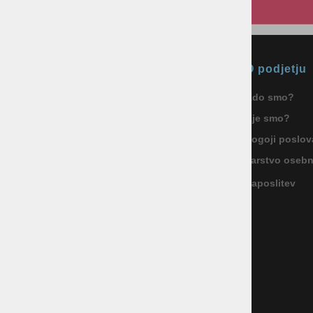
Okmal, trgovina, storitve in
O podjetju
proizvodnja d.o.o. Ljubljana
Kdo smo?
ID za DDV: SI85040622
Kje smo?
Celovška cesta 172, 1000 Ljubljana
+386 1 5133 480
Pogoji poslov
info@okmal.si
Varstvo oseb
Zaposlitev
P.E.: As Sport Outlet
Celovška cesta 172, 1000 Ljubljana
+386 5 9104 774
+386 51 305 306
trgovina@assportoutlet.si
PON-PET 10.00-19.00, SOB 9.00-16.00