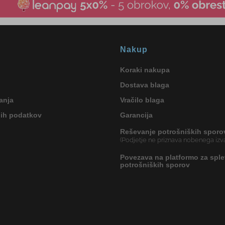
Nakup
Koraki nakupa
Dostava blaga
anja
Vračilo blaga
nih podatkov
Garancija
Reševanje potrošniških sporo
(Podjetje ne priznava nobenega izva
Povezava na platformo za sple
potrošniških sporov