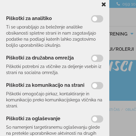
059 1
Piškotki za analitiko
Ti se uporabljajo za beleženje analitike
obsikanosti spletne strani in nam zagotavljajo
SMUČANJE
TEK/TRENING
podatke na podlagi katerih lahko zagotovimo
boljšo uporabniško izkušnjo.
DARILNI BONI
SKIROJI/ROLERJI
Piškotki za družabna omrežja
Piškotki potrebni za vtičnike za deljenje vsebin iz
strani na socialna omrežja.
Piškotki za komunikacijo na strani
Piškotki omogočajo pirkaz, kontaktiranje in
komunikacijo preko komunikacijskega vtičnika na
strani.
Domov
PROSTI ČAS
OBLAČ
SMUČANJE
Piškotki za oglaševanje
50 %
TEK/TRENING
So namenjeni targetiranemu oglaševanju glede
na pretekle uporabnikove aktvinosti na drugih