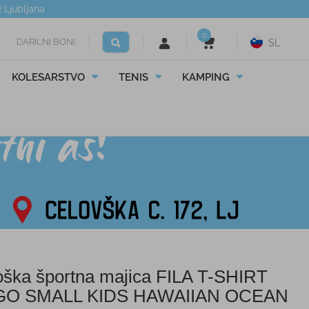
2
Ljubljana
0
DARILNI BONI
SL
KOLESARSTVO
TENIS
KAMPING
oška športna majica FILA T-SHIRT
GO SMALL KIDS HAWAIIAN OCEAN