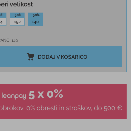
beri velikost
0%
-50%
-50%
64
152
140
RANO:
140
DODAJ V KOŠARICO