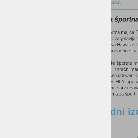
OPIS IZDELKA
Otroška šport
Otroška športna majica 
materialov, ki zagotavljajo
Živahna barva Hawaiian O
omogoča svobodno gibanje
Lastnosti:
Otroška športna maj
Mehki in zračni mat
Klasičen udoben kr
Majhen FILA logotip
Živahna barva Haw
Primerna za šport, 
Sorodni iz