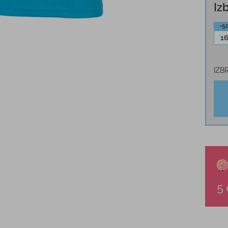
Iz
-5
1
IZB