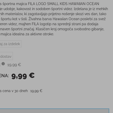
ka športna majica FILA LOGO SMALL KIDS HAWAIIAN OCEAN
je udobje, kakovost in sodoben športni videz. Izdelana je iz mehkih
nih materialov, ki zagotavljajo prijetno nošenje skozi ves dan, tako
i, športu kot v šoli. Živahna barva Hawaiian Ocean poskrbi za svež
eren videz, majhen FILA logotip na sprednji strani pa dodaja
naven športni značaj. Klasičen kroj omogoča svobodno gibanje,
 majica idealna za aktivne otroke.
aj za izdelek
 dostav
:
19,99 €
9,99 €
ENA:
ja cena v 30 dneh
19,99 €