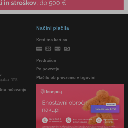
Načini plačila
Kreditna kartica
Predračun
Po povzetju
v
Plačilo ob prevzemu v trgovini
jalca IRPS)
tno reševanje