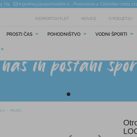
04 774
trgovina@assportoutlet.si
,
Poslovalnica:
Celovška cesta 17
ASSPORTOUTLET
NOVICE
O PODJETJU
PROSTI ČAS
POHODNIŠTVO
VODNI ŠPORTI
ILA
MAJICE
Otr
LO