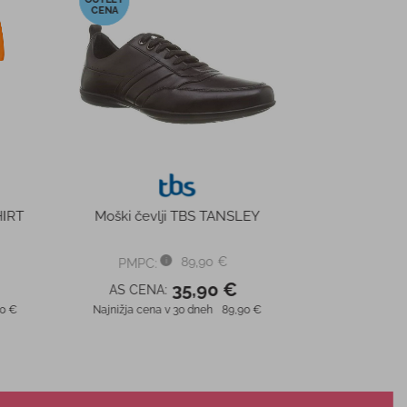
-36%
 CROCBAND SANDAL
Ženska obutev HEYDUDE
KIDS 12856
WENDY CHAMBRAY BOHO
40729
34,99 €
74,99 €
PC:
PMPC:
22,49 €
48,00 €
CENA:
AS CENA:
 cena v 30 dneh
34,99 €
Najnižja cena v 30 dneh
74,99 €