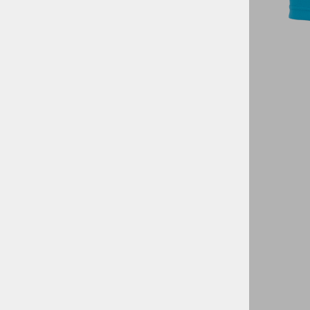
VODNI ŠPORTI
KOLESARSTVO
TENIS
KAMPING
DARILNI BONI
SKIROJI/ROLERJI