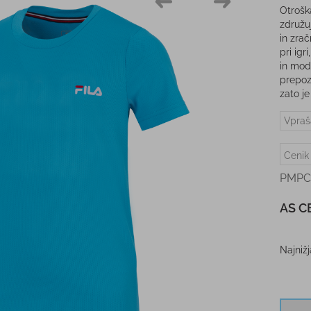
Otroš
združu
in zrač
pri igr
in mod
prepoz
zato je
Vpraš
Cenik
PMPC
AS C
Najniž