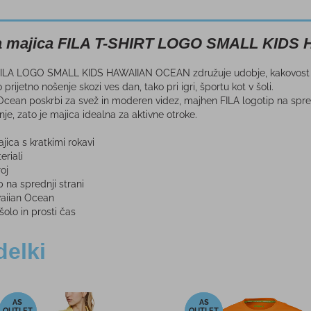
na majica FILA T-SHIRT LOGO SMALL KID
FILA LOGO SMALL KIDS HAWAIIAN OCEAN združuje udobje, kakovost in s
 prijetno nošenje skozi ves dan, tako pri igri, športu kot v šoli.
cean poskrbi za svež in moderen videz, majhen FILA logotip na spredn
, zato je majica idealna za aktivne otroke.
ica s kratkimi rokavi
eriali
oj
 na sprednji strani
aiian Ocean
šolo in prosti čas
delki