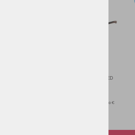
-60%
-35%
CROCS CLASSIC 
GRAPHIC CLOG KIDS
29,99
PMPC:
19,49
AS CENA:
Najnižja cena v 30 dneh
Moški čevlji TBS TANSLEY
89,90 €
PMPC:
35,90 €
AS CENA:
Najnižja cena v 30 dneh
89,90 €