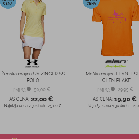
-30%
-36%
OMBRE
CROCS REVIVA SLIDE 205546
CROCS
 205653
 €
34,99 €
PMPC:
PM
 €
24,49 €
AS CENA:
AS 
29,99 €
Najnižja cena v 30 dneh
34,99 €
Najnižja