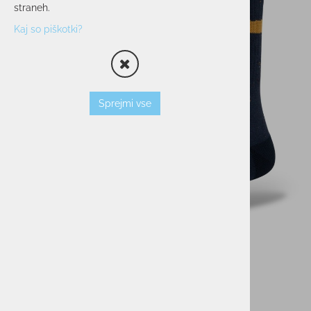
straneh.
Kaj so piškotki?
Sprejmi vse