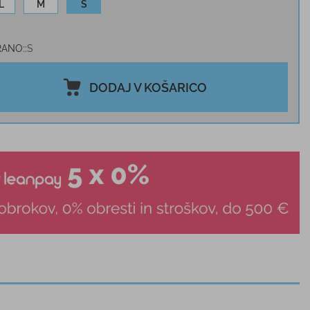
L
M
S
RANO:
S
DODAJ V KOŠARICO