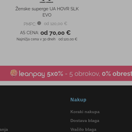
Nakup
Koraki nakupa
Dostava blaga
anja
Vračilo blaga