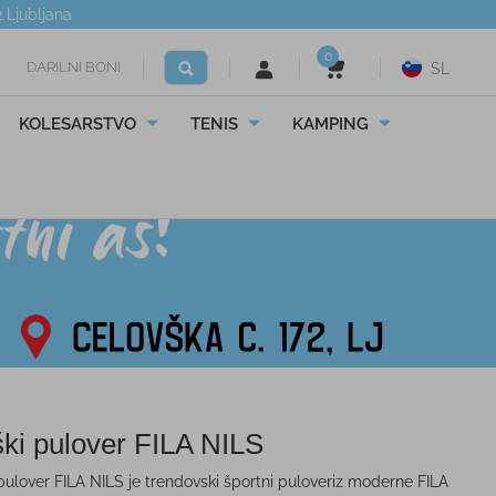
2
Ljubljana
0
DARILNI BONI
SL
KOLESARSTVO
TENIS
KAMPING
ki pulover FILA NILS
pulover FILA NILS je trendovski športni puloveriz moderne FILA