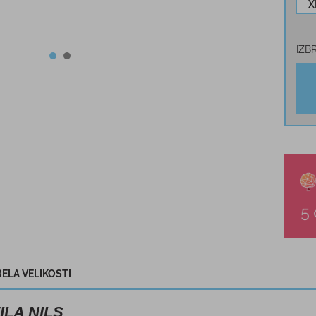
X
IZB
ELA VELIKOSTI
FILA NILS