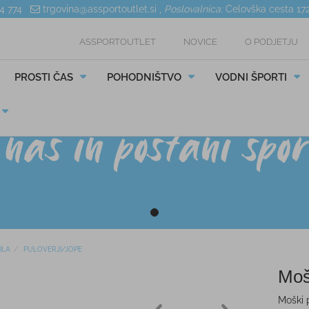
04 774
trgovina@assportoutlet.si
,
Poslovalnica:
Celovška cesta 17
ASSPORTOUTLET
NOVICE
O PODJETJU
PROSTI ČAS
POHODNIŠTVO
VODNI ŠPORTI
ILA
PULOVERJI/JOPE
Moš
Moški 