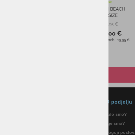
Ženske superge UA HOVR SLK
EVO
od 120,00 €
PMPC:
od 70,00 €
AS CENA:
Najnižja cena v 30 dneh
od 120,00 €
Okmal, trgovina, storitve in
O podjetju
proizvodnja d.o.o. Ljubljana
Kdo smo?
ID za DDV: SI85040622
Kje smo?
Celovška cesta 172, 1000 Ljubljana
+386 1 5133 480
Pogoji poslov