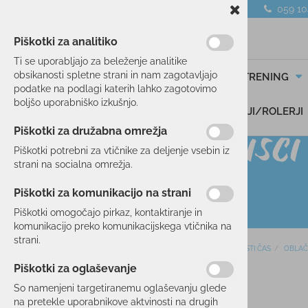
059 1
Piškotki za analitiko
Ti se uporabljajo za beleženje analitike
obsikanosti spletne strani in nam zagotavljajo
SMUČANJE
TEK/TRENING
podatke na podlagi katerih lahko zagotovimo
boljšo uporabniško izkušnjo.
DARILNI BONI
SKIROJI/ROLERJI
Piškotki za družabna omrežja
Piškotki potrebni za vtičnike za deljenje vsebin iz
strani na socialna omrežja.
Piškotki za komunikacijo na strani
Piškotki omogočajo pirkaz, kontaktiranje in
komunikacijo preko komunikacijskega vtičnika na
strani.
Domov
PROSTI ČAS
OBLAČ
SMUČANJE
Piškotki za oglaševanje
50 %
TEK/TRENING
So namenjeni targetiranemu oglaševanju glede
na pretekle uporabnikove aktvinosti na drugih