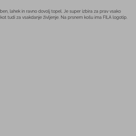
en, lahek in ravno dovolj topel. Je super izbira za prav vsako
kot tudi za vsakdanje življenje. Na prsnem košu ima FILA logotip.
-15%
UKON VISTA II CLOG
Ženska jopica CRAFT
MEN 207142
COMMUNITY 2.0 FZ HOODIE
W
59,99 €
64,95 €
PC:
PMPC:
38,99 €
55,00 €
CENA:
AS CENA:
 cena v 30 dneh
59,99 €
Najnižja cena v 30 dneh
64,95 €