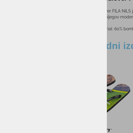
Moški pulover FILA NILS j
priložnost. Njegov modere
material: 60% bomb
Sorodni iz
-42%
-50%
Moška majica ELAN M
RETRO SPECI
39,95
PMPC:
19,9
AS CENA:
Najnižja cena v 30 dneh