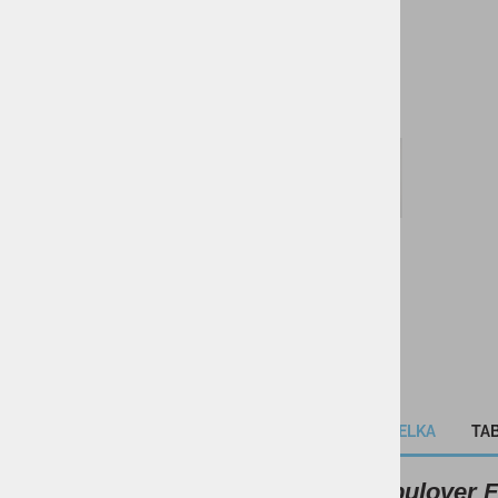
VODNI ŠPORTI
KOLESARSTVO
TENIS
KAMPING
DARILNI BONI
SKIROJI/ROLERJI
OPIS IZDELKA
TAB
Moški pulover 