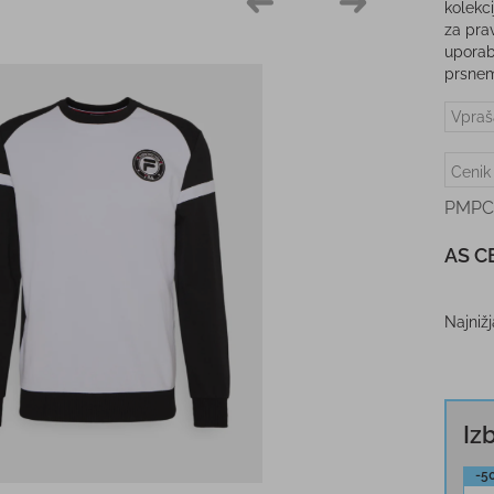
kolekci
za pra
uporabl
prsnem
Vpraš
Cenik
PMPC
AS C
Najniž
Iz
-5