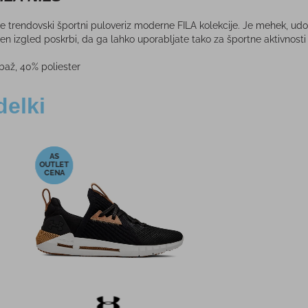
e trendovski športni puloveriz moderne FILA kolekcije. Je mehek, udob
n izgled poskrbi, da ga lahko uporabljate tako za športne aktivnosti 
až, 40% poliester
delki
-20%
-35%
 T-SHIRT
Ženska večfunkcijska jopica
CROCS Y
AL
TRAINING ZIP PINK W
 €
89,95 €
PMPC:
PM
0 €
72,00 €
AS CENA:
AS 
27,00 €
Najnižja cena v 30 dneh
89,95 €
Najnižja