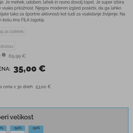
je. Je mehek, udoben, lahek in ravno dovolj topel. Je super izbira
v vsako priložnost. Njegov moderen izgled poskrbi, da ga lahko
jate tako za športne aktivnosti kot tudi za vsakdanje življenje. Na
 košu ima FILA logotip.
aj za izdelek
 dostav
:
69,99 €
35,00 €
ENA:
ja cena v 30 dneh
53,00 €
beri velikost
0%
-50%
-50%