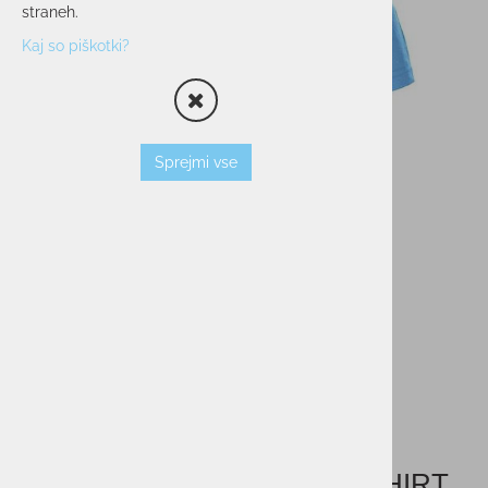
straneh.
Kaj so piškotki?
Sprejmi vse
Moška majica FILA SMU T-SHIRT