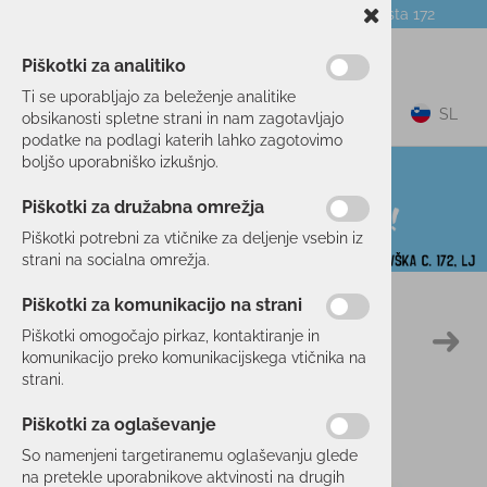
Telefon:
059 104 774
Poslovalnica:
Celovška cesta 172
NOVICE
O PODJETJU
DARILNI BONI
Piškotki za analitiko
Ti se uporabljajo za beleženje analitike
0
SL
obsikanosti spletne strani in nam zagotavljajo
podatke na podlagi katerih lahko zagotovimo
boljšo uporabniško izkušnjo.
Piškotki za družabna omrežja
Piškotki potrebni za vtičnike za deljenje vsebin iz
strani na socialna omrežja.
Piškotki za komunikacijo na strani
Domov
PROSTI ČAS
OBLAČILA
MAJICE
Piškotki omogočajo pirkaz, kontaktiranje in
50 %
komunikacijo preko komunikacijskega vtičnika na
strani.
Piškotki za oglaševanje
So namenjeni targetiranemu oglaševanju glede
na pretekle uporabnikove aktvinosti na drugih