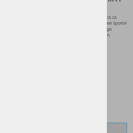
CHRIS
FILA SMU T-Shirt Chris Blue je moderna moška majica za
prosti čas, ki združuje udobje, kakovost in prepoznaven športni
slog znamke FILA. Izdelana je iz mehkega in prijetnega
materiala, ki zagotavlja udobno nošenje skozi ves dan.
Vprašaj za izdelek
Cenik dostav
PMPC:
29,99 €
14,99 €
AS CENA:
Najnižja cena v 30 dneh
29,99 €
Izberi velikost