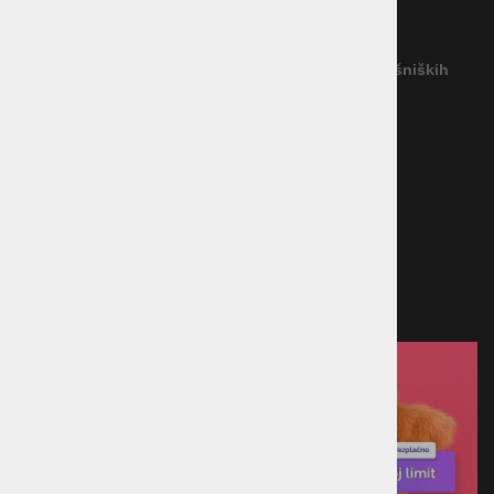
Reševanje potrošniških sporov
(Podjetje ne priznava nobenega izvajalca IRPS)
Povezava na platformo za spletno reševanje potrošniških
sporov
Načini plačila
Kreditna kartica
Predračun
Po povzetju
Plačilo ob prevzemu v trgovini