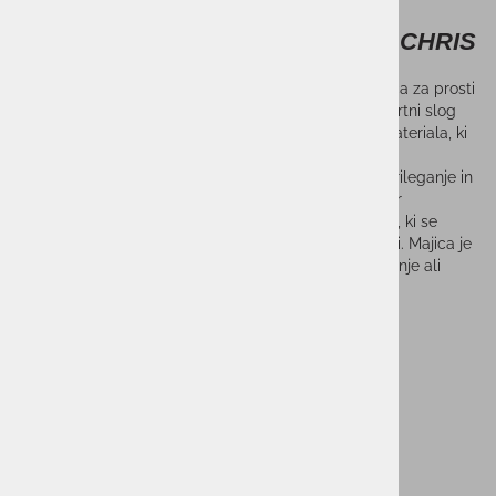
Moška majica FILA SMU T-SHIRT CHRIS
FILA SMU T-Shirt Chris Blue je moderna moška majica za prosti
čas, ki združuje udobje, kakovost in prepoznaven športni slog
znamke FILA. Izdelana je iz mehkega in prijetnega materiala, ki
zagotavlja udobno nošenje skozi ves dan.
Klasičen kroj s kratkimi rokavi omogoča sproščeno prileganje in
popolno svobodo gibanja. Atraktivna modra barva ter
prepoznaven FILA dizajn poskrbita za moderen videz, ki se
odlično poda h kavbojkam, kratkim hlačam ali trenirki. Majica je
primerna za vsakodnevne aktivnosti, sprehode, druženje ali
sproščene trenutke v prostem času.
Lastnosti:
Moška majica za prosti čas
Mehak in udoben material
Klasičen kroj s kratkimi rokavi
Modna modra barva
Prepoznaven FILA dizajn
Primerna za vsakodnevno nošenje
Športno-casual videz