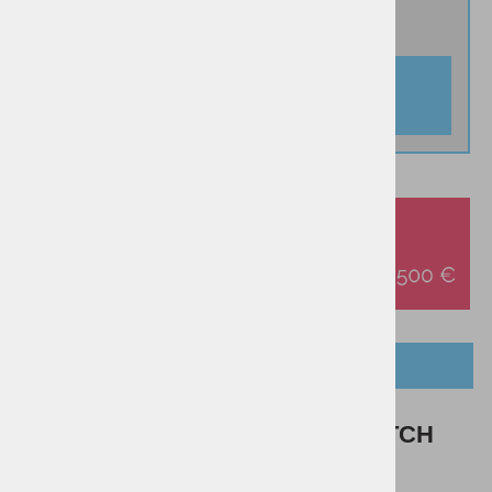
DODAJ V KOŠARICO
OPIS IZDELKA
Kapa BUFF POLAR & ECOSTRETCH
BEANIE SIMATHY