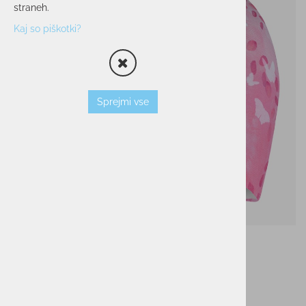
straneh.
Kaj so piškotki?
Sprejmi vse
Kapa BUFF POLAR &