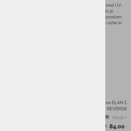
BUFF® raztegljiva in topla kapa, z napredno zaščito pred UV-
sevanjem. Narejena je iz mikrovlaken in polar flisa, zato je
idealna za zaščito pred mrazom med aktivnostmi na prostem.
Topla in mehka kapa, zasnovana za zimske dejavnosti nizke in
srednje intenzivnosti.
Sestava:
97% poliester, 3% elastan
Vzdrževanje:
Strojno pranje pri 40 °C, ne sušite v sušilnem stroju
Sorodni izdelki
-40%
-51%
Ženske smučarske hlače
Moška jakna ELAN DEMO
TENSON Core
JACKET REVERSIBLE
170,00 €
169,95 €
PMPC:
PMPC: