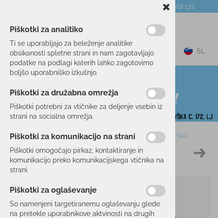
Telefon:
059 104 774
Poslovalnica:
Celovška cesta 172
NOVICE
O PODJETJU
DARILNI BONI
Piškotki za analitiko
Ti se uporabljajo za beleženje analitike
0
SL
obsikanosti spletne strani in nam zagotavljajo
podatke na podlagi katerih lahko zagotovimo
boljšo uporabniško izkušnjo.
Piškotki za družabna omrežja
Piškotki potrebni za vtičnike za deljenje vsebin iz
strani na socialna omrežja.
Piškotki za komunikacijo na strani
Domov
SMUČANJE
OBLAČILA
KAPE/TRAKOVI/RUTKE/ŠALI
Piškotki omogočajo pirkaz, kontaktiranje in
10 %
komunikacijo preko komunikacijskega vtičnika na
strani.
Piškotki za oglaševanje
So namenjeni targetiranemu oglaševanju glede
na pretekle uporabnikove aktvinosti na drugih