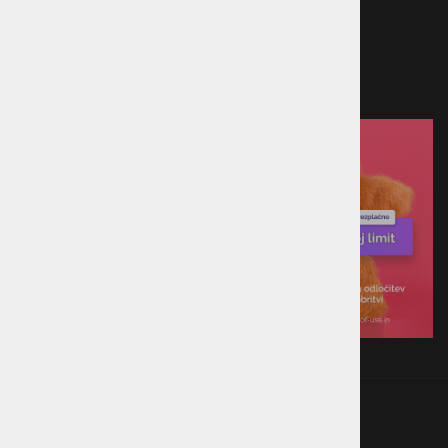
Predračun
Po povzetju
Plačilo ob prevzemu v trgovini