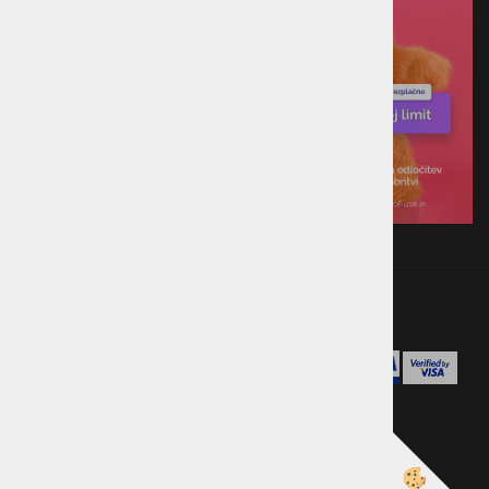
Izdelava spletne trgovine