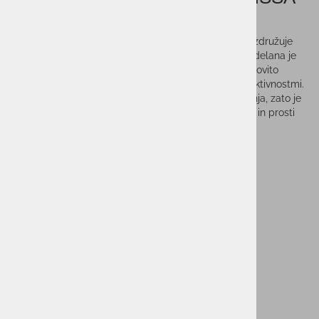
GIRLS WHITE
Dekliška športna majica FILA Top Alissa v beli barvi združuje
eleganten športni videz, udobje in funkcionalnost. Izdelana je
iz lahkega ter zračnega materiala, ki omogoča učinkovito
odvajanje vlage in prijeten občutek med športnimi aktivnostmi.
Kroj brez rokavov zagotavlja popolno svobodo gibanja, zato je
majica odlična izbira za treninge, športne dejavnosti in prosti
čas.
Vprašaj za izdelek
Cenik dostav
PMPC:
39,99 €
19,99 €
AS CENA:
Najnižja cena v 30 dneh
39,99 €