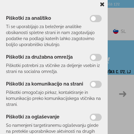
Telefon:
059 104 774
Poslovalnica:
Celovška cesta 172
NOVICE
O PODJETJU
DARILNI BONI
Piškotki za analitiko
Ti se uporabljajo za beleženje analitike
0
SL
obsikanosti spletne strani in nam zagotavljajo
podatke na podlagi katerih lahko zagotovimo
boljšo uporabniško izkušnjo.
Piškotki za družabna omrežja
Piškotki potrebni za vtičnike za deljenje vsebin iz
strani na socialna omrežja.
Piškotki za komunikacijo na strani
Domov
PROSTI ČAS
OBLAČILA
MAJICE
Piškotki omogočajo pirkaz, kontaktiranje in
50 %
komunikacijo preko komunikacijskega vtičnika na
strani.
Piškotki za oglaševanje
So namenjeni targetiranemu oglaševanju glede
na pretekle uporabnikove aktvinosti na drugih