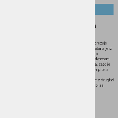
OPIS IZDELKA
Dekliška majica FILA TOP ALISSA
GIRLS WHITE
Dekliška športna majica FILA Top Alissa v beli barvi združuje
eleganten športni videz, udobje in funkcionalnost. Izdelana je iz
lahkega ter zračnega materiala, ki omogoča učinkovito
odvajanje vlage in prijeten občutek med športnimi aktivnostmi.
Kroj brez rokavov zagotavlja popolno svobodo gibanja, zato je
majica odlična izbira za treninge, športne dejavnosti in prosti
čas.
Klasična bela barva omogoča enostavno kombiniranje z drugimi
športnimi oblačili, prepoznaven logotip FILA pa poskrbi za
moderen športni videz.
Lastnosti:
Dekliška športna majica brez rokavov
Barva: bela (White)
Lahek in zračen material
Učinkovito odvajanje vlage