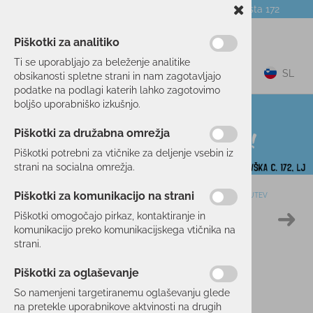
Telefon:
059 104 774
Poslovalnica:
Celovška cesta 172
NOVICE
O PODJETJU
DARILNI BONI
Piškotki za analitiko
Ti se uporabljajo za beleženje analitike
0
SL
obsikanosti spletne strani in nam zagotavljajo
podatke na podlagi katerih lahko zagotovimo
boljšo uporabniško izkušnjo.
Piškotki za družabna omrežja
Piškotki potrebni za vtičnike za deljenje vsebin iz
strani na socialna omrežja.
Piškotki za komunikacijo na strani
Domov
POHODNIŠTVO
OBUTEV
NIZKA POHODNA OBUTEV
Piškotki omogočajo pirkaz, kontaktiranje in
10 %
komunikacijo preko komunikacijskega vtičnika na
strani.
Piškotki za oglaševanje
So namenjeni targetiranemu oglaševanju glede
na pretekle uporabnikove aktvinosti na drugih