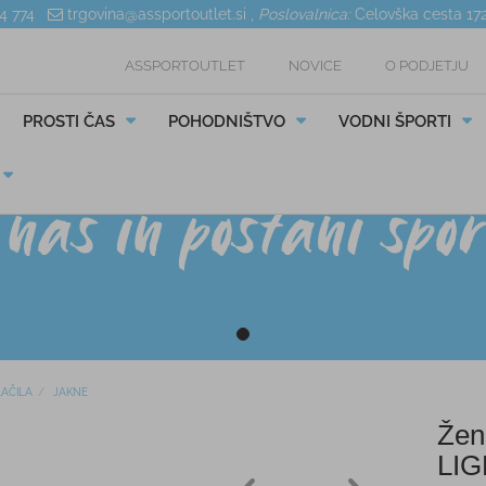
04 774
trgovina@assportoutlet.si
,
Poslovalnica:
Celovška cesta 17
ASSPORTOUTLET
NOVICE
O PODJETJU
PROSTI ČAS
POHODNIŠTVO
VODNI ŠPORTI
AČILA
JAKNE
Žen
LI