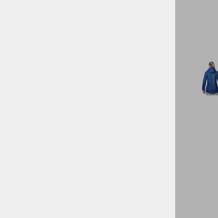
TENIS
KAMPING
DARILNI BONI
SKIROJI/ROLERJI