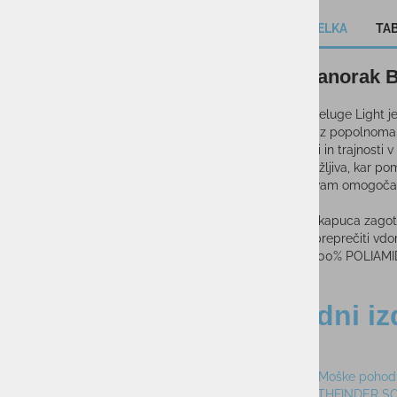
OPIS IZDELKA
TAB
Ženski anora
Berghaus Deluge Light je
Izdelana je iz popolnoma
zanesljivosti in trajnosti 
Jakna je zložljiva, kar p
priročnost vam omogoča,
prostem.
Nastavljiva kapuca zagot
pomagajo preprečiti vdor 
SESTAVA: 100% POLIAMI
Sorodni iz
RAZPRODANO
-30%
-67%