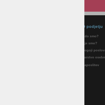
Okmal, trgovina, storitve in
O podjetju
proizvodnja d.o.o. Ljubljana
Kdo smo?
ID za DDV: SI85040622
Kje smo?
Celovška cesta 172, 1000 Ljubljana
+386 1 5133 480
Pogoji poslov
info@okmal.si
Varstvo oseb
Zaposlitev
P.E.: As Sport Outlet
Celovška cesta 172, 1000 Ljubljana
+386 5 9104 774
+386 51 305 306
trgovina@assportoutlet.si