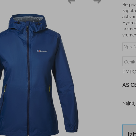
Bergha
zagota
aktivn
Hydros
razmera
vremen
Vpraš
Cenik
PMPC
AS C
Najniž
Iz