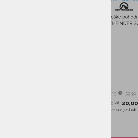
Moške pohod
NORTHFINDER S
Ženska pohodniška srajca
BERGHAUS EXPLORER 2.0
70,00 €
59,90
PMPC:
PMPC:
49,00 €
20,0
AS CENA:
AS CENA:
Najnižja cena v 30 dneh
70,00 €
Najnižja cena v 30 dneh