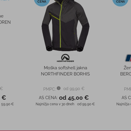
ne
OREN
Moška softshell jakna
Žen
NORTHFINDER BORHIS
BERG
 €
od 99,90 €
PMPC:
PM
0 €
od 45,00 €
AS CENA:
AS 
59,90 €
Najnižja cena v 30 dneh
od 99,90 €
Najnižja