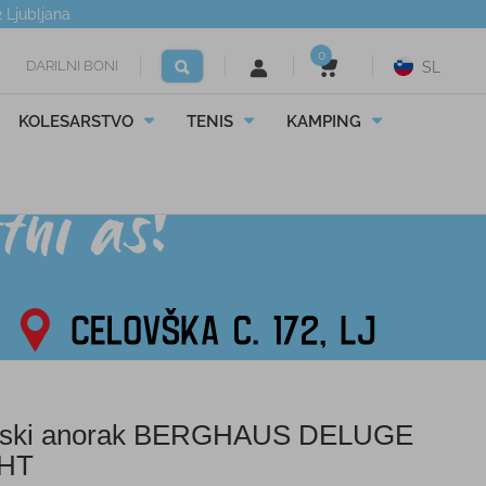
2
Ljubljana
0
DARILNI BONI
SL
KOLESARSTVO
TENIS
KAMPING
ski anorak BERGHAUS DELUGE
GHT