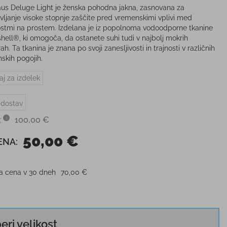
us Deluge Light je ženska pohodna jakna, zasnovana za
vljanje visoke stopnje zaščite pred vremenskimi vplivi med
ostmi na prostem. Izdelana je iz popolnoma vodoodporne tkanine
hell®, ki omogoča, da ostanete suhi tudi v najbolj mokrih
h. Ta tkanina je znana po svoji zanesljivosti in trajnosti v različnih
skih pogojih.
aj za izdelek
 dostav
:
100,00 €
50,00 €
ENA:
ja cena v 30 dneh
70,00 €
beri velikost