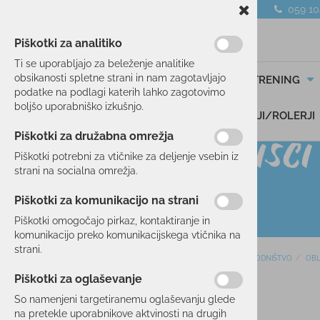
059 1
Piškotki za analitiko
Ti se uporabljajo za beleženje analitike
obsikanosti spletne strani in nam zagotavljajo
SMUČANJE
TEK/TRENING
podatke na podlagi katerih lahko zagotovimo
boljšo uporabniško izkušnjo.
DARILNI BONI
SKIROJI/ROLERJI
Piškotki za družabna omrežja
Piškotki potrebni za vtičnike za deljenje vsebin iz
strani na socialna omrežja.
Piškotki za komunikacijo na strani
Piškotki omogočajo pirkaz, kontaktiranje in
komunikacijo preko komunikacijskega vtičnika na
strani.
Domov
POHODNIŠTVO
OBL
SMUČANJE
Piškotki za oglaševanje
50 %
TEK/TRENING
So namenjeni targetiranemu oglaševanju glede
na pretekle uporabnikove aktvinosti na drugih