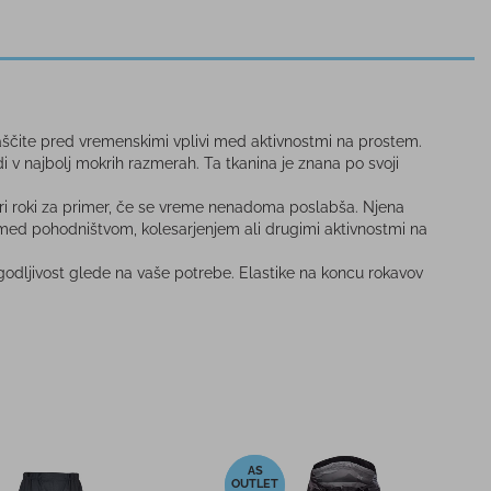
aščite pred vremenskimi vplivi med aktivnostmi na prostem.
v najbolj mokrih razmerah. Ta tkanina je znana po svoji
e pri roki za primer, če se vreme nenadoma poslabša. Njena
ed pohodništvom, kolesarjenjem ali drugimi aktivnostmi na
odljivost glede na vaše potrebe. Elastike na koncu rokavov
-50%