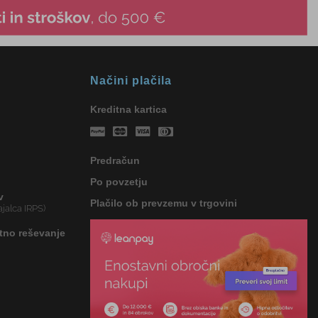
Načini plačila
Kreditna kartica
Predračun
Po povzetju
v
Plačilo ob prevzemu v trgovini
jalca IRPS)
tno reševanje