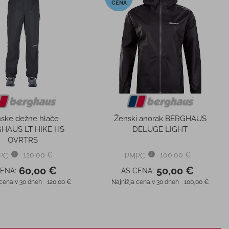
ske dežne hlače
Ženski anorak BERGHAUS
HAUS LT HIKE HS
DELUGE LIGHT
OVRTRS
120,00 €
100,00 €
PC:
PMPC:
60,00 €
50,00 €
CENA:
AS CENA:
 cena v 30 dneh
120,00 €
Najnižja cena v 30 dneh
100,00 €