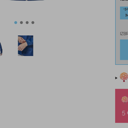
-5
IZB