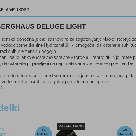
ELA VELIKOSTI
k BERGHAUS DELUGE LIGHT
 ženska pohodna jakna, zasnovana za zagotavljanje visoke stopnje z
 vodoodporne tkanine Hydroshell®, ki omogoča, da ostanete suhi tudi 
v različnih vremenskih pogojih.
omeni, da jo lahko enostavno spravite v torbo ali nahrbtnik in jo imat
 da ostanete pripravljeni na nepričakovane vremenske spremembe m
avlja dodatno zaščito pred vetrom in dežjem ter vam omogoča prilag
vode in vetra, hkrati pa zagotavljajo udobno prileganje.
D
delki
RAZPRODANO
-55%
-50%