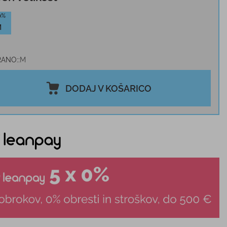
0%
M
RANO:
M
DODAJ V KOŠARICO