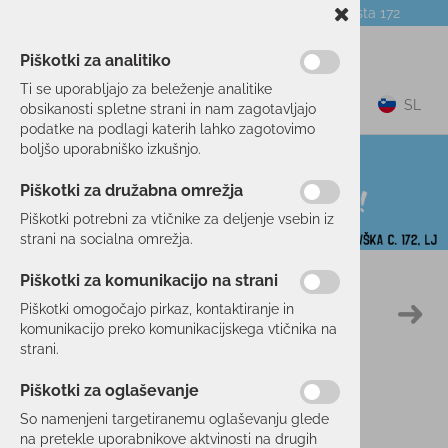
Telefon:
059 104 774
Poslovalnica:
Celovška cesta 172
NOVICE
O PODJETJU
DARILNI BONI
Piškotki za analitiko
Ti se uporabljajo za beleženje analitike
0
SL
obsikanosti spletne strani in nam zagotavljajo
podatke na podlagi katerih lahko zagotovimo
boljšo uporabniško izkušnjo.
Piškotki za družabna omrežja
Piškotki potrebni za vtičnike za deljenje vsebin iz
strani na socialna omrežja.
Piškotki za komunikacijo na strani
Domov
POHODNIŠTVO
OBLAČILA
HLAČE
Piškotki omogočajo pirkaz, kontaktiranje in
44 %
komunikacijo preko komunikacijskega vtičnika na
strani.
Piškotki za oglaševanje
So namenjeni targetiranemu oglaševanju glede
na pretekle uporabnikove aktvinosti na drugih