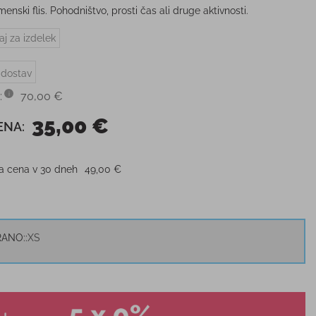
nski flis. Pohodništvo, prosti čas ali druge aktivnosti.
aj za izdelek
 dostav
:
70,00 €
35,00 €
ENA:
ja cena v 30 dneh
49,00 €
RANO:
XS