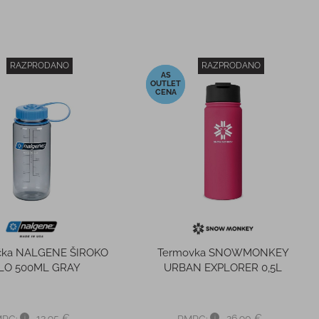
RAZPRODANO
RAZPRODANO
-5%
ička NALGENE ŠIROKO
Termovka SNOWMONKEY
LO 500ML GRAY
URBAN EXPLORER 0,5L
13,95 €
26,90 €