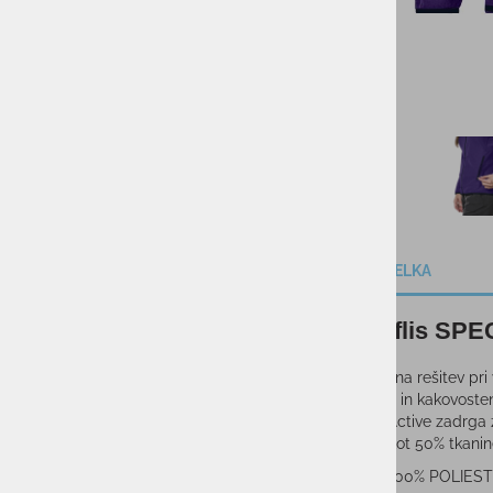
TENIS
KAMPING
DARILNI BONI
SKIROJI/ROLERJI
OPIS IZDELKA
Ženski flis SP
Odlična rešitev pr
Topel in kakovoste
InterActive zadrga
Več kot 50% tkanine
SESTAVA: 100% POLIES