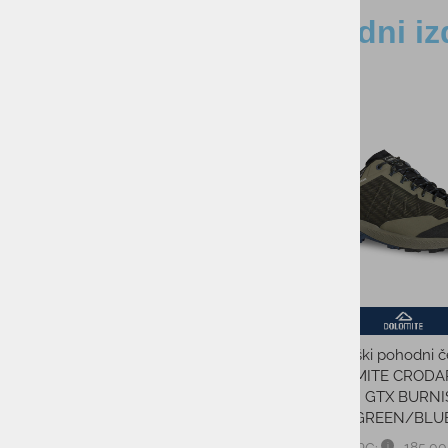
Sorodni iz
-50%
-50%
Moški pohodni čevlji TREKSTA
Moški pohodni če
BREVIK LOW LACE GTX
DOLOMITE CRODA
TECH GTX BURN
130,00 €
PMPC:
GREEN/BLU
65,00 €
AS CENA:
185,00