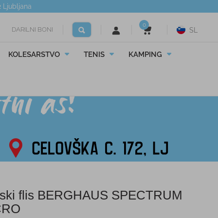
2
Ljubljana
0
DARILNI BONI
SL
KOLESARSTVO
TENIS
KAMPING
ski flis BERGHAUS SPECTRUM
CRO