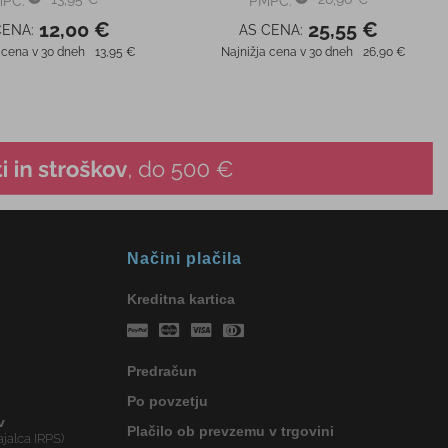
PC:
PMPC:
12,00 €
25,55 €
CENA:
AS CENA:
 cena v 30 dneh
13,95 €
Najnižja cena v 30 dneh
26,90 €
Načini plačila
Kreditna kartica
Predračun
Po povzetju
v
Plačilo ob prevzemu v trgovini
jalca IRPS)