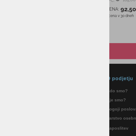
PMPC:
Najnižja cena v 30 dneh
65,00 €
92,5
AS CENA:
Najnižja cena v 30 dneh
Okmal, trgovina, storitve in
O podjetju
proizvodnja d.o.o. Ljubljana
Kdo smo?
ID za DDV: SI85040622
Kje smo?
Celovška cesta 172, 1000 Ljubljana
+386 1 5133 480
Pogoji poslov
info@okmal.si
Varstvo oseb
Zaposlitev
P.E.: As Sport Outlet