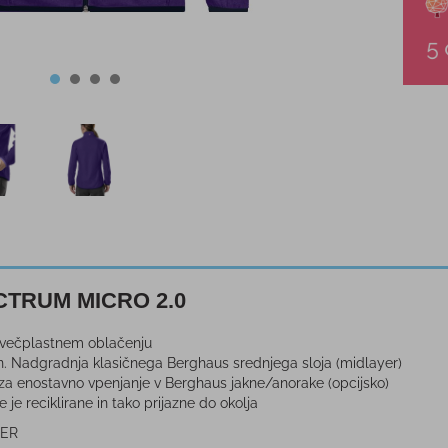
ECTRUM MICRO 2.0
i večplastnem oblačenju
n. Nadgradnja klasičnega Berghaus srednjega sloja (midlayer)
 za enostavno vpenjanje v Berghaus jakne/anorake (opcijsko)
 je reciklirane in tako prijazne do okolja
TER