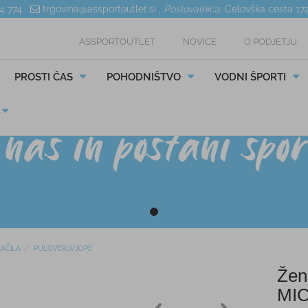
04 774
trgovina@assportoutlet.si
,
Poslovalnica:
Celovška cesta 17
ASSPORTOUTLET
NOVICE
O PODJETJU
PROSTI ČAS
POHODNIŠTVO
VODNI ŠPORTI
AČILA
PULOVERJI/JOPE
Žen
MI