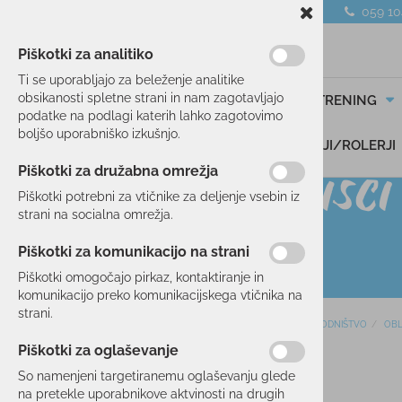
059 1
Piškotki za analitiko
Ti se uporabljajo za beleženje analitike
obsikanosti spletne strani in nam zagotavljajo
SMUČANJE
TEK/TRENING
podatke na podlagi katerih lahko zagotovimo
boljšo uporabniško izkušnjo.
DARILNI BONI
SKIROJI/ROLERJI
Piškotki za družabna omrežja
Piškotki potrebni za vtičnike za deljenje vsebin iz
strani na socialna omrežja.
Piškotki za komunikacijo na strani
Piškotki omogočajo pirkaz, kontaktiranje in
komunikacijo preko komunikacijskega vtičnika na
strani.
Domov
POHODNIŠTVO
OBL
SMUČANJE
Piškotki za oglaševanje
50 %
TEK/TRENING
So namenjeni targetiranemu oglaševanju glede
na pretekle uporabnikove aktvinosti na drugih