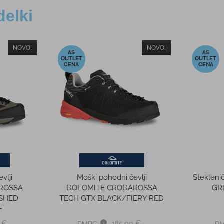
delki
NOVO!
NOVO!
-50%
-14%
vlji
Moški pohodni čevlji
Steklen
ROSSA
DOLOMITE CRODAROSSA
GR
ISHED
TECH GTX BLACK/FIERY RED
E
 €
185,00 €