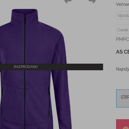
Večname
Vpraš
Cenik
PMPC
AS C
RAZPRODANO
Najniž
IZB