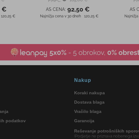
PMPC:
PM
0 €
92,50 €
AS CENA:
AS 
120,25 €
Najnižja cena v 30 dneh
120,25 €
Najnižja
Nakup
Koraki nakupa
Dostava blaga
anja
Vračilo blaga
nih podatkov
Garancija
Reševanje potrošniških sporo
(Podjetje ne priznava nobenega izva