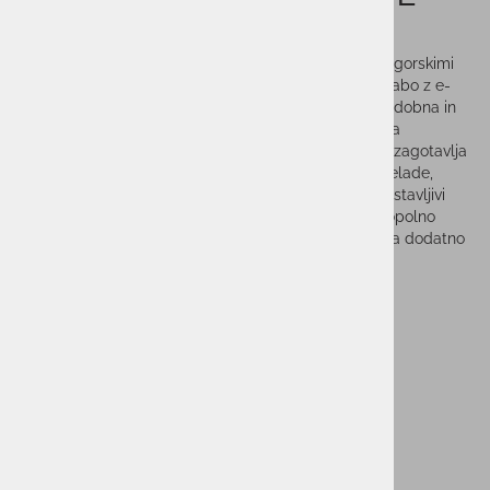
GREEN
Kolesarska čelada Hype je zasnovana za uporabo z gorskimi
kolesi na zahtevnejših terenih, primerna tudi za uporabo z e-
gorskimi kolesi ter vožnji po makadamskih poteh. Sodobna in
elegantna oblika je oblikovana in načrtovana tako, da
zagotavlja tako varnost kot udobje. Kar 23 zračnikov zagotavlja
odlično zračenje, medtem ko podaljšan zadnji del čelade,
udobne notranje blazinice, prilagodljivi trakovi ter nastavljivi
sistem z nastavitvijo višine in obsega zagotavljajo popolno
prileganje za brezkompromisno varnost in udobje. Za dodatno
varnost poskrbi snemljiv vizir.
Vprašaj za izdelek
Cenik dostav
PMPC:
109,95 €
99,00 €
AS CENA: