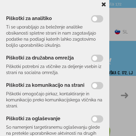
Telefon:
059 104 774
Poslovalnica:
Celovška cesta 172
NOVICE
O PODJETJU
DARILNI BONI
Piškotki za analitiko
Ti se uporabljajo za beleženje analitike
0
SL
obsikanosti spletne strani in nam zagotavljajo
podatke na podlagi katerih lahko zagotovimo
boljšo uporabniško izkušnjo.
Piškotki za družabna omrežja
Piškotki potrebni za vtičnike za deljenje vsebin iz
strani na socialna omrežja.
Piškotki za komunikacijo na strani
Domov
KOLESARSTVO
OPREMA
ČELADE
Piškotki omogočajo pirkaz, kontaktiranje in
10 %
komunikacijo preko komunikacijskega vtičnika na
strani.
Piškotki za oglaševanje
So namenjeni targetiranemu oglaševanju glede
na pretekle uporabnikove aktvinosti na drugih