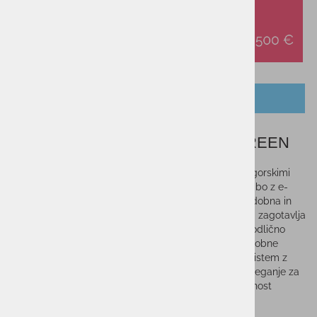
OPIS IZDELKA
Kolesarska čelada ELAN HYPE GREEN
Kolesarska čelada Hype je zasnovana za uporabo z gorskimi
kolesi na zahtevnejših terenih, primerna tudi za uporabo z e-
gorskimi kolesi ter vožnji po makadamskih poteh. Sodobna in
elegantna oblika je oblikovana in načrtovana tako, da zagotavlja
tako varnost kot udobje. Kar 23 zračnikov zagotavlja odlično
zračenje, medtem ko podaljšan zadnji del čelade, udobne
notranje blazinice, prilagodljivi trakovi ter nastavljivi sistem z
nastavitvijo višine in obsega zagotavljajo popolno prileganje za
brezkompromisno varnost in udobje. Za dodatno varnost
poskrbi snemljiv vizir.