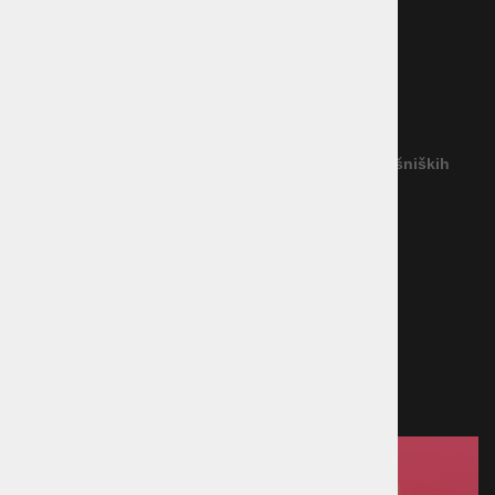
Dostava blaga
Vračilo blaga
Garancija
Reševanje potrošniških sporov
(Podjetje ne priznava nobenega izvajalca IRPS)
Povezava na platformo za spletno reševanje potrošniških
sporov
Načini plačila
Kreditna kartica
Predračun
Po povzetju
Plačilo ob prevzemu v trgovini