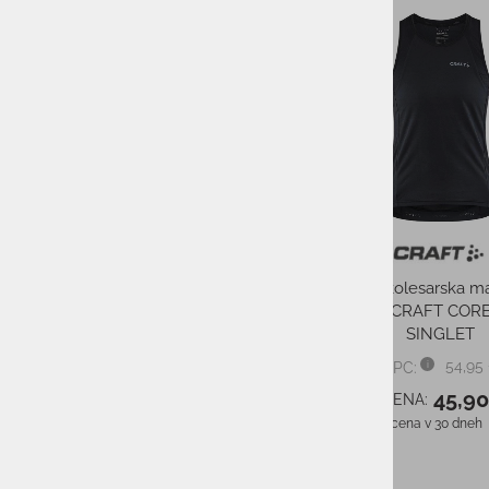
RAZPRODAN
-52%
-30%
Kolesarska čelada z 
BOLLE ECO REACT
COOL GREY MA
219,90
PMPC:
153,0
AS CENA:
Najnižja cena v 30 dneh
Ženski kolesarski dres JERSEY
ELAN BIKE V1 PURPLE W
59,95 €
PMPC:
29,00 €
AS CENA:
Najnižja cena v 30 dneh
59,95 €