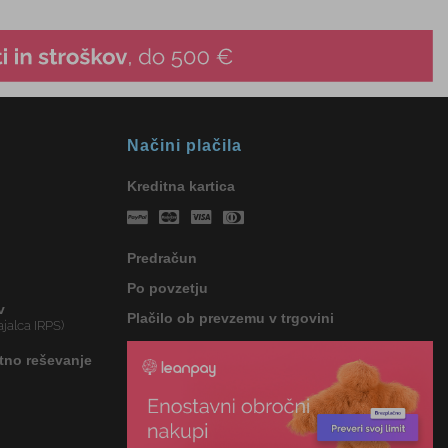
Načini plačila
Kreditna kartica
Predračun
Po povzetju
v
Plačilo ob prevzemu v trgovini
jalca IRPS)
tno reševanje