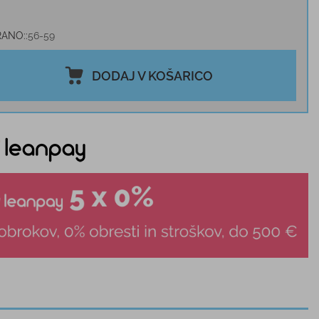
RANO:
56-59
DODAJ V KOŠARICO