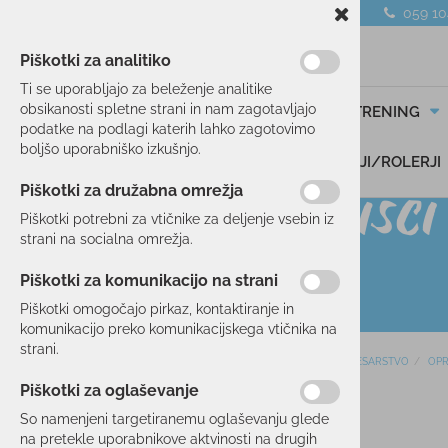
059 1
Piškotki za analitiko
Ti se uporabljajo za beleženje analitike
obsikanosti spletne strani in nam zagotavljajo
SMUČANJE
TEK/TRENING
podatke na podlagi katerih lahko zagotovimo
boljšo uporabniško izkušnjo.
DARILNI BONI
SKIROJI/ROLERJI
Piškotki za družabna omrežja
Piškotki potrebni za vtičnike za deljenje vsebin iz
strani na socialna omrežja.
Piškotki za komunikacijo na strani
Piškotki omogočajo pirkaz, kontaktiranje in
komunikacijo preko komunikacijskega vtičnika na
strani.
Domov
KOLESARSTVO
OP
SMUČANJE
Piškotki za oglaševanje
10 %
TEK/TRENING
So namenjeni targetiranemu oglaševanju glede
na pretekle uporabnikove aktvinosti na drugih