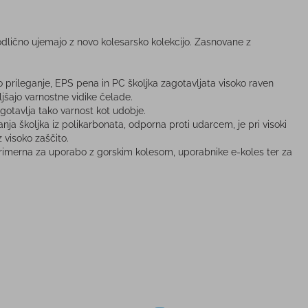
 odlično ujemajo z novo kolesarsko kolekcijo. Zasnovane z
no prileganje, EPS pena in PC školjka zagotavljata visoko raven
oljšajo varnostne vidike čelade.
gotavlja tako varnost kot udobje.
nja školjka iz polikarbonata, odporna proti udarcem, je pri visoki
 visoko zaščito.
Primerna za uporabo z gorskim kolesom, uporabnike e-koles ter za