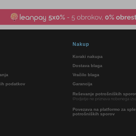
Nakup
Koraki nakupa
Dostava blaga
anja
Vračilo blaga
nih podatkov
Garancija
Reševanje potrošniških sporo
(Podjetje ne priznava nobenega izva
Povezava na platformo za sple
potrošniških sporov