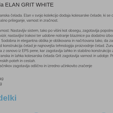
ada ELAN GRIT WHITE
ranska čelada. Elan v svojo kolekcijo dodaja kolesarske čelade, ki se
no prileganje, varnost in zračnost.
varnost: Nastavljiv sistem, tako po višini kot obsegu, zagotavlja popol
 vizir, nastavljivi trakovi ter udobne notranje blazinice pa dodatno izb
: Sodobna in elegantna oblika je oblikovana in načrtovana tako, da za
d konstrukcija čelad je najnovejša tehnologija proizvodnje čelad. Zuna
 z osnovo iz EPS pene, kar zagotavlja lahko in stabilno konstrukcijo z
anska in lahka kolesarska čelada Grit zagotavlja varnost in udobje. 
skih poteh in cestah.
ačnikov zagotavlja odlično in izredno učinkovito zračenje
84g
9g
delki