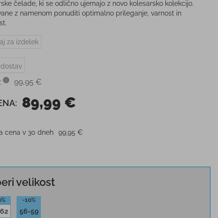
rske čelade, ki se odlično ujemajo z novo kolesarsko kolekcijo.
ane z namenom ponuditi optimalno prileganje, varnost in
st.
aj za izdelek
 dostav
:
99,95 €
89,99 €
ENA:
ja cena v 30 dneh
99,95 €
beri velikost
0%
-10%
-62
56-59