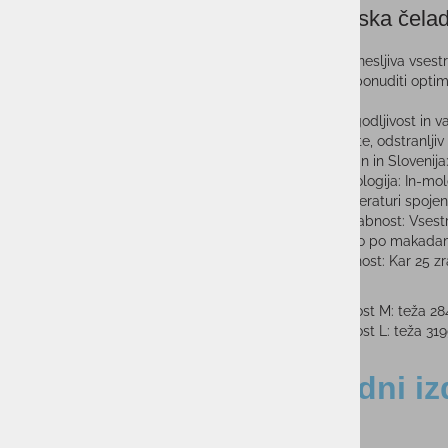
Kolesarska čel
Lahka in zanesljiva vsest
namenom ponuditi optimal
Prilagodljivost in 
zaščite, odstranljiv
Design in Slovenija
Tehnologija: In-mol
temperaturi spojena
Uporabnost: Vsestr
vožnjo po makadam
Zračnost: Kar 25 zr
Velikost M: teža 2
Velikost L: teža 31
Sorodni iz