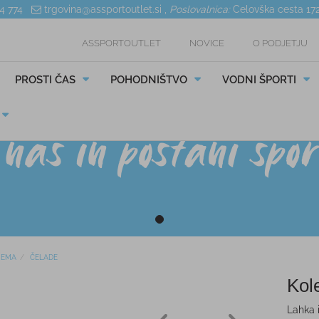
04 774
trgovina@assportoutlet.si
,
Poslovalnica:
Celovška cesta 17
ASSPORTOUTLET
NOVICE
O PODJETJU
PROSTI ČAS
POHODNIŠTVO
VODNI ŠPORTI
REMA
ČELADE
Kol
Lahka 