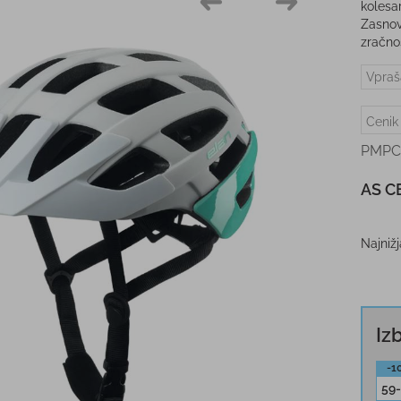
kolesa
Zasnov
zračno
Vpraš
Cenik
PMPC
AS C
Najniž
Iz
-1
59