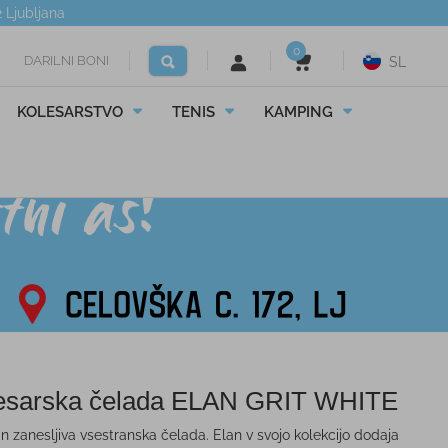
2
Ljubljana
0
DARILNI BONI
SL
KOLESARSTVO
TENIS
KAMPING
esarska čelada ELAN GRIT WHITE
in zanesljiva vsestranska čelada. Elan v svojo kolekcijo dodaja