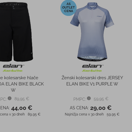
-10%
ska čelada ELAN HYPE
Kolesarska čelada ELAN GRIT
GREEN
BLACK
109,95 €
99,95 €
PC:
PMPC:
99,00 €
89,99 €
CENA:
AS CENA:
 cena v 30 dneh
109,95 €
Najnižja cena v 30 dneh
99,95 €