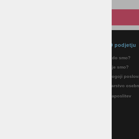
Okmal, trgovina, storitve in
O podjetju
proizvodnja d.o.o. Ljubljana
Kdo smo?
ID za DDV: SI85040622
Kje smo?
Celovška cesta 172, 1000 Ljubljana
+386 1 5133 480
Pogoji poslov
info@okmal.si
Varstvo oseb
Zaposlitev
P.E.: As Sport Outlet
Celovška cesta 172, 1000 Ljubljana
+386 5 9104 774
+386 51 305 306
trgovina@assportoutlet.si