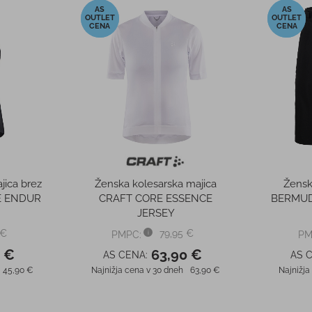
O
RAZPRODANO
-30%
-10%
vizirjem
Kolesarska čelada z vizirjem
Kolesar
 VISOR
BOLLE ECO REACT VISOR
TTE
DARK BRONZE
 €
219,90 €
PMPC:
PM
0 €
153,00 €
AS CENA:
AS 
219,90 €
Najnižja cena v 30 dneh
219,90 €
Najnižja