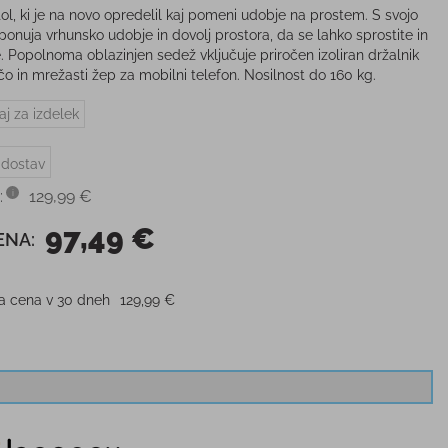
tol, ki je na novo opredelil kaj pomeni udobje na prostem. S svojo
 ponuja vrhunsko udobje in dovolj prostora, da se lahko sprostite in
e. Popolnoma oblazinjen sedež vključuje priročen izoliran držalnik
ačo in mrežasti žep za mobilni telefon. Nosilnost do 160 kg.
aj za izdelek
 dostav
:
129,99 €
97,49 €
ENA:
ja cena v 30 dneh
129,99 €