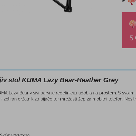
ljiv stol KUMA Lazy Bear-Heather Grey
KUMA Lazy Bear v sivi barvi je redefinicija udobja na prostem. S svojim
n izoliran držalnik za pijačo ter mrežasti žep za mobilni telefon. Nosi
xŠxG): 87x87x69