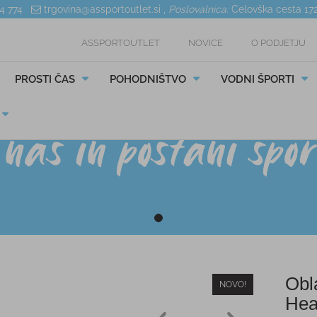
04 774
trgovina@assportoutlet.si
,
Poslovalnica:
Celovška cesta 17
ASSPORTOUTLET
NOVICE
O PODJETJU
PROSTI ČAS
POHODNIŠTVO
VODNI ŠPORTI
Obl
NOVO!
Hea