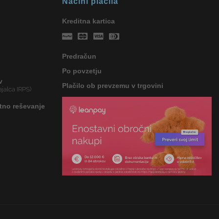
Načini plačila
Kreditna kartica
Predračun
Po povzetju
v
Plačilo ob prevzemu v trgovini
jalca IRPS)
tno reševanje