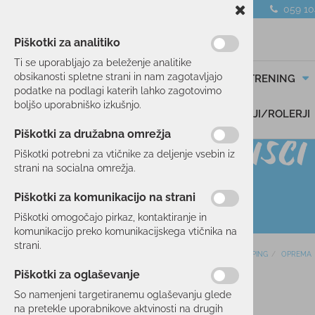
059 1
Piškotki za analitiko
Ti se uporabljajo za beleženje analitike
obsikanosti spletne strani in nam zagotavljajo
SMUČANJE
TEK/TRENING
podatke na podlagi katerih lahko zagotovimo
boljšo uporabniško izkušnjo.
DARILNI BONI
SKIROJI/ROLERJI
Piškotki za družabna omrežja
Piškotki potrebni za vtičnike za deljenje vsebin iz
strani na socialna omrežja.
Piškotki za komunikacijo na strani
Piškotki omogočajo pirkaz, kontaktiranje in
komunikacijo preko komunikacijskega vtičnika na
strani.
Domov
KAMPING
OPREMA
SMUČANJE
Piškotki za oglaševanje
25 %
TEK/TRENING
So namenjeni targetiranemu oglaševanju glede
na pretekle uporabnikove aktvinosti na drugih