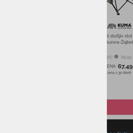
Flaška KUMA Bomber
flamingo
29,99 €
PMPC:
29,99 €
AS CENA:
Najnižja cena v 30 dneh
29,99 €