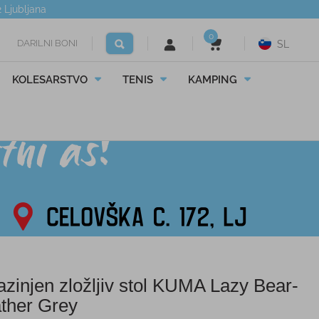
2
Ljubljana
0
DARILNI BONI
SL
KOLESARSTVO
TENIS
KAMPING
azinjen zložljiv stol KUMA Lazy Bear-
ther Grey