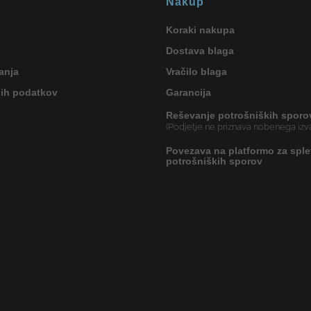
Nakup
Koraki nakupa
Dostava blaga
anja
Vračilo blaga
nih podatkov
Garancija
Reševanje potrošniških sporo
(Podjetje ne priznava nobenega izva
Povezava na platformo za sple
potrošniških sporov