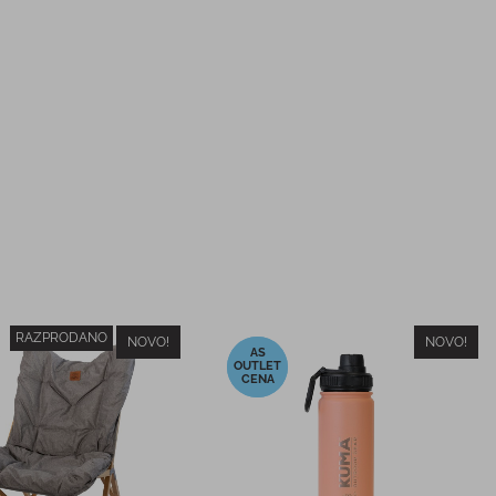
NOVO!
NOVO!
lna skodelica KUMA
Potovalna skodelica KUMA
flamingo
žajbelj
27,99 €
27,99 €
PC:
PMPC:
27,99 €
27,99 €
CENA:
AS CENA: