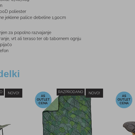
cm
600D poliester
ane jeklene palice debeline 1,90cm
njen za popolno razvajanje
anje, vrt ali teraso ter ob tabornem ognju
 pijačo
lefon
delki
NOVO!
NOVO!
napitke
Termovka za vroče napitke
Potova
a
KUMA bela
 €
29,99 €
PMPC:
PM
9 €
29,99 €
AS CENA:
AS 