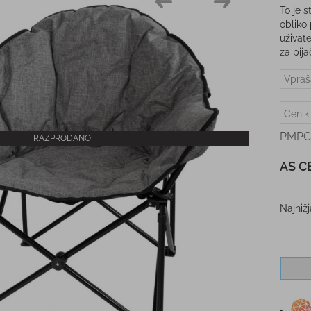
To je s
obliko
uživat
za pij
Vpraš
Cenik
PMPC
RAZPRODANO
AS C
Najniž