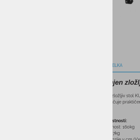
OPIS IZDELKA
Oblazinjen zlož
Oblazinjen zložljiv stol 
užitek. Vključuje praktiče
prostem.
Tehnične lastnosti:
Nosilnost: 160kg
Teža: 7kg
Dimenzije v cm (V