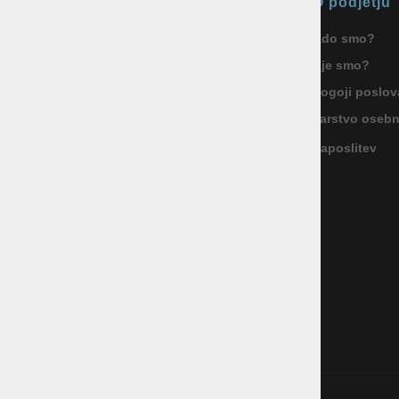
Okmal, trgovina, storitve in
O podjetju
proizvodnja d.o.o. Ljubljana
Kdo smo?
ID za DDV: SI85040622
Kje smo?
Celovška cesta 172, 1000 Ljubljana
+386 1 5133 480
Pogoji poslov
info@okmal.si
Varstvo oseb
Zaposlitev
P.E.: As Sport Outlet
Celovška cesta 172, 1000 Ljubljana
+386 5 9104 774
+386 51 305 306
trgovina@assportoutlet.si
PON-PET 10.00-19.00, SOB 9.00-16.00
NEDELJE IN PRAZNIKI ZAPRTO