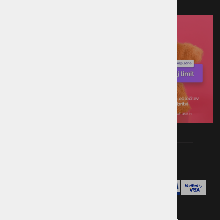
Plačilo ob prevzemu v trgovini