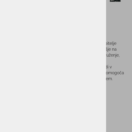
Kamp miza KUMA Coffee
Kamp miza KUMA Coffee je odlična izbira za vse ljubitelje
kampiranja, ki želijo ustvariti udobno in prijetno vzdušje na
prostem. S svojo nizko zasnovo je miza idealna za druženje,
kjer se lahko zberete okoli nje, igrate skupinske igre,
postrežete pijačo ali prigrizke. Odlično se prilega tudi v
prostor za odlaganje knjig, zvočnikov ali lantern, kar omogoča
enostaven dostop do osnovnih stvari med sproščanjem.
Vprašaj za izdelek
Cenik dostav
PMPC:
119,99 €
89,99 €
AS CENA: