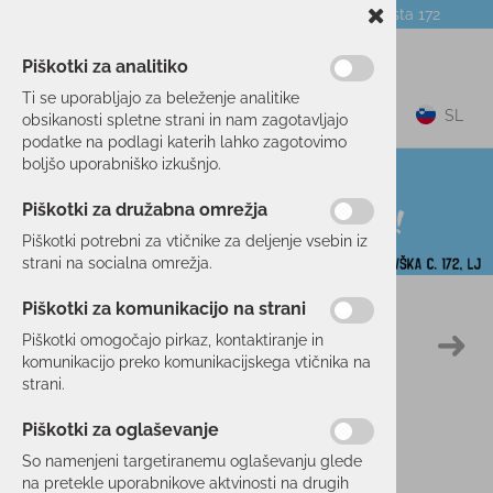
Telefon:
059 104 774
Poslovalnica:
Celovška cesta 172
NOVICE
O PODJETJU
DARILNI BONI
Piškotki za analitiko
Ti se uporabljajo za beleženje analitike
0
SL
obsikanosti spletne strani in nam zagotavljajo
podatke na podlagi katerih lahko zagotovimo
boljšo uporabniško izkušnjo.
Piškotki za družabna omrežja
Piškotki potrebni za vtičnike za deljenje vsebin iz
strani na socialna omrežja.
Piškotki za komunikacijo na strani
Domov
KAMPING
OPREMA
Piškotki omogočajo pirkaz, kontaktiranje in
25 %
komunikacijo preko komunikacijskega vtičnika na
strani.
Piškotki za oglaševanje
So namenjeni targetiranemu oglaševanju glede
na pretekle uporabnikove aktvinosti na drugih