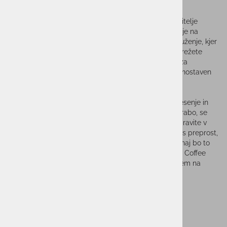
Kamp miza KUMA Coffee je odlična izbira za vse ljubitelje
kampiranja, ki želijo ustvariti udobno in prijetno vzdušje na
prostem. S svojo nizko zasnovo je miza idealna za druženje, kjer
se lahko zberete okoli nje, igrate skupinske igre, postrežete
pijačo ali prigrizke. Odlično se prilega tudi v prostor za
odlaganje knjig, zvočnikov ali lantern, kar omogoča enostaven
dostop do osnovnih stvari med sproščanjem.
Stabilnost mize je zagotovljena s sredinsko prečko
CrossKonnect sistema za zaklepanje, ki zmanjšuje tresenje in
daje zaupanje v njeno konstrukcijo. Ko končate z uporabo, se
miza enostavno zloži, kar pomeni, da jo lahko hitro spravite v
priloženo torbo ali avto. Z njeno lahkotnostjo je prenos preprost,
tako da jo lahko vzamete s seboj na vsako avanturo, naj bo to
kampiranje, piknik ali dan na plaži. Kamp miza KUMA Coffee
vam omogoča, da v polnosti uživate v času, preživetem na
prostem!
Tehnične lastnosti:
Nosilnost: 32 kg
Teža: 4,85 kg
Dimenzije v cm (ŠxVxD): 44 x 91 x 70