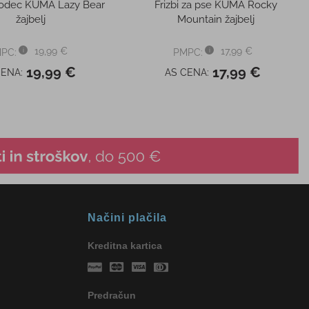
vodec KUMA Lazy Bear
Frizbi za pse KUMA Rocky
žajbelj
Mountain žajbelj
19,99 €
17,99 €
PC:
PMPC:
19,99 €
17,99 €
CENA:
AS CENA:
Načini plačila
Kreditna kartica
Predračun