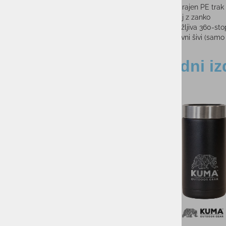
Nadgrajen PE trak 
Ročaj z zanko
Vzdržljiva 360-stop
Odsevni šivi (samo
Sorodni iz
!
NOVO!