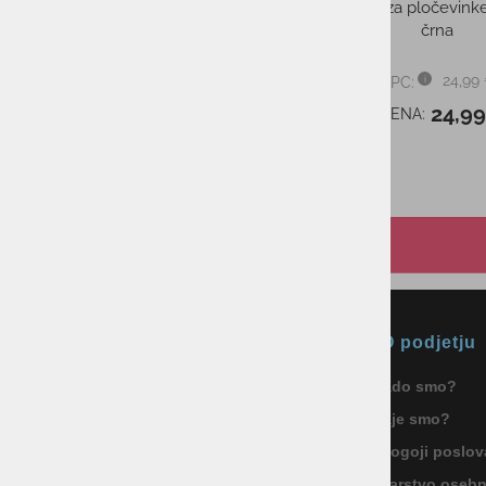
Potovalna skodelica KUMA
Držalo za pločevin
flamingo
črna
27,99 €
24,99
PMPC:
PMPC:
27,99 €
24,9
AS CENA:
AS CENA:
Okmal, trgovina, storitve in
O podjetju
proizvodnja d.o.o. Ljubljana
Kdo smo?
ID za DDV: SI85040622
Kje smo?
Celovška cesta 172, 1000 Ljubljana
+386 1 5133 480
Pogoji poslov
info@okmal.si
Varstvo oseb