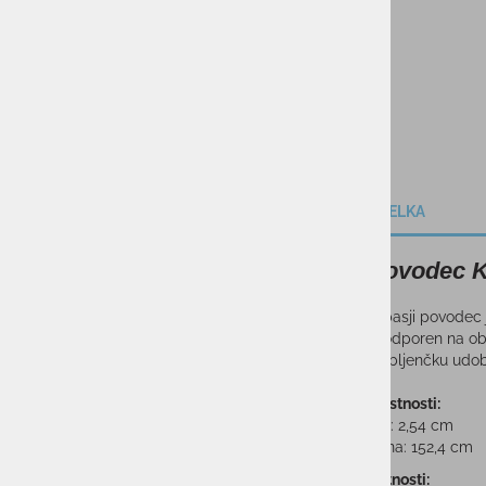
OPIS IZDELKA
Pasji povodec 
Lazy Bear pasji povodec j
trpežno in odporen na ob
hišnemu ljubljenčku udobj
Tehnične lastnosti:
Širina: 2,54 cm
Dolžina: 152,4 cm
Ključne lastnosti: