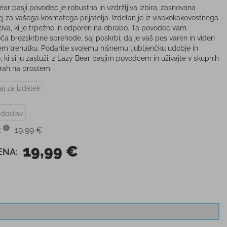
ear pasji povodec je robustna in vzdržljiva izbira, zasnovana
j za vašega kosmatega prijatelja. Izdelan je iz visokokakovostnega
tiva, ki je trpežno in odporen na obrabo. Ta povodec vam
a brezskrbne sprehode, saj poskrbi, da je vaš pes varen in viden
em trenutku. Podarite svojemu hišnemu ljubljenčku udobje in
, ki si ju zasluži, z Lazy Bear pasjim povodcem in uživajte v skupnih
rah na prostem.
aj za izdelek
 dostav
:
19,99 €
19,99 €
ENA: