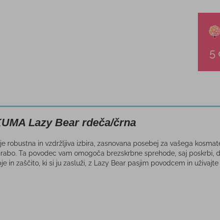
KUMA Lazy Bear rdeča/črna
e robustna in vzdržljiva izbira, zasnovana posebej za vašega kosmatega
rabo. Ta povodec vam omogoča brezskrbne sprehode, saj poskrbi, da 
e in zaščito, ki si ju zasluži, z Lazy Bear pasjim povodcem in uživaj