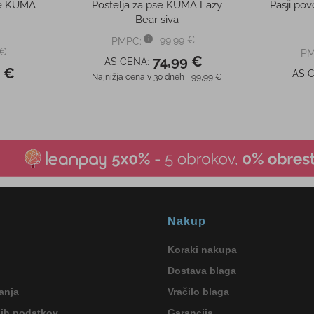
ke KUMA
Postelja za pse KUMA Lazy
Pasji po
Bear siva
99,99 €
PMPC:
 €
PM
74,99 €
AS CENA:
9 €
AS 
Najnižja cena v 30 dneh
99,99 €
Nakup
Koraki nakupa
Dostava blaga
anja
Vračilo blaga
nih podatkov
Garancija