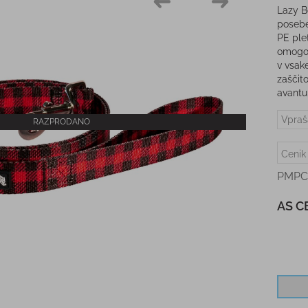
Lazy B
posebe
PE ple
omogoč
v vsak
zaščito
avantu
Vpraš
RAZPRODANO
Cenik
PMPC
AS C