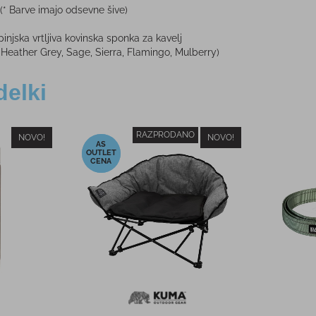
(* Barve imajo odsevne šive)
injska vrtljiva kovinska sponka za kavelj
 Heather Grey, Sage, Sierra, Flamingo, Mulberry)
delki
RAZPRODANO
NOVO!
NOVO!
-25%