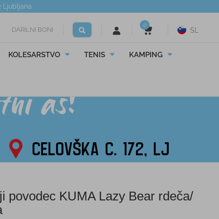
2
Ljubljana
0
DARILNI BONI
SL
KOLESARSTVO
TENIS
KAMPING
ji povodec KUMA Lazy Bear rdeča/
a