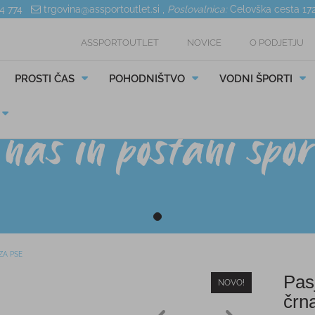
04 774
trgovina@assportoutlet.si
,
Poslovalnica:
Celovška cesta 17
ASSPORTOUTLET
NOVICE
O PODJETJU
PROSTI ČAS
POHODNIŠTVO
VODNI ŠPORTI
ZA PSE
Pas
NOVO!
črn