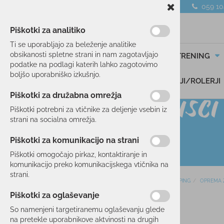
059 1
Piškotki za analitiko
Ti se uporabljajo za beleženje analitike
obsikanosti spletne strani in nam zagotavljajo
SMUČANJE
TEK/TRENING
podatke na podlagi katerih lahko zagotovimo
boljšo uporabniško izkušnjo.
DARILNI BONI
SKIROJI/ROLERJI
Piškotki za družabna omrežja
Piškotki potrebni za vtičnike za deljenje vsebin iz
strani na socialna omrežja.
Piškotki za komunikacijo na strani
Piškotki omogočajo pirkaz, kontaktiranje in
komunikacijo preko komunikacijskega vtičnika na
strani.
Domov
KAMPING
OPREMA 
SMUČANJE
Piškotki za oglaševanje
TEK/TRENING
So namenjeni targetiranemu oglaševanju glede
na pretekle uporabnikove aktvinosti na drugih