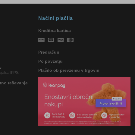
Načini plačila
Kreditna kartica
Predračun
Po povzetju
v
Plačilo ob prevzemu v trgovini
jalca IRPS)
tno reševanje