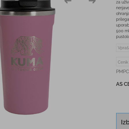
za uživ
nerjav
ohranj
prileg
uporab
500 ml
pustolo
Vpraš
Cenik
PMPC
AS C
Iz