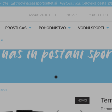
04 774
trgovina@assportoutlet.si
,
Poslovalnica:
Celovška cesta 17
ASSPORTOUTLET
NOVICE
O PODJETJU
PROSTI ČAS
POHODNIŠTVO
VODNI ŠPORTI
IDONI
Ter
NOVO!
Termov