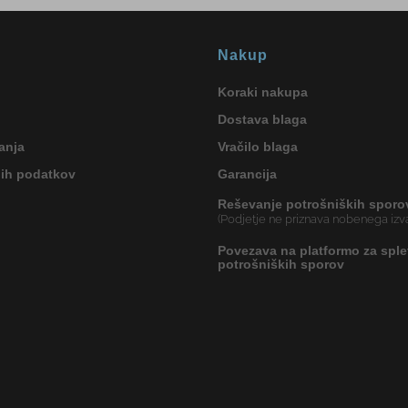
Nakup
Koraki nakupa
Dostava blaga
anja
Vračilo blaga
nih podatkov
Garancija
Reševanje potrošniških sporo
(Podjetje ne priznava nobenega izva
Povezava na platformo za sple
potrošniških sporov