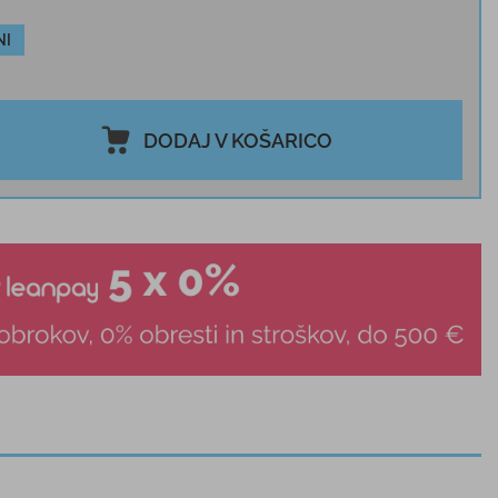
NI
DODAJ V KOŠARICO