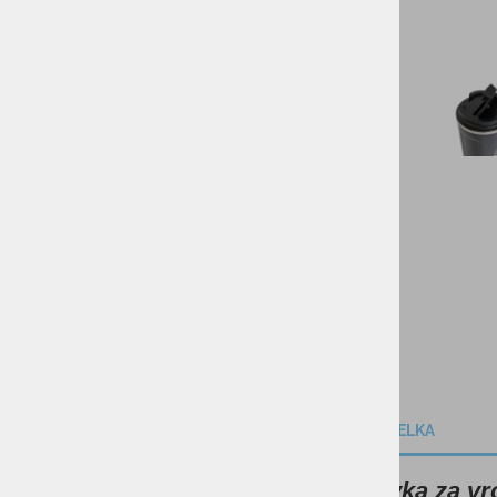
SKIROJI/ROLERJI
OPIS IZDELKA
Termovka za vr