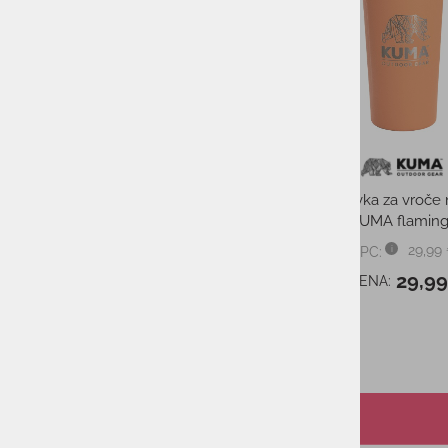
Dekorativna blazina KUMA
Termovka za vroče 
Wood Chip
KUMA flamin
29,99 €
29,99
PMPC:
PMPC:
19,49 €
29,9
AS CENA:
AS CENA:
Najnižja cena v 30 dneh
29,99 €