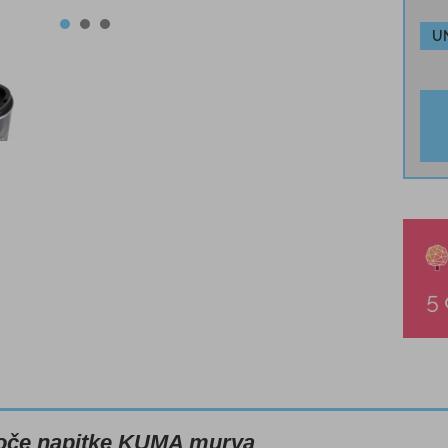
U
oče napitke KUMA murva