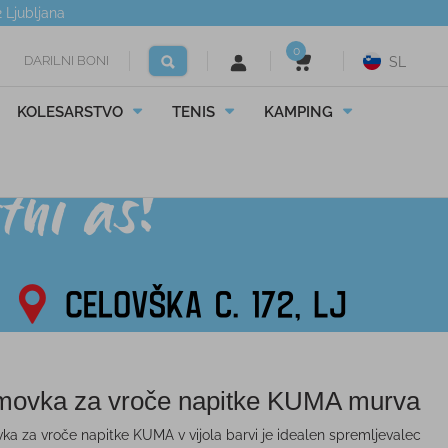
2
Ljubljana
0
DARILNI BONI
SL
KOLESARSTVO
TENIS
KAMPING
movka za vroče napitke KUMA murva
ka za vroče napitke KUMA v vijola barvi je idealen spremljevalec