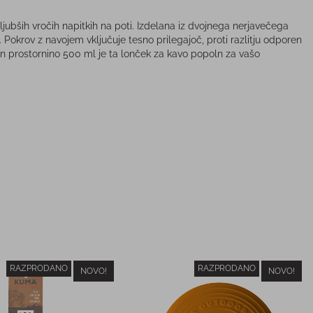
ljubših vročih napitkih na poti. Izdelana iz dvojnega nerjavečega
Pokrov z navojem vključuje tesno prilegajoč, proti razlitju odporen
n prostornino 500 ml je ta lonček za kavo popoln za vašo
RAZPRODANO
RAZPRODANO
NOVO!
NOVO!