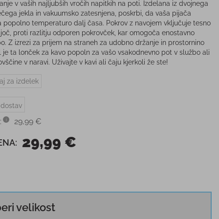
anje v vaših najljubših vročih napitkih na poti. Izdelana iz dvojnega
ečega jekla in vakuumsko zatesnjena, poskrbi, da vaša pijača
a popolno temperaturo dalj časa. Pokrov z navojem vključuje tesno
ajoč, proti razlitju odporen pokrovček, kar omogoča enostavno
o. Z izrezi za prijem na straneh za udobno držanje in prostornino
 je ta lonček za kavo popoln za vašo vsakodnevno pot v službo ali
vščine v naravi. Uživajte v kavi ali čaju kjerkoli že ste!
aj za izdelek
 dostav
:
29,99 €
29,99 €
ENA:
beri velikost