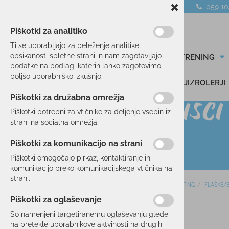
059 1
Piškotki za analitiko
Ti se uporabljajo za beleženje analitike
obsikanosti spletne strani in nam zagotavljajo
SMUČANJE
TEK/TRENING
podatke na podlagi katerih lahko zagotovimo
boljšo uporabniško izkušnjo.
DARILNI BONI
SKIROJI/ROLERJI
Piškotki za družabna omrežja
Piškotki potrebni za vtičnike za deljenje vsebin iz
strani na socialna omrežja.
Piškotki za komunikacijo na strani
Piškotki omogočajo pirkaz, kontaktiranje in
komunikacijo preko komunikacijskega vtičnika na
strani.
Domov
KAMPING
FLAŠKE/B
SMUČANJE
Piškotki za oglaševanje
TEK/TRENING
So namenjeni targetiranemu oglaševanju glede
na pretekle uporabnikove aktvinosti na drugih