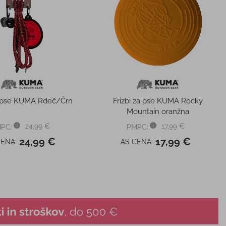
a pse KUMA Rdeč/Črn
Frizbi za pse KUMA Rocky
Mountain oranžna
24,99 €
17,99 €
PC:
PMPC:
24,99 €
17,99 €
CENA:
AS CENA: