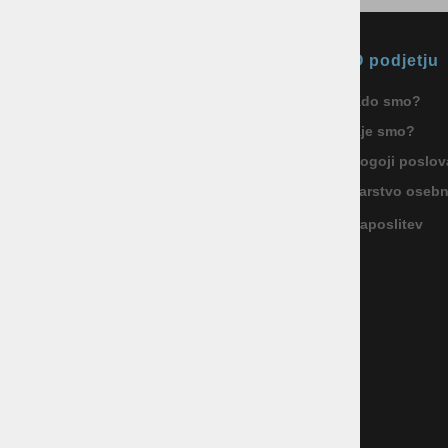
Okmal, trgovina, storitve in
O podjetju
proizvodnja d.o.o. Ljubljana
Kdo smo?
ID za DDV: SI85040622
Kje smo?
Celovška cesta 172, 1000 Ljubljana
+386 1 5133 480
Pogoji poslov
info@okmal.si
Varstvo oseb
Zaposlitev
P.E.: As Sport Outlet
Celovška cesta 172, 1000 Ljubljana
+386 5 9104 774
+386 51 305 306
trgovina@assportoutlet.si
PON-PET 10.00-19.00, SOB 9.00-16.00
NEDELJE IN PRAZNIKI ZAPRTO