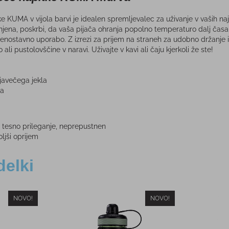
 KUMA v vijola barvi je idealen spremljevalec za uživanje v vaših naj
jena, poskrbi, da vaša pijača ohranja popolno temperaturo dalj časa. 
nostavno uporabo. Z izrezi za prijem na straneh za udobno držanje i
li pustolovščine v naravi. Uživajte v kavi ali čaju kjerkoli že ste!
rjavečega jekla
na
 tesno prileganje, neprepustnen
oljši oprijem
delki
NOVO!
NOVO!