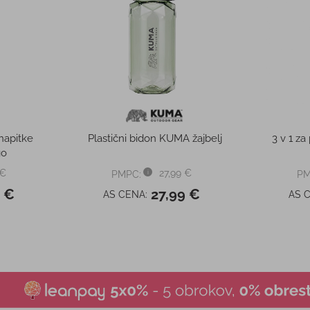
napitke
Plastični bidon KUMA žajbelj
3 v 1 z
go
 €
27,99 €
PMPC:
PM
9 €
27,99 €
AS CENA:
AS 