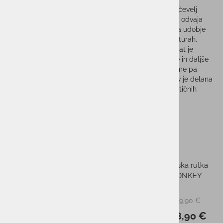
Nizek pohodni čevelj z Gore-TEX membrano, zato je čevelj
nepremočljiv, vseeno pa skozi mikropore v membrani odvaja
odvečno vlago. Tako je v najboljši meri poskrbljeno za udobje
vaših nog, tudi na daljših in vremensko spremenljivih turah.
Podplat HyperGrip poskrbi za odličen oprijem. Podplat je
srednje trdote, tako da je primernen za vse vrste hoje in daljše
treking ture. Visokoprofiliran podplat iz mehkejše gume pa
poskrbi za odličen oprijem na vseh podlagah. Obutev je delana
po principu Comfort FIT in je v celoti izdelana iz sintetičnih
materialov.
Sorodni izdelki
RAZPRODANO
-49%
-5%
Moška softshell jakna
Večnamenska rutka
NORTHFINDER GIULIO 3L
SNOWMONKEY
BLUE
od 109,90 €
19,90 €
PMPC:
PMPC: