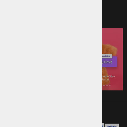
Predračun
Po povzetju
Plačilo ob prevzemu v trgovini