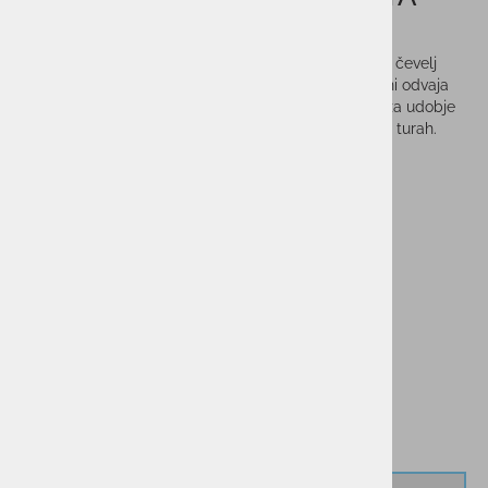
LOGAN GTX
Nizek pohodni čevelj z Gore-TEX membrano, zato je čevelj
nepremočljiv, vseeno pa skozi mikropore v membrani odvaja
odvečno vlago. Tako je v najboljši meri poskrbljeno za udobje
vaših nog, tudi na daljših in vremensko spremenljivih turah.
Podplat HyperGrip poskrbi za odličen oprijem.
Vprašaj za izdelek
Cenik dostav
PMPC:
120,00 €
60,00 €
AS CENA:
Najnižja cena v 30 dneh
99,00 €