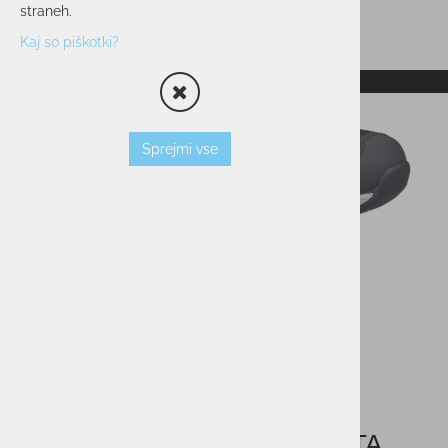
straneh.
Kaj so piškotki?
RAZPRODANO
Sprejmi vse
Ženski pohodni čevlji TREKSTA