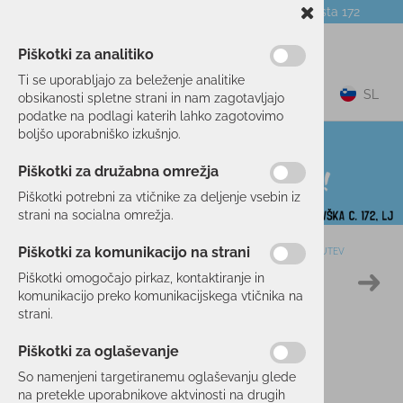
Telefon:
059 104 774
Poslovalnica:
Celovška cesta 172
NOVICE
O PODJETJU
DARILNI BONI
Piškotki za analitiko
Ti se uporabljajo za beleženje analitike
0
SL
obsikanosti spletne strani in nam zagotavljajo
podatke na podlagi katerih lahko zagotovimo
boljšo uporabniško izkušnjo.
Piškotki za družabna omrežja
Piškotki potrebni za vtičnike za deljenje vsebin iz
strani na socialna omrežja.
Piškotki za komunikacijo na strani
Domov
POHODNIŠTVO
OBUTEV
NIZKA POHODNA OBUTEV
Piškotki omogočajo pirkaz, kontaktiranje in
50 %
komunikacijo preko komunikacijskega vtičnika na
strani.
Piškotki za oglaševanje
So namenjeni targetiranemu oglaševanju glede
na pretekle uporabnikove aktvinosti na drugih