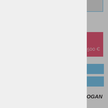
IZBRANO:
37
OPIS IZDELKA
TABELA VELIKOSTI
Ženski pohodni čevlji TREKSTA LOGAN
GTX