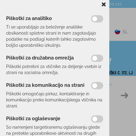
Telefon:
059 104 774
Poslovalnica:
Celovška cesta 172
NOVICE
O PODJETJU
DARILNI BONI
Piškotki za analitiko
Ti se uporabljajo za beleženje analitike
0
SL
obsikanosti spletne strani in nam zagotavljajo
podatke na podlagi katerih lahko zagotovimo
boljšo uporabniško izkušnjo.
Piškotki za družabna omrežja
Piškotki potrebni za vtičnike za deljenje vsebin iz
strani na socialna omrežja.
Piškotki za komunikacijo na strani
Domov
TEK/TRENING
OBLAČILA
ŠPORTNI MODRČKI
Piškotki omogočajo pirkaz, kontaktiranje in
60 %
komunikacijo preko komunikacijskega vtičnika na
strani.
Piškotki za oglaševanje
So namenjeni targetiranemu oglaševanju glede
na pretekle uporabnikove aktvinosti na drugih