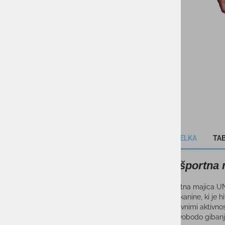
KOLESARSTVO
TENIS
KAMPING
DARILNI BONI
SKIROJI/ROLERJI
OPIS IZDELKA
TAB
Moška športna
Moška športna majica UN
UA Tech™ tkanine, ki je h
med intenzivnimi aktivnos
udobje in svobodo gibanj