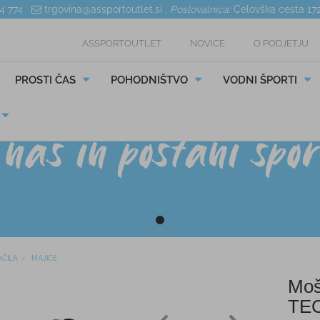
04 774
trgovina@assportoutlet.si
,
Poslovalnica:
Celovška cesta 17
ASSPORTOUTLET
NOVICE
O PODJETJU
PROSTI ČAS
POHODNIŠTVO
VODNI ŠPORTI
ČILA
MAJICE
Moš
TEC