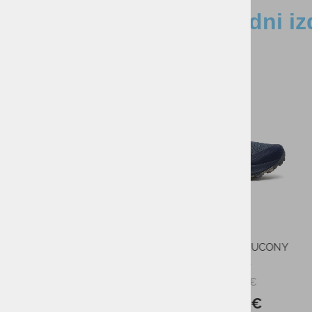
Sorodni iz
-40%
-20%
Nogavice SALOMON 
CREW DX+S
20,00
PMPC:
16,0
AS CENA:
Najnižja cena v 30 dneh
Moške tekaške superge NEW
BALANCE FuelCell - Rebel V5
160,00 €
PMPC:
96,00 €
AS CENA: