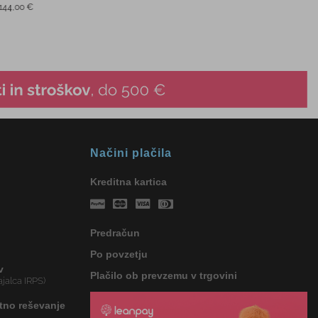
Načini plačila
Kreditna kartica
Predračun
Po povzetju
v
Plačilo ob prevzemu v trgovini
jalca IRPS)
tno reševanje