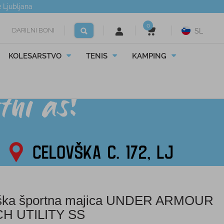
2
Ljubljana
0
DARILNI BONI
SL
KOLESARSTVO
TENIS
KAMPING
ka športna majica UNDER ARMOUR
H UTILITY SS