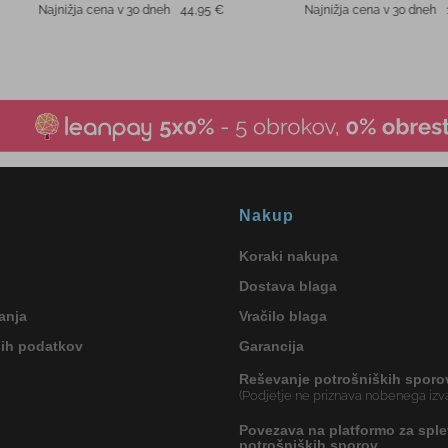
Nakup
Koraki nakupa
Dostava blaga
anja
Vračilo blaga
nih podatkov
Garancija
Reševanje potrošniških sporo
(Podjetje ne priznava nobenega izva
Povezava na platformo za sple
potrošniških sporov