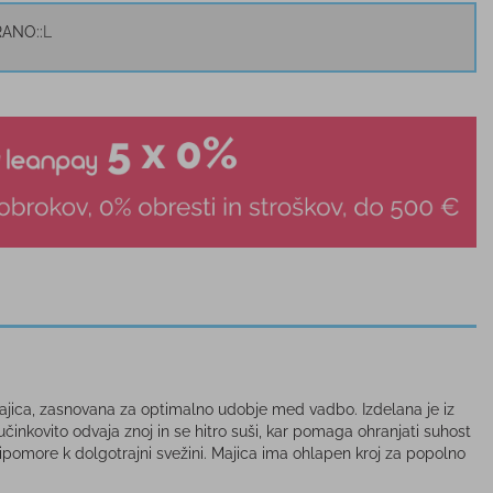
RANO:
L
ca, zasnovana za optimalno udobje med vadbo. Izdelana je iz
činkovito odvaja znoj in se hitro suši, kar pomaga ohranjati suhost
ipomore k dolgotrajni svežini. Majica ima ohlapen kroj za popolno