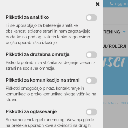
059 1
Piškotki za analitiko
Ti se uporabljajo za beleženje analitike
obsikanosti spletne strani in nam zagotavljajo
SMUČANJE
TEK/TRENING
podatke na podlagi katerih lahko zagotovimo
boljšo uporabniško izkušnjo.
DARILNI BONI
SKIROJI/ROLERJI
Piškotki za družabna omrežja
Piškotki potrebni za vtičnike za deljenje vsebin iz
strani na socialna omrežja.
Piškotki za komunikacijo na strani
Piškotki omogočajo pirkaz, kontaktiranje in
komunikacijo preko komunikacijskega vtičnika na
strani.
Domov
TEK/TRENING
OBLA
SMUČANJE
Piškotki za oglaševanje
47 %
TEK/TRENING
So namenjeni targetiranemu oglaševanju glede
na pretekle uporabnikove aktvinosti na drugih