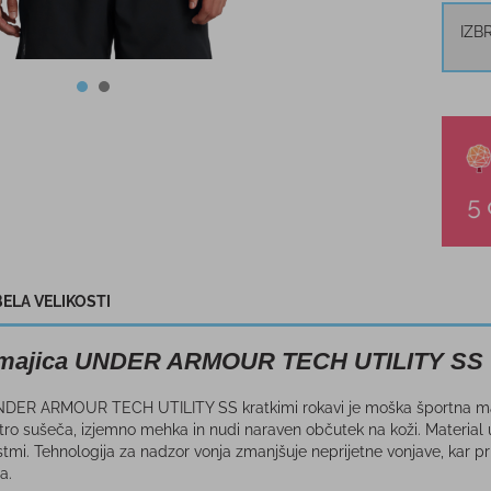
IZB
ELA VELIKOSTI
 majica UNDER ARMOUR TECH UTILITY SS
DER ARMOUR TECH UTILITY SS kratkimi rokavi je moška športna maji
itro sušeča, izjemno mehka in nudi naraven občutek na koži. Material u
tmi. Tehnologija za nadzor vonja zmanjšuje neprijetne vonjave, kar pr
a.