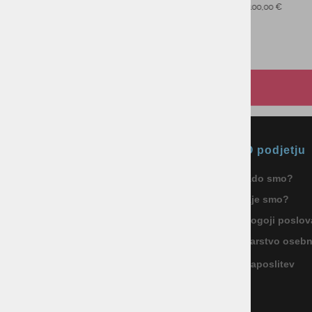
Najnižja cena v 30 dneh
144,00 €
Okmal, trgovina, storitve in
O podjetju
proizvodnja d.o.o. Ljubljana
Kdo smo?
ID za DDV: SI85040622
Kje smo?
Celovška cesta 172, 1000 Ljubljana
+386 1 5133 480
Pogoji poslov
info@okmal.si
Varstvo oseb
Zaposlitev
P.E.: As Sport Outlet
Celovška cesta 172, 1000 Ljubljana
+386 5 9104 774