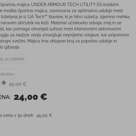
 športna majica UNDER ARMOUR TECH UTILITY SS kratkimi
 je moška športna majica, zasnovana za optimalno udobje med
 Izdelana je iz UA Tech™ tkanine, ki je hitro sušeča, izjemno mehka
 naraven občutek na koži. Material učinkovito odvaja znoj in se
suši, kar pomaga ohranjati suhost med intenzivnimi aktivnostmi.
ogija za nadzor vonja zmanjšuje neprijetne vonjave, kar pripomore
otrajni svežini. Majica ima ohlapen kroj za popolno udobje in
o gibanja.
aj za izdelek
 dostav
:
45,00 €
24,00 €
ENA:
ja cena v 30 dneh
45,00 €