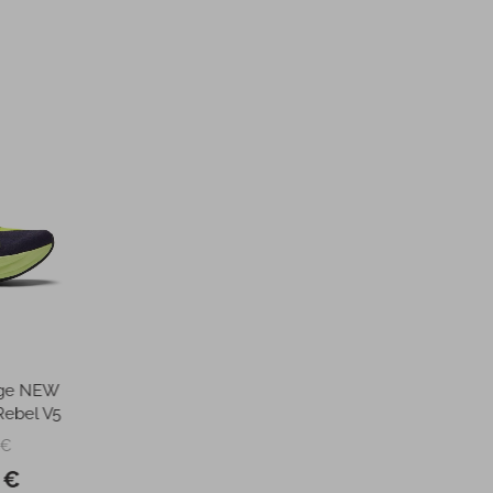
-50%
 očala BLIZ ACTIVE
Ženske tekaške superge
ZE SMALL POWDER
SAUCONY W ENDORPHIN
PINK M13
SPEED 3
109,95 €
190,00 €
PC:
PMPC:
54,95 €
95,00 €
CENA:
AS CENA:
 cena v 30 dneh
109,95 €
Najnižja cena v 30 dneh
190,00 €