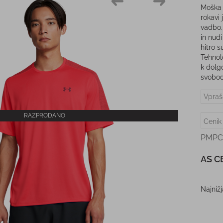
Moška
rokavi
vadbo.
in nudi
hitro 
Tehnol
k dolg
svobod
Vpraš
RAZPRODANO
Cenik
PMPC
AS C
Najniž