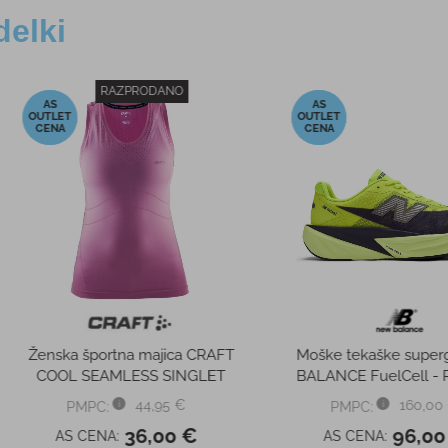
delki
-56%
-50%
X ULTRA
Ženski modrček UA BALANCE
Sončna
X
MESH
BREE
 €
50,00 €
PMPC:
PM
0 €
22,00 €
AS CENA:
AS 
20,00 €
Najnižja cena v 30 dneh
50,00 €
Najnižja