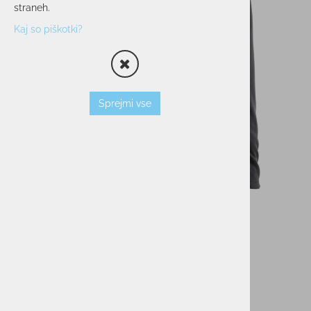
straneh.
Kaj so piškotki?
Sprejmi vse