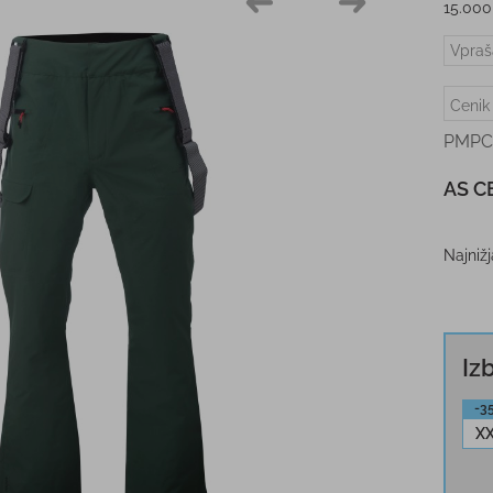
15.000
Vpraš
Cenik
PMPC
AS C
Najniž
Iz
-3
X