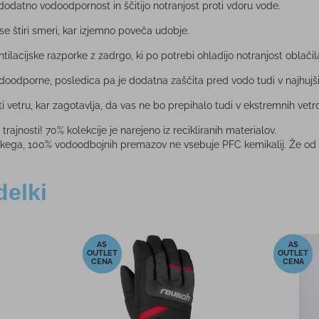
o dodatno vodoodpornost in ščitijo notranjost proti vdoru vode.
vse štiri smeri, kar izjemno poveča udobje.
tilacijske razporke z zadrgo, ki po potrebi ohladijo notranjost oblačil
doodporne, posledica pa je dodatna zaščita pred vodo tudi v najhuj
i vetru, kar zagotavlja, da vas ne bo prepihalo tudi v ekstremnih vet
rajnosti! 70% kolekcije je narejeno iz recikliranih materialov.
a, 100% vodoodbojnih premazov ne vsebuje PFC kemikalij. Že od 2009 j
delki
-10%
-10%