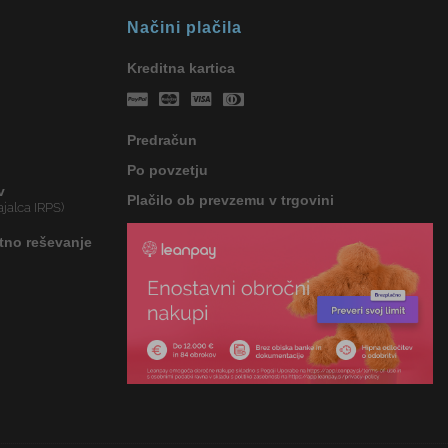
Načini plačila
Kreditna kartica
Predračun
Po povzetju
v
Plačilo ob prevzemu v trgovini
jalca IRPS)
tno reševanje