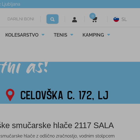
2
Ljubljana
0
DARILNI BONI
SL
KOLESARSTVO
TENIS
KAMPING
ke smučarske hlače 2117 SALA
smučarske hlače z odlično zračnostjo, vodnim stolpcem