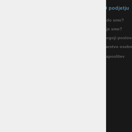
Okmal, trgovina, storitve in
O podjetju
proizvodnja d.o.o. Ljubljana
Kdo smo?
ID za DDV: SI85040622
Kje smo?
Celovška cesta 172, 1000 Ljubljana
+386 1 5133 480
Pogoji poslov
info@okmal.si
Varstvo oseb
Zaposlitev
P.E.: As Sport Outlet
Celovška cesta 172, 1000 Ljubljana
+386 5 9104 774
+386 51 305 306
trgovina@assportoutlet.si
PON-PET 10.00-19.00, SOB 9.00-16.00
NEDELJE IN PRAZNIKI ZAPRTO