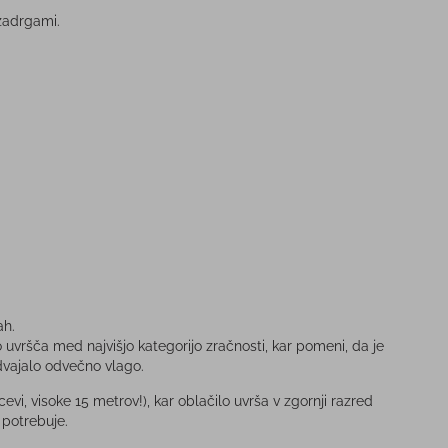
zadrgami.
ah.
uvršča med najvišjo kategorijo zračnosti, kar pomeni, da je
odvajalo odvečno vlago.
i, visoke 15 metrov!), kar oblačilo uvrša v zgornji razred
 potrebuje.