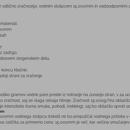
 odlično zračnostjo, vodnim stolpcem 15.000mm in vodoodpornimi 
 materiali.
.000mm
24h
e
 z zadrgo.
a desnem stegenskem delu.
koncu hlačnic
dnji strani za zračenje
oliko gramov vodne pare preide iz notranje na zunanjo stran, v 24 ur
 zračnost, saj se vlaga odvaja hitreje. Zračnost 15.000g/m2 oblačilo 
je intenzitete (turna smuka, pohodi, trekking), saj bo oblačilo sproti 
mm
00mm vodnega stolpca (tekstil ne bo prepuščal vodnega pritiska v cev
iva zaščita za primerno ceno. 15.000mm je več, kar večina smučarjev