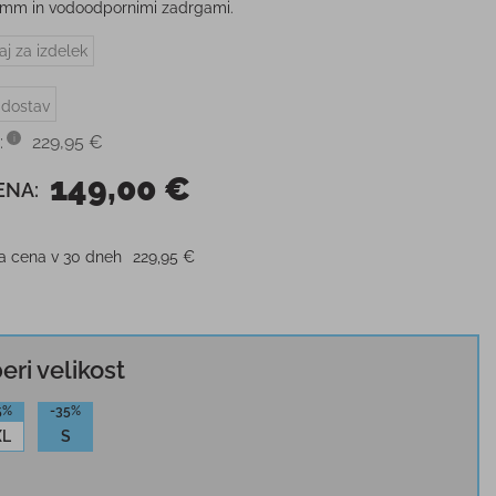
mm in vodoodpornimi zadrgami.
aj za izdelek
 dostav
:
229,95 €
149,00 €
ENA:
ja cena v 30 dneh
229,95 €
beri velikost
5%
-35%
XL
S