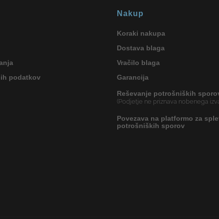
Nakup
Koraki nakupa
Dostava blaga
anja
Vračilo blaga
nih podatkov
Garancija
Reševanje potrošniških sporo
(Podjetje ne priznava nobenega izva
Povezava na platformo za sple
potrošniških sporov