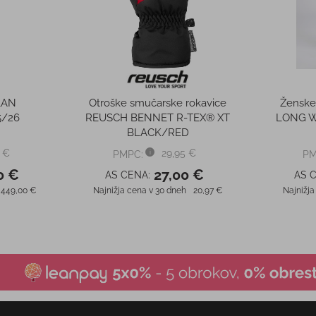
LAN
Otroške smučarske rokavice
Ženske
5/26
REUSCH BENNET R-TEX® XT
LONG W
BLACK/RED
 €
29,95 €
PMPC:
PM
0 €
27,00 €
AS CENA:
AS 
449,00 €
Najnižja cena v 30 dneh
20,97 €
Najnižja