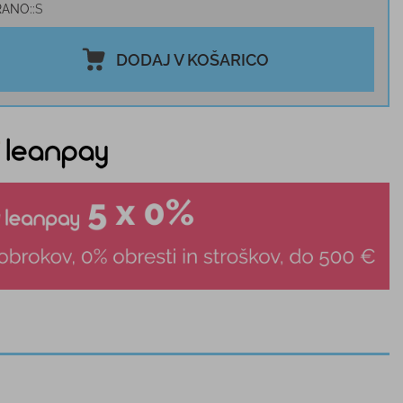
RANO:
S
DODAJ V KOŠARICO