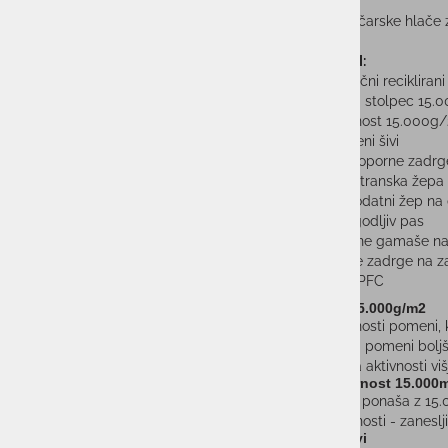
Moške smučarske hlače z
LASTNOSTI:
Elastični reciklirani
Vodni stolpec 15
Zračnost 15.000g/
Lepljeni šivi
Vodooporne zadrg
Dva stranska žepa
En dodatni žep n
Prilagodljiv pas
Snežne gamaše na 
Dolge zadrge na za
Brez PFC
Zračnost 15.000g/m2
Enota zračnosti pomeni, k
Večja enota pomeni boljšo
primerno za aktivnosti viš
Vodoodpornost 15.000
Oblačilo se ponaša z 15.0
vodoodpornosti - zaneslj
Lepljeni šivi