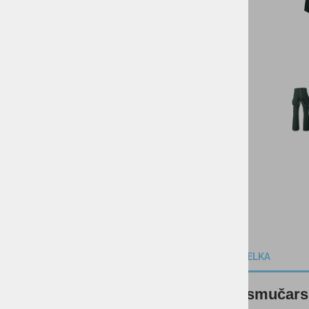
KOLESARSTVO
TENIS
KAMPING
DARILNI BONI
SKIROJI/ROLERJI
OPIS IZDELKA
Moške smučarsk