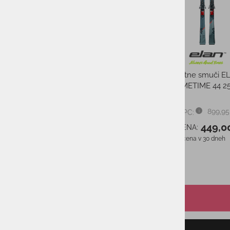
t
Kapa BUFF® POLAR &
Testne smuči E
ECOSTRETCH RAFT BLA
PRIMETIME 44 2
29,99 €
PMPC:
899,95
PMPC:
27,00 €
AS CENA:
449,0
AS CENA:
Najnižja cena v 30 dneh
29,99 €
Najnižja cena v 30 dneh