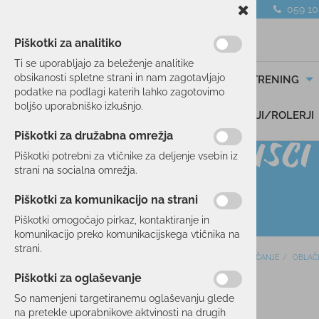
059 1
Piškotki za analitiko
Ti se uporabljajo za beleženje analitike
obsikanosti spletne strani in nam zagotavljajo
SMUČANJE
TEK/TRENING
podatke na podlagi katerih lahko zagotovimo
boljšo uporabniško izkušnjo.
DARILNI BONI
SKIROJI/ROLERJI
Piškotki za družabna omrežja
Piškotki potrebni za vtičnike za deljenje vsebin iz
strani na socialna omrežja.
Piškotki za komunikacijo na strani
Piškotki omogočajo pirkaz, kontaktiranje in
komunikacijo preko komunikacijskega vtičnika na
strani.
Domov
SMUČANJE
OBLAČ
SMUČANJE
Piškotki za oglaševanje
SMUČI
35 %
So namenjeni targetiranemu oglaševanju glede
OBLAČILA
na pretekle uporabnikove aktvinosti na drugih