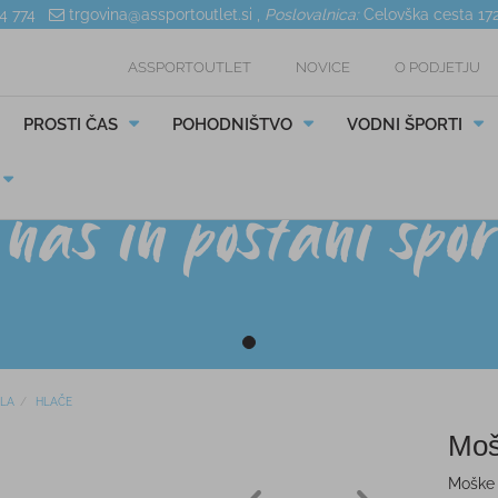
04 774
trgovina@assportoutlet.si
,
Poslovalnica:
Celovška cesta 17
ASSPORTOUTLET
NOVICE
O PODJETJU
PROSTI ČAS
POHODNIŠTVO
VODNI ŠPORTI
ILA
HLAČE
Moš
Moške 