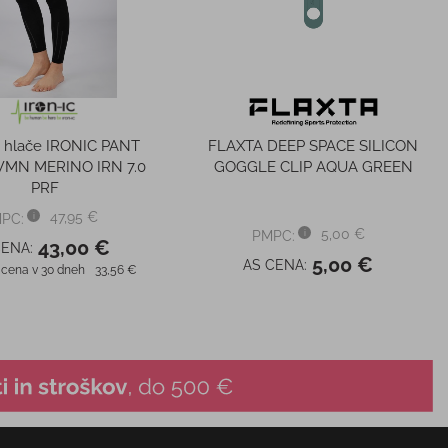
 hlače IRONIC PANT
FLAXTA DEEP SPACE SILICON
MN MERINO IRN 7.0
GOGGLE CLIP AQUA GREEN
PRF
47,95 €
PC:
5,00 €
PMPC:
43,00 €
CENA:
5,00 €
AS CENA:
 cena v 30 dneh
33,56 €