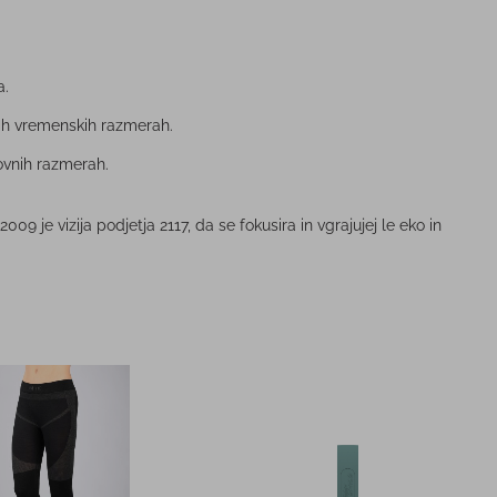
a.
ših vremenskih razmerah.
rovnih razmerah.
e vizija podjetja 2117, da se fokusira in vgrajujej le eko in