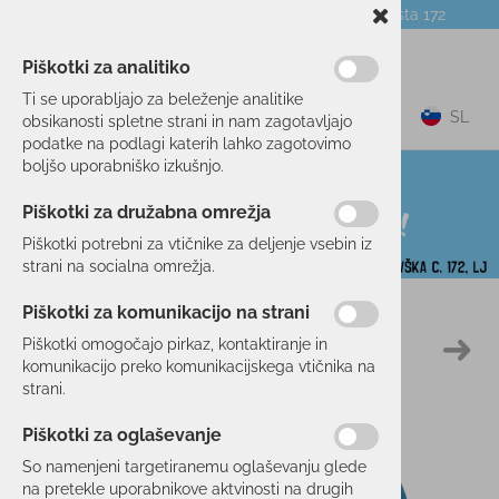
Telefon:
059 104 774
Poslovalnica:
Celovška cesta 172
NOVICE
O PODJETJU
DARILNI BONI
Piškotki za analitiko
Ti se uporabljajo za beleženje analitike
0
SL
obsikanosti spletne strani in nam zagotavljajo
podatke na podlagi katerih lahko zagotovimo
boljšo uporabniško izkušnjo.
Piškotki za družabna omrežja
Piškotki potrebni za vtičnike za deljenje vsebin iz
strani na socialna omrežja.
Piškotki za komunikacijo na strani
Domov
PROSTI ČAS
OBLAČILA
MAJICE
Piškotki omogočajo pirkaz, kontaktiranje in
50 %
komunikacijo preko komunikacijskega vtičnika na
strani.
Piškotki za oglaševanje
So namenjeni targetiranemu oglaševanju glede
na pretekle uporabnikove aktvinosti na drugih