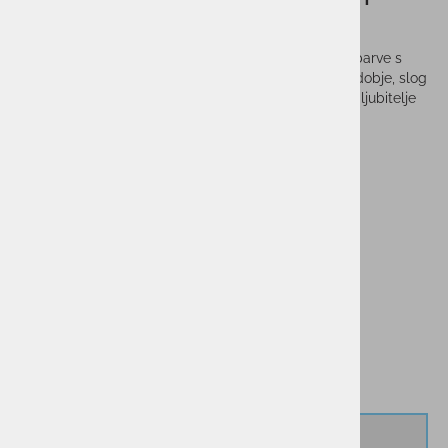
ACE
Otroška športna majica ELAN T-SHIRT ACE modre barve s
kratkimi rokavi je vrhunski kos oblačila, ki združuje udobje, slog
in funkcionalnost. Ta majica je popolna izbira za vse ljubitelje
športa in aktivnega življenjskega sloga.
Vprašaj za izdelek
Cenik dostav
PMPC:
29,99 €
14,90 €
AS CENA:
Najnižja cena v 30 dneh
29,99 €
Izberi velikost