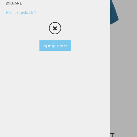
straneh.
Kaj so piškotki?
Sprejmi vse
Otroška majica ELAN T-SHIRT