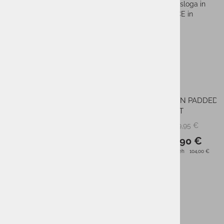
majica izrazila vašo strast do aktivnega življenjskega sloga in
vas naredila videti odlično. Izberite ELAN T-SHIRT ACE in
izstopajte v slogu na vsakem koraku
!
SUROVINSKA SESTAVA:
95%BOMBAŽ, 5%ELASTAN
Sorodni izdelki
-50%
-50%
Moški pulover FILA SMU
Moška jakna ELAN PADDED
SWEATHOODY WILLIAM
JACKET
65,00 €
149,95 €
PMPC:
PMPC:
32,50 €
74,90 €
AS CENA:
AS CENA:
Najnižja cena v 30 dneh
52,00 €
Najnižja cena v 30 dneh
104,00 €