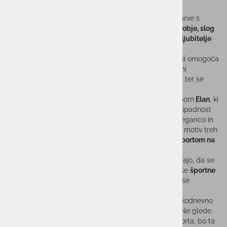
Otroška športna majica ELAN T-SHIRT ACE
modre barve s
kratkimi rokavi je vrhunski kos oblačila, ki združuje
udobje, slog
in funkcionalnost.
Ta majica je popolna izbira za vse
ljubitelje
športa in aktivnega življenjskega sloga
.
Majica je izdelana iz visoko kakovostnega materiala, ki omogoča
optimalno zračnost in udobje med vadbo ali športnimi
aktivnostmi. Modra barva majice je sveža in privlačna ter se
odlično prilega različnim priložnostim.
Na prednji strani
majice
se ponaša z izrazitim logotipom
Elan
, ki
je postavljen čez prsa. Ta logotip ne le izraža vašo pripadnost
blagovni
znamki Elan
, temveč tudi dodaja športno eleganco in
izrazitost vašemu videzu. Poleg logotipa najdete tudi motiv treh
smučarjev, ki dodatno poudarijo vašo povezanost s
športom na
snegu
.
Kratki rokavi zagotavljajo svobodo gibanja in omogočajo, da se
počutite udobno tudi v najbolj zahtevnih trenutkih vaše
športne
aktivnosti
. Majica je na voljo v različnih velikostih, da se
popolnoma prilega vašemu telesu.
Ta majica
ELAN T-SHIRT ACE
je odlična izbira za vsakodnevno
nošenje ali pa kot oblačilo za vaše športne podvige. Ne glede
na to, ali ste smučar, deskar, ali preprosto ljubitelj športa, bo ta