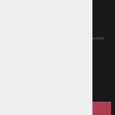
Dostava blaga
Vračilo blaga
Garancija
Reševanje potrošniških sporov
(Podjetje ne priznava nobenega izvajalca IRPS)
Povezava na platformo za spletno reševanje potrošniških
sporov
Načini plačila
Kreditna kartica
Predračun
Po povzetju
Plačilo ob prevzemu v trgovini