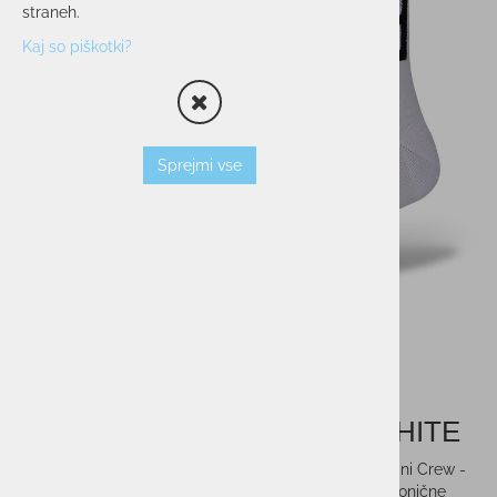
straneh.
Kaj so piškotki?
Sprejmi vse
Nogavice STANCE CREW WHITE
STANCE nogavice za šport in prosti čas v srednji višini Crew -
nogavice segajo do sredine spodnjega dela noge. Ikonične