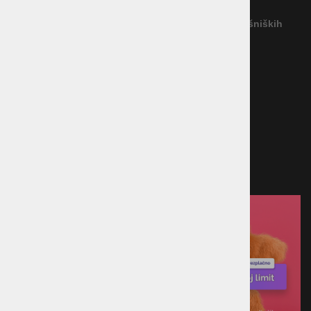
Povezava na platformo za spletno reševanje potrošniških
sporov
Načini plačila
Kreditna kartica
Predračun
Po povzetju
Plačilo ob prevzemu v trgovini