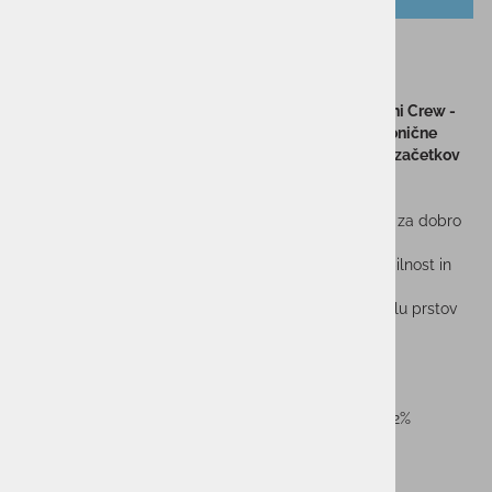
Nogavice STANCE CREW WHITE
STANCE nogavice za šport in prosti čas v srednji višini Crew -
nogavice segajo do sredine spodnjega dela noge. Ikonične
STANCEove nogavice, ki nas spremljajo že od samih začetkov
blagovne znamke.
- Medium Cushioning - srednja debelina oblazinjenja za dobro
podporo in zaščito pri stiku noge s podlago
- Ergonomsko oblikovana peta in stopalni lok za stabilnost in
udobje
- Oblazinjenje po conah in brešivna tkanina pri predelu prstov
za maksimalno udobje
- Visok delež bombaža v tkanini
Sestava:
71% ČESAN BOMBAŽ, 19% POLIESTER, 8% NAJLON, 2%
ELASTAN
Sorodni izdelki