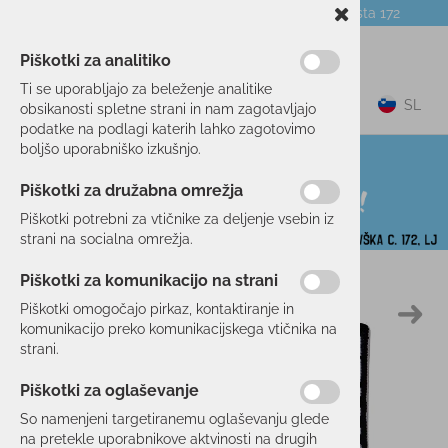
Telefon:
059 104 774
Poslovalnica:
Celovška cesta 172
NOVICE
O PODJETJU
DARILNI BONI
Piškotki za analitiko
Ti se uporabljajo za beleženje analitike
0
SL
obsikanosti spletne strani in nam zagotavljajo
podatke na podlagi katerih lahko zagotovimo
boljšo uporabniško izkušnjo.
Piškotki za družabna omrežja
Piškotki potrebni za vtičnike za deljenje vsebin iz
strani na socialna omrežja.
Piškotki za komunikacijo na strani
Domov
PROSTI ČAS
OBLAČILA
NOGAVICE
Piškotki omogočajo pirkaz, kontaktiranje in
komunikacijo preko komunikacijskega vtičnika na
strani.
Piškotki za oglaševanje
So namenjeni targetiranemu oglaševanju glede
na pretekle uporabnikove aktvinosti na drugih