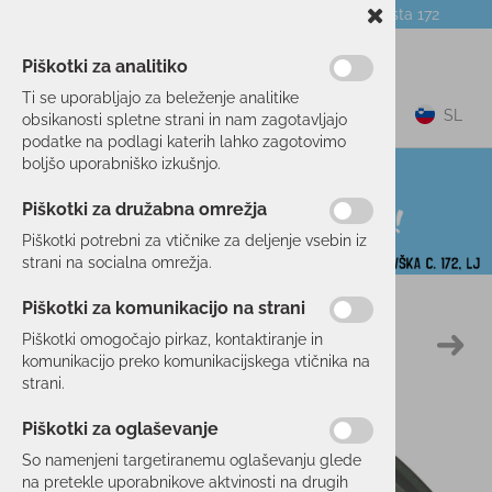
Telefon:
059 104 774
Poslovalnica:
Celovška cesta 172
NOVICE
O PODJETJU
DARILNI BONI
Piškotki za analitiko
Ti se uporabljajo za beleženje analitike
0
SL
obsikanosti spletne strani in nam zagotavljajo
podatke na podlagi katerih lahko zagotovimo
boljšo uporabniško izkušnjo.
Piškotki za družabna omrežja
Piškotki potrebni za vtičnike za deljenje vsebin iz
strani na socialna omrežja.
Piškotki za komunikacijo na strani
Domov
KOLESARSTVO
OPREMA
ČELADE
Piškotki omogočajo pirkaz, kontaktiranje in
21 %
komunikacijo preko komunikacijskega vtičnika na
strani.
Piškotki za oglaševanje
So namenjeni targetiranemu oglaševanju glede
na pretekle uporabnikove aktvinosti na drugih