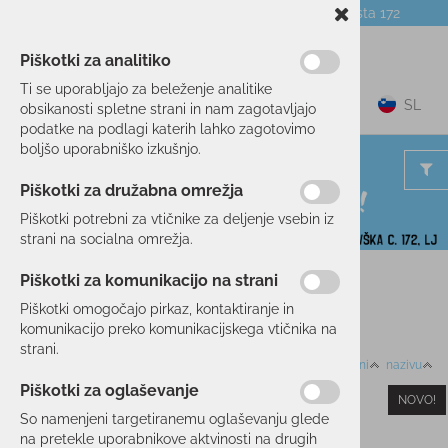
Telefon:
059 104 774
Poslovalnica:
Celovška cesta 172
NOVICE
O PODJETJU
DARILNI BONI
Piškotki za analitiko
Ti se uporabljajo za beleženje analitike
0
SL
obsikanosti spletne strani in nam zagotavljajo
podatke na podlagi katerih lahko zagotovimo
boljšo uporabniško izkušnjo.
Piškotki za družabna omrežja
Piškotki potrebni za vtičnike za deljenje vsebin iz
strani na socialna omrežja.
OBUTEV
Piškotki za komunikacijo na strani
Piškotki omogočajo pirkaz, kontaktiranje in
komunikacijo preko komunikacijskega vtičnika na
Domov
TEK/TRENING
OBUTEV
strani.
Razvrsti po:
ceni
nazivu
Piškotki za oglaševanje
NOVO!
So namenjeni targetiranemu oglaševanju glede
-40%
-40%
na pretekle uporabnikove aktvinosti na drugih